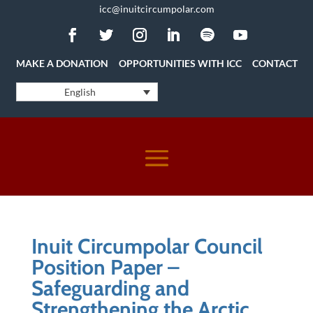
icc@inuitcircumpolar.com
MAKE A DONATION
OPPORTUNITIES WITH ICC
CONTACT
English
Inuit Circumpolar Council
Position Paper –
Safeguarding and
Strengthening the Arctic