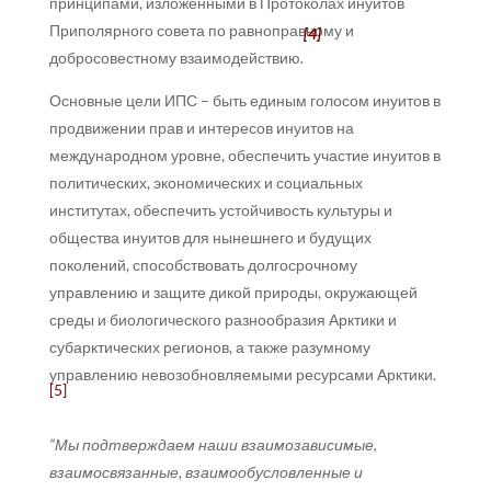
принципами, изложенными в Протоколах инуитов
Приполярного совета по равноправному и
[4]
добросовестному взаимодействию
.
Основные цели ИПС – быть единым голосом инуитов в
продвижении прав и интересов инуитов на
международном уровне, обеспечить участие инуитов в
политических, экономических и социальных
институтах, обеспечить устойчивость культуры и
общества инуитов для нынешнего и будущих
поколений, способствовать долгосрочному
управлению и защите дикой природы, окружающей
среды и биологического разнообразия Арктики и
субарктических регионов, а также разумному
управлению невозобновляемыми ресурсами Арктики.
[5]
“Мы подтверждаем наши взаимозависимые,
взаимосвязанные, взаимообусловленные и