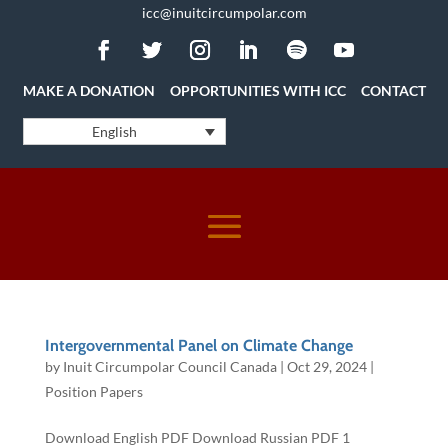
icc@inuitcircumpolar.com
MAKE A DONATION
OPPORTUNITIES WITH ICC
CONTACT
English
Intergovernmental Panel on Climate Change
by
Inuit Circumpolar Council Canada
|
Oct 29, 2024
|
Position Papers
Download English PDF Download Russian PDF 1