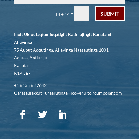
SUBMIT
=
14 + 14
Inuit Ukiuqtaqtumiuqatigiit Katimajingit Kanatami
Allavinga
75 Auput Aqqutinga, Allavinga Naasautinga 1001
Aatuaa, Antiuriju
Kanata
K1P 5E7
+1 613 563 2642
Qarasaujakkut Turaarutinga : icc@inuitcircumpolar.com