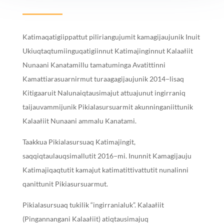
Katimaqatigiippattut piliriangujumit kamagijaujunik Inuit
Ukiuqtaqtumiinguqatigiinnut Katimajinginnut Kalaałiit
Nunaani Kanatamillu tamatuminga Avatittinni
Kamattiarasuarnirmut turaagagijaujunik 2014−lisaq
Kitigaaruit Nalunaiqtausimajut attuajunut ingirraniq
taijauvammijunik Pikialasursuarmit akunninganiittunik
Kalaałiit Nunaani ammalu Kanatami.
Taakkua Pikialasursuaq Katimajingit,
saqqiqtaulauqsimallutit 2016−mi. Inunnit Kamagijauju
Katimajiqaqtutit kamajut katimatittivattutit nunalinni
qanittunit Pikiasursuarmut.
Pikialasursuaq tukilik “ingirranialuk”. Kalaałiit
(Pingannangani Kalaałiit) atiqtausimajuq