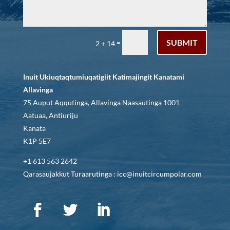
SUBMIT
=
2 + 14
Inuit Ukiuqtaqtumiuqatigiit Katimajingit Kanatami
Allavinga
75 Auput Aqqutinga, Allavinga Naasautinga 1001
Aatuaa, Antiuriju
Kanata
K1P 5E7
+1 613 563 2642
Qarasaujakkut Turaarutinga : icc@inuitcircumpolar.com