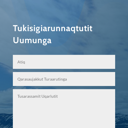
Tukisigiarunnaqtutit
Uumunga