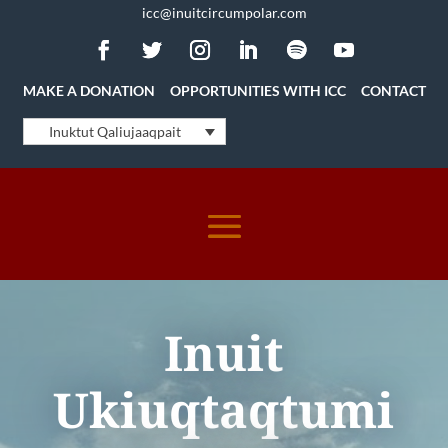
icc@inuitcircumpolar.com
MAKE A DONATION
OPPORTUNITIES WITH ICC
CONTACT
Inuktut Qaliujaaqpait
Inuit
Ukiuqtaqtumi