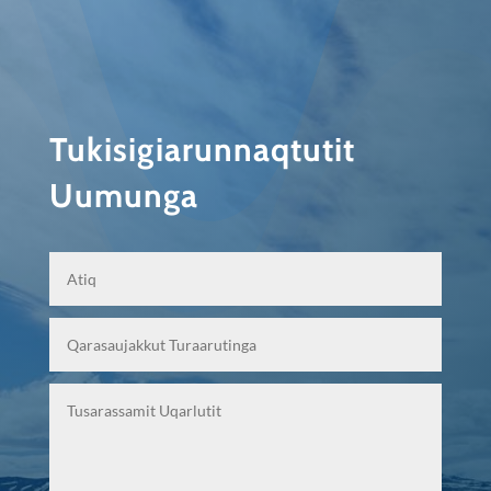
Tukisigiarunnaqtutit
Uumunga