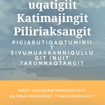
uqatigiit
Katimajingit
Piliriaksangit
PIGIARUTIQAQTUMINII
T
SIVUMUAKKANNIQULLU
GIT INUIT
TAKUNNAQTANGIT
INUIT UKIUQTAQTUMIUQATIGIIT
KATIMAJINGINGMUT TUNISIGUMAGUVIT