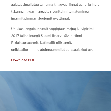
aulatausimaliqtuq tamanna kinguvaariinnut qanurlu Inuit
takunnannguarmangaata sivunittinni tamatuminga
imarmit pimmarialuujumit uvattinnut.
Unikkaaliangulauqtumit saqqiqtausimajuq Nuvipirimi
2017 taijaq Inungit Sikumi Ikaarvi: Sivunittinni
Pikialasursuarmit. Katimajiit piliriangit,
unikkaaliurnimillu atuinnaummijut qarasaujakkut uvani
Download PDF