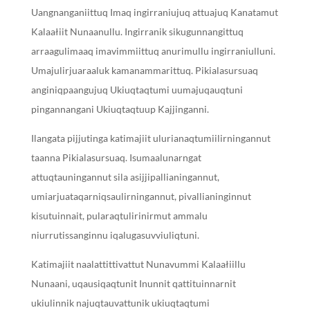
Uangnanganiittuq Imaq ingirraniujuq attuajuq Kanatamut
Kalaałiit Nunaanullu. Ingirranik sikugunnangittuq
arraagulimaaq imavimmiittuq anurimullu ingirraniulluni.
Umajulirjuaraaluk kamanammarittuq. Pikialasursuaq
anginiqpaangujuq Ukiuqtaqtumi uumajuqauqtuni
pingannangani Ukiuqtaqtuup Kajjinganni.
Ilangata pijjutinga katimajiit ulurianaqtumiilirningannut
taanna Pikialasursuaq. Isumaalunarngat
attuqtauningannut sila asijjipallianingannut,
umiarjuataqarniqsaulirningannut, pivallianinginnut
kisutuinnait, pularaqtulirinirmut ammalu
niurrutissanginnu iqalugasuvviuliqtuni.
Katimajiit naalattittivattut Nunavummi Kalaałiillu
Nunaani, uqausiqaqtunit Inunnit qattituinnarnit
ukiulinnik najuqtauvattunik ukiuqtaqtumi