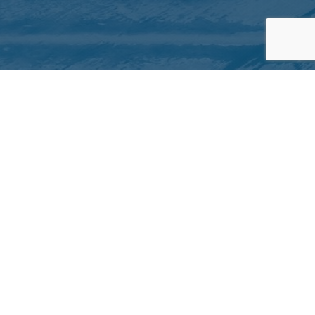
QUICK LINKS
About Inuit Circumpolar Council
ICC Canada
ICC International
ICC Activities