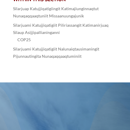
Silarjuap Katujjiqatigiingit Katimajiunginnaqtut
Nunaqaqqaaqtuniit Missaanuungajunik
Silarjuami Katujjiqatigiit Piliriassangit Katimanirjuaq
Silaup Asijjipallianinganni
COP25
Silarjuami Katujjiqatigiit Nalunaiqtausimaningit
Pijunnautingita Nunaqaqqaaqtuminiit