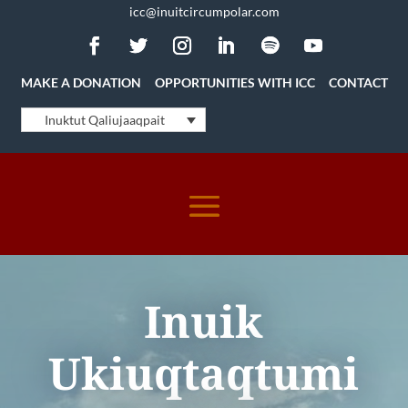
icc@inuitcircumpolar.com
MAKE A DONATION
OPPORTUNITIES WITH ICC
CONTACT
Inuktut Qaliujaaqpait
Inuik
Ukiuqtaqtumi