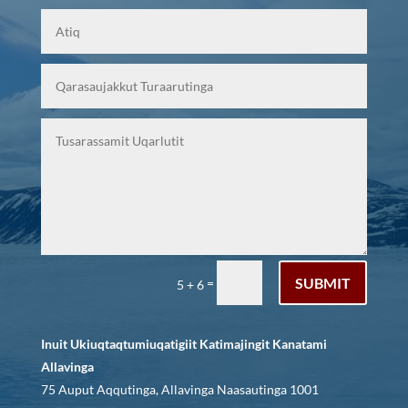
SUBMIT
=
5 + 6
Inuit Ukiuqtaqtumiuqatigiit Katimajingit Kanatami
Allavinga
75 Auput Aqqutinga, Allavinga Naasautinga 1001