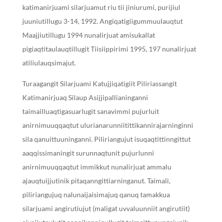
katimanirjuami silarjuamut riu tii jiniurumi, purijiul
juuniutillugu 3-14, 1992. Angiqatigiigummuulauqtut
Maajjiutillugu 1994 nunalirjuat amisukallat
pigiaqtitaulauqtillugit Tiisiippirimi 1995, 197 nunalirjuat
atiliulauqsimajut.
Turaagangit Silarjuami Katujjiqatigiit Piliriassangit
Katimanirjuaq Silaup Asijjipallianinganni
taimailluaqtigasuarlugit sanavimmi pujurluit
anirnimuuqqaqtut ulurianarunniitittikannirajarninginni
sila qanuittuuninganni. Piliriangujut isuqaqtittinngittut
aaqqissimaningit surunnaqtunit pujurlunni
anirnimuuqqaqtut immikkut nunalirjuat ammalu
ajauqtuijjutinik pitaqanngittiarninganut. Taimali,
piliriangujuq nalunaijaisimajuq qanuq tamakkua
silarjuami angirutiujut (maligat uvvaluunniit angirutiit)