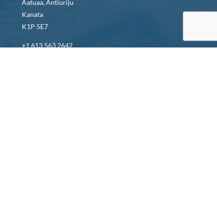
Aatuaa, Antiuriju
Kanata
K1P 5E7
+1 613 563 2642
Qarasaujakkut Turaarutinga : icc@inuitcircumpolar.com