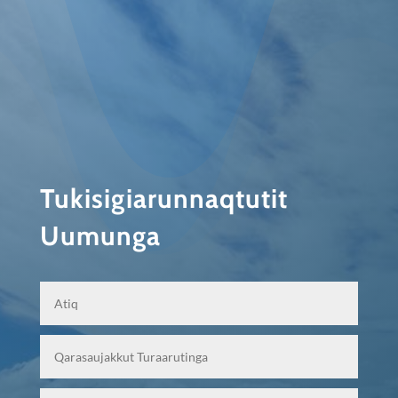
Tukisigiarunnaqtutit
Uumunga