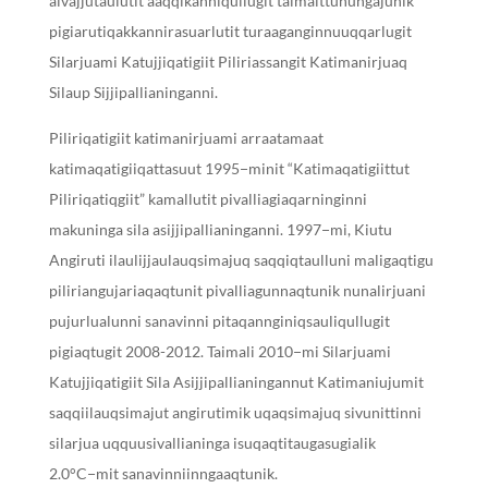
aivajjutaulutit aaqqikanniqullugit taimaittunungajunik
pigiarutiqakkannirasuarlutit turaaganginnuuqqarlugit
Silarjuami Katujjiqatigiit Piliriassangit Katimanirjuaq
Silaup Sijjipallianinganni.
Piliriqatigiit katimanirjuami arraatamaat
katimaqatigiiqattasuut 1995−minit “Katimaqatigiittut
Piliriqatiqgiit” kamallutit pivalliagiaqarninginni
makuninga sila asijjipallianinganni. 1997−mi, Kiutu
Angiruti ilaulijjaulauqsimajuq saqqiqtaulluni maligaqtigu
piliriangujariaqaqtunit pivalliagunnaqtunik nunalirjuani
pujurlualunni sanavinni pitaqannginiqsauliqullugit
pigiaqtugit 2008-2012. Taimali 2010−mi Silarjuami
Katujjiqatigiit Sila Asijjipallianingannut Katimaniujumit
saqqiilauqsimajut angirutimik uqaqsimajuq sivunittinni
silarjua uqquusivallianinga isuqaqtitaugasugialik
2.0°C−mit sanavinniinngaaqtunik.