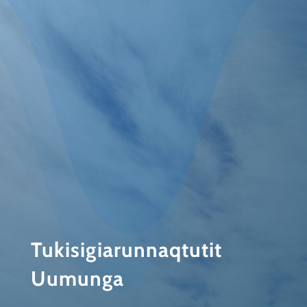
Tukisigiarunnaqtutit
Uumunga