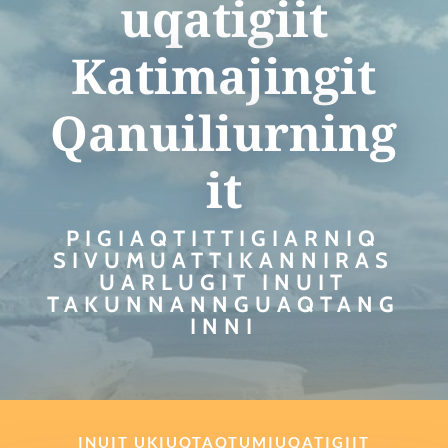
uqatigiit
Katimajingit
Qanuiliurning
it
PIGIAQTITTIGIARNIQ
SIVUMUATTIKANNIRAS
UARLUGIT INUIT
TAKUNNANNGUAQTANG
INNI
INUIT UKIUQTAQTUMIUQATIGIIT