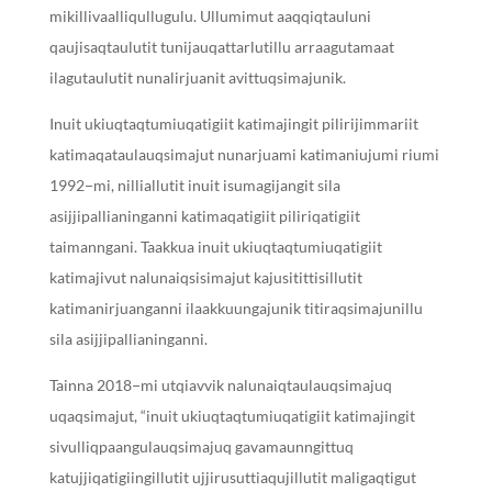
mikillivaalliqullugulu. Ullumimut aaqqiqtauluni
qaujisaqtaulutit tunijauqattarlutillu arraagutamaat
ilagutaulutit nunalirjuanit avittuqsimajunik.
Inuit ukiuqtaqtumiuqatigiit katimajingit pilirijimmariit
katimaqataulauqsimajut nunarjuami katimaniujumi riumi
1992−mi, nilliallutit inuit isumagijangit sila
asijjipallianinganni katimaqatigiit piliriqatigiit
taimanngani. Taakkua inuit ukiuqtaqtumiuqatigiit
katimajivut nalunaiqsisimajut kajusitittisillutit
katimanirjuanganni ilaakkuungajunik titiraqsimajunillu
sila asijjipallianinganni.
Tainna 2018−mi utqiavvik nalunaiqtaulauqsimajuq
uqaqsimajut, “inuit ukiuqtaqtumiuqatigiit katimajingit
sivulliqpaangulauqsimajuq gavamaunngittuq
katujjiqatigiingillutit ujjirusuttiaqujillutit maligaqtigut