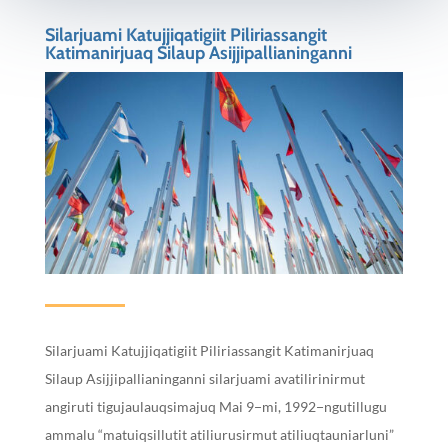
Silarjuami Katujjiqatigiit Piliriassangit
Katimanirjuaq Silaup Asijjipallianinganni
Silarjuami Katujjiqatigiit Piliriassangit Katimanirjuaq
Silaup Asijjipallianinganni silarjuami avatilirinirmut
angiruti tigujaulauqsimajuq Mai 9−mi, 1992−ngutillugu
ammalu “matuiqsillutit atiliurusirmut atiliuqtauniarluni”