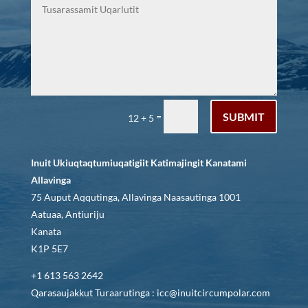
SUBMIT
=
12 + 5
Inuit Ukiuqtaqtumiuqatigiit Katimajingit Kanatami
Allavinga
75 Auput Aqqutinga, Allavinga Naasautinga 1001
Aatuaa, Antiuriju
Kanata
K1P 5E7
+1 613 563 2642
Qarasaujakkut Turaarutinga : icc@inuitcircumpolar.com