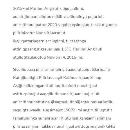
2015−mi Pariimi Angirutik tigujaulluni,
aulattijjutaunialiqtuq mikillivaalliqullugit pujurluit
anirnitinnuupattut 2020 saqqilauqsimajuq, taakkutiguuna
piliriniaqtut Nunalirjuarmiut
Ikajuqattariaqarniarninginni, turaaganga
attiniqpaangutigasuarlugu 1.5°C. Pariimi Angiruti
atuliqtitaulauqtuq Nuvipiri 4, 2016-mi.
Sivulliqpaaq piliriarijarialingit aaqqiqtaujut Silarjuami
Katujjiqatigiit Piliriassangit Katimanirjuaq Silaup
Asijjipallianinganni atiliuqtitaulutit nunalirjuat
avittuqsimajut aaqqiilutit nunalirjuami pujurluit
anirnitinnupattut qaujisaqtaulutit piijaqtaunasuarlutillu,
saqqiqtauvaallulauqsimajut 19090−mi angirutiliuqtutit
tamatuminga nunalirjuani Kiutu maliganganni ammalu
piliriassanginni takkua nunalirjuat avittuqsimajunik GHG