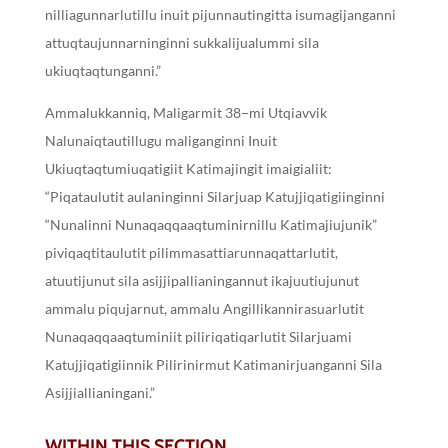
nilliagunnarlutillu inuit pijunnautingitta isumagijanganni
attuqtaujunnarninginni sukkalijualummi sila
ukiuqtaqtunganni.”
Ammalukkanniq, Maligarmit 38−mi Utqiavvik
Nalunaiqtautillugu maliganginni Inuit
Ukiuqtaqtumiuqatigiit Katimajingit imaigialiit:
“Piqataulutit aulaninginni Silarjuap Katujjiqatigiinginni
“Nunalinni Nunaqaqqaaqtuminirnillu Katimajiujunik”
piviqaqtitaulutit pilimmasattiarunnaqattarlutit,
atuutijunut sila asijjipallianingannut ikajuutiujunut
ammalu piqujarnut, ammalu Angillikannirasuarlutit
Nunaqaqqaaqtuminiit piliriqatiqarlutit Silarjuami
Katujjiqatigiinnik Pilirinirmut Katimanirjuanganni Sila
Asijjiallianingani.”
WITHIN THIS SECTION