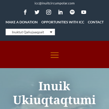
icc@inuitcircumpolar.com
MAKE A DONATION
OPPORTUNITIES WITH ICC
CONTACT
Inuktut Qaliujaaqpait
Inuik
Ukiuqtaqtumi