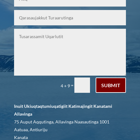
SUBMIT
=
4 + 9
Inuit Ukiuqtaqtumiuqatigiit Katimajingit Kanatami
Allavinga
75 Auput Aqqutinga, Allavinga Naasautinga 1001
Aatuaa, Antiuriju
Kanata