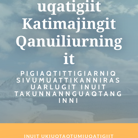
uqatigiit
Katimajingit
Qanuiliurning
it
PIGIAQTITTIGIARNIQ
SIVUMUATTIKANNIRAS
UARLUGIT INUIT
TAKUNNANNGUAQTANG
INNI
INUIT UKIUQTAQTUMIUQATIGIIT