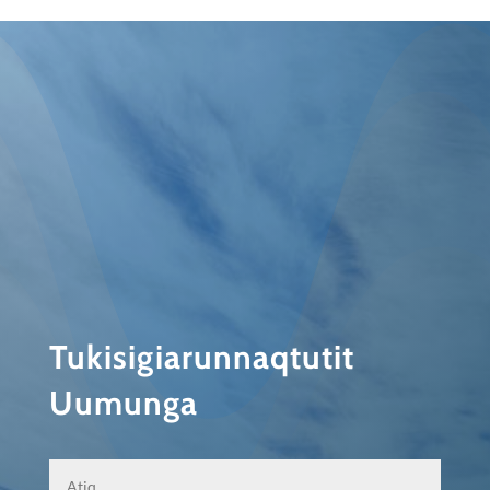
Tukisigiarunnaqtutit
Uumunga