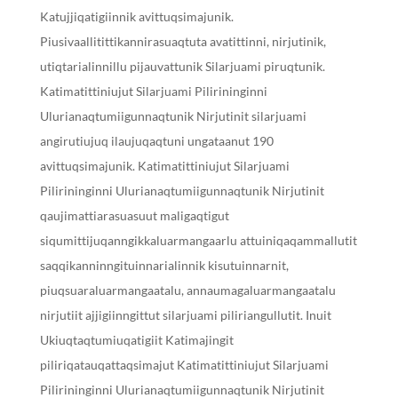
Katujjiqatigiinnik avittuqsimajunik.
Piusivaallitittikannirasuaqtuta avatittinni, nirjutinik,
utiqtarialinnillu pijauvattunik Silarjuami piruqtunik.
Katimatittiniujut Silarjuami Pilirininginni
Ulurianaqtumiigunnaqtunik Nirjutinit silarjuami
angirutiujuq ilaujuqaqtuni ungataanut 190
avittuqsimajunik. Katimatittiniujut Silarjuami
Pilirininginni Ulurianaqtumiigunnaqtunik Nirjutinit
qaujimattiarasuasuut maligaqtigut
siqumittijuqanngikkaluarmangaarlu attuiniqaqammallutit
saqqikanninngituinnarialinnik kisutuinnarnit,
piuqsuaraluarmangaatalu, annaumagaluarmangaatalu
nirjutiit ajjigiinngittut silarjuami piliriangullutit. Inuit
Ukiuqtaqtumiuqatigiit Katimajingit
piliriqatauqattaqsimajut Katimatittiniujut Silarjuami
Pilirininginni Ulurianaqtumiigunnaqtunik Nirjutinit