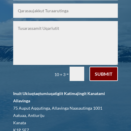
SUBMIT
=
10 + 3
Inuit Ukiuqtaqtumiuqatigiit Katimajingit Kanatami
Allavinga
75 Auput Aqqutinga, Allavinga Naasautinga 1001
Aatuaa, Antiuriju
Kanata
K1P 5E7