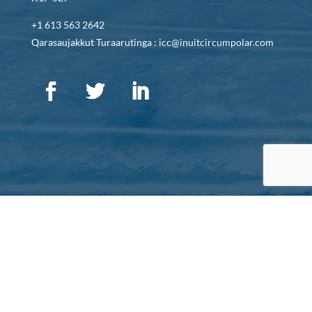
+1 613 563 2642
Qarasaujakkut Turaarutinga : icc@inuitcircumpolar.com