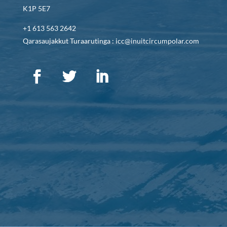
K1P 5E7
+1 613 563 2642
Qarasaujakkut Turaarutinga : icc@inuitcircumpolar.com