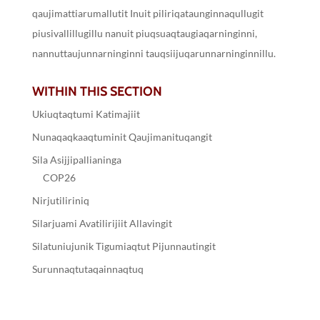
qaujimattiarumallutit Inuit piliriqataunginnaqullugit
piusivallillugillu nanuit piuqsuaqtaugiaqarninginni,
nannuttaujunnarninginni tauqsiijuqarunnarninginnillu.
WITHIN THIS SECTION
Ukiuqtaqtumi Katimajiit
Nunaqaqkaaqtuminit Qaujimanituqangit
Sila Asijjipallianinga
COP26
Nirjutiliriniq
Silarjuami Avatilirijiit Allavingit
Silatuniujunik Tigumiaqtut Pijunnautingit
Surunnaqtutaqainnaqtuq