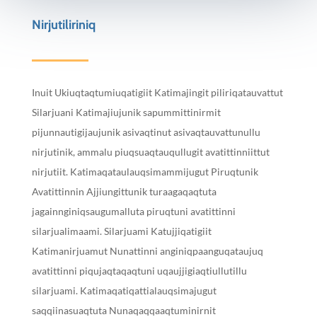
Nirjutiliriniq
Inuit Ukiuqtaqtumiuqatigiit Katimajingit piliriqatauvattut
Silarjuani Katimajiujunik sapummittinirmit
pijunnautigijaujunik asivaqtinut asivaqtauvattunullu
nirjutinik, ammalu piuqsuaqtauqullugit avatittinniittut
nirjutiit. Katimaqataulauqsimammijugut Piruqtunik
Avatittinnin Ajjiungittunik turaagaqaqtuta
jagainnginiqsaugumalluta piruqtuni avatittinni
silarjualimaami. Silarjuami Katujjiqatigiit
Katimanirjuamut Nunattinni anginiqpaanguqataujuq
avatittinni piqujaqtaqaqtuni uqaujjigiaqtiullutillu
silarjuami. Katimaqatiqattialauqsimajugut
saqqiinasuaqtuta Nunaqaqqaaqtuminirnit