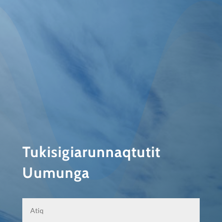
Tukisigiarunnaqtutit
Uumunga