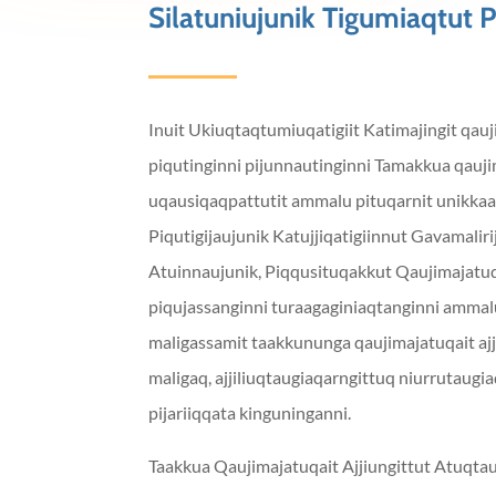
Silatuniujunik Tigumiaqtut P
Inuit Ukiuqtaqtumiuqatigiit Katimajingit qauj
piqutinginni pijunnautinginni Tamakkua qaujim
uqausiqaqpattutit ammalu pituqarnit unikkaa
Piqutigijaujunik Katujjiqatigiinnut Gavamalir
Atuinnaujunik, Piqqusituqakkut Qaujimajatuq
piqujassanginni turaagaginiaqtanginni ammal
maligassamit taakkununga qaujimajatuqait ajji
maligaq, ajjiliuqtaugiaqarngittuq niurrutaugia
pijariiqqata kinguninganni.
Taakkua Qaujimajatuqait Ajjiungittut Atuqtau