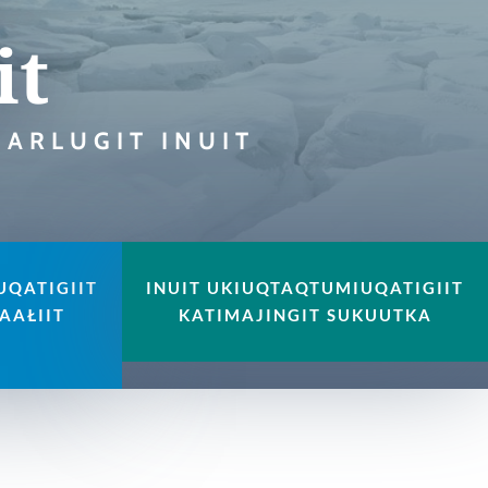
it
UARLUGIT INUIT
UQATIGIIT
INUIT UKIUQTAQTUMIUQATIGIIT
AAŁIIT
KATIMAJINGIT SUKUUTKA