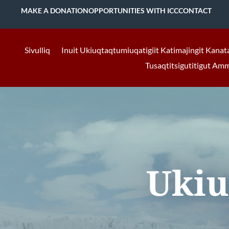
MAKE A DONATION
OPPORTUNITIES WITH ICC
CONTACT
Sivulliq
Inuit Ukiuqtaqtumiuqatigiit Katimajingit Kanat
Tusaqtitsigutitigut Am
Ukiu