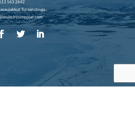
613 563 2642
asaujakkut Turaarutinga :
@inuitcircumpolar.com