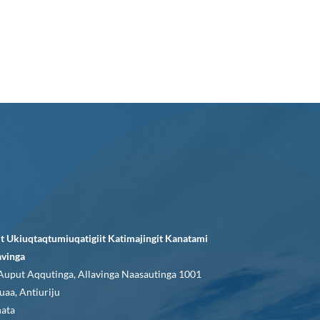
it Ukiuqtaqtumiuqatigiit Katimajingit Kanatami
avinga
Auput Aqqutinga, Allavinga Naasautinga 1001
uaa, Antiuriju
ata