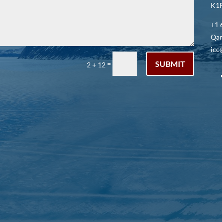
K1P
+1 
Qar
icc
SUBMIT
=
2 + 12