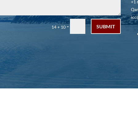
+1 
Qar
icc
SUBMIT
=
14 + 10