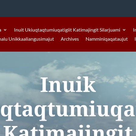
a
Inuit Ukiuqtaqtumiuqatigiit Katimajingit Silarjuami
I
malu Unikkaaliangusimajut
Archives
Namminiqaqataujut
Inuik
qtaqtumiuqat
Katimajingit