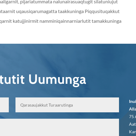
ligarnit, pijariatummata nalunairasuaqtugit silatuniujut
 nutaarnit uqausiqarumagatta taakkuninga Piqqusituqakkut
rnit katujjinirmit namminiqainnarniarlutit tamakkuninga
qtutit Uumunga
Inu
All
75 
Aat
Kan