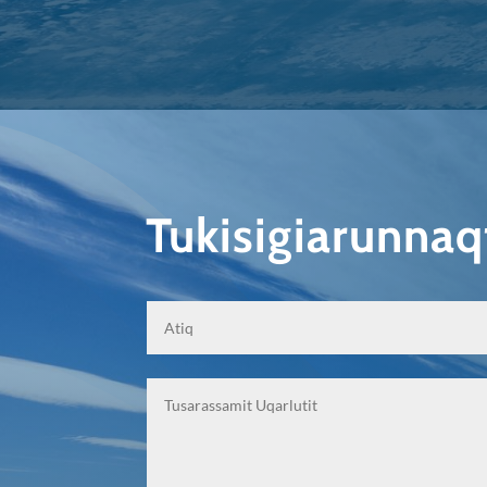
Tukisigiarunna