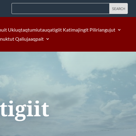
nuit Ukiuqtaqtumiutauqatigiit Katimajingit Piliriangujut
Inuktut Qaliujaaqpait
igiit