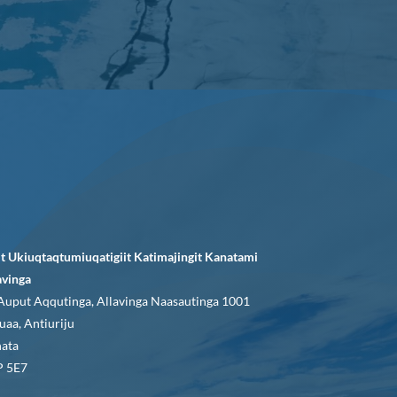
it Ukiuqtaqtumiuqatigiit Katimajingit Kanatami
avinga
Auput Aqqutinga, Allavinga Naasautinga 1001
uaa, Antiuriju
ata
 5E7