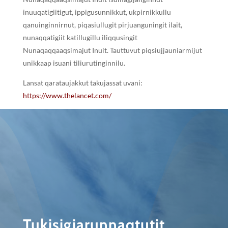
inuuqatigiitigut, ippigusunnikkut, ukpirnikkullu
qanuinginnirnut, piqasiullugit pirjuanguningit ilait,
nunaqqatigiit katillugillu iliqqusingit
Nunaqaqqaaqsimajut Inuit. Tauttuvut piqsiujjauniarmijut
unikkaap isuani tiliurutinginnilu.
Lansat qarataujakkut takujassat uvani:
https://www.thelancet.com/
Tukisigiarunnaqtutit