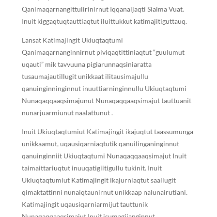
Qanimaqarnangittulirinirnut Iqqanaijaqti Sialma Vuat.
Inuit kiggaqtuqtauttiaqtut iluittukkut katimajitiguttauq.
Lansat Katimajingit Ukiuqtaqtumi
Qanimaqarnanginnirnut piviqaqtittiniaqtut “guulumut
uqauti” mik tavvuuna pigiarunnaqsiniaratta
tusaumajautillugit unikkaat ilitausimajullu
qanuinginninginnut inuuttiarninginnullu Ukiuqtaqtumi
Nunaqaqqaaqsimajunut Nunaqaqqaaqsimajut tauttuanit
nunarjuarmiunut naalattunut .
Inuit Ukiuqtaqtumiut Katimajingit ikajuqtut taassumunga
unikkaamut, uqausiqarniaqtutik qanuilinganinginnut
qanuinginniit Ukiuqtaqtumi Nunaqaqqaaqsimajut Inuit
taimaittariuqtut inuuqatigiitigullu tukinit. Inuit
Ukiuqtaqtumiut Katimajingit ikajurniaqtut saallugit
qimaktattinni nunaiqtaunirnut unikkaap nalunairutiani.
Katimajingit uqausiqarniarmijut tauttunik
Nunaqaqqaaqsimajut Inuit isumagijanginnut