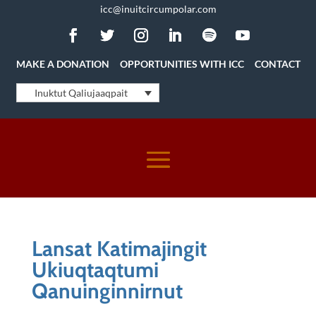
icc@inuitcircumpolar.com
MAKE A DONATION
OPPORTUNITIES WITH ICC
CONTACT
Inuktut Qaliujaaqpait
Lansat Katimajingit
Ukiuqtaqtumi
Qanuinginnirnut