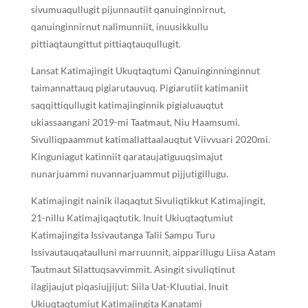
sivumuaqullugit pijunnautiit qanuinginnirnut,
qanuinginnirnut nalimunniit, inuusikkullu
pittiaqtaungittut pittiaqtauqullugit.
Lansat Katimajingit Ukuqtaqtumi Qanuinginninginnut
taimannattauq pigiarutauvuq. Pigiarutiit katimaniit
saqqittiqullugit katimajinginnik pigialuauqtut
ukiassaangani 2019-mi Taatmaut, Niu ᕼaamsumi.
Sivulliqpaammut katimallattaalauqtut Viivvuari 2020mi.
Kinguniagut katinniit qarataujatiguuqsimajut
nunarjuammi nuvannarjuammut pijjutigillugu.
Katimajingit nainik ilaqaqtut Sivuliqtikkut Katimajingit,
21-nillu Katimajiqaqtutik. Inuit Ukiuqtaqtumiut
Katimajingita Issivautanga Talii Sampu Turu
Issivautauqataulluni marruunnit, aipparillugu Liisa Aatam
Tautmaut Silattuqsavvimmit. Asingit sivuliqtinut
ilagijaujut piqasiujjijut: Siila Uat-Kluutiai, Inuit
Ukiuqtaqtumiut Katimajingita Kanatami