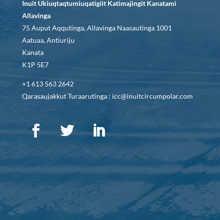
Inuit Ukiuqtaqtumiuqatigiit Katimajingit Kanatami
Allavinga
75 Auput Aqqutinga, Allavinga Naasautinga 1001
Aatuaa, Antiuriju
Kanata
K1P 5E7
+1 613 563 2642
Qarasaujakkut Turaarutinga : icc@inuitcircumpolar.com