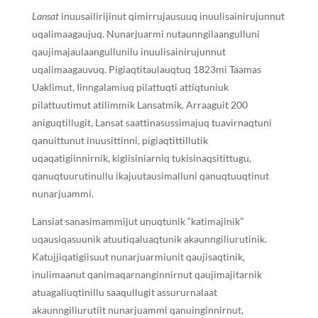
Lansat
inuusailirijinut qimirrujausuuq inuulisainirujunnut
uqalimaagaujuq. Nunarjuarmi nutaunngilaangulluni
qaujimajaulaangullunilu inuulisainirujunnut
uqalimaagauvuq. Pigiaqtitaulauqtuq 1823mi Taamas
Uaklimut, Iinngalamiuq pilattuqti attiqtuniuk
pilattuutimut atilimmik Lansatmik. Arraaguit 200
aniguqtillugit, Lansat saattinasussimajuq tuavirnaqtuni
qanuittunut inuusittinni, pigiaqtittillutik
uqaqatigiinnirnik, kiglisiniarniq tukisinaqsitittugu,
qanuqtuurutinullu ikajuutausimalluni qanuqtuuqtinut
nunarjuammi.
Lansiat sanasimammijut unuqtunik “katimajinik”
uqausiqasuunik atuutiqaluaqtunik akaunngiliurutinik.
Katujjiqatigiisuut nunarjuarmiunit qaujisaqtinik,
inulimaanut qanimaqarnanginnirnut qaujimajitarnik
atuagaliuqtinillu saaqullugit assururnalaat
akaunngiliurutiit nunarjuammi qanuinginnirnut,