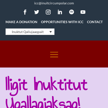
icc@inuitcircumpolar.com
MAKE A DONATION
OPPORTUNITIES WITH ICC
CONTACT
Inuktut Qaliujaaqpait
Iligit Inuktitut
Uqallagiaksaq!