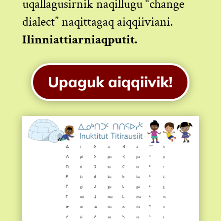
uqallagusirnik naqillugu “change
dialect” naqittagaq aiqqiiviani.
Ilinniattiarniaqputit.
Upaguk aiqqiivik!