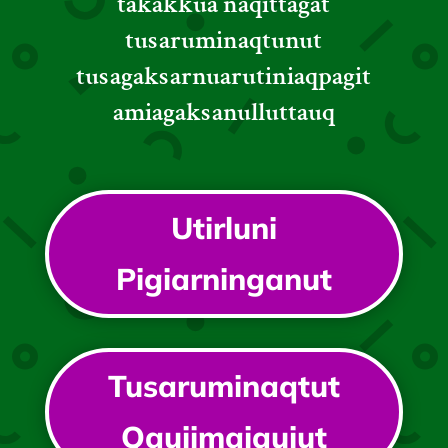
takakkua naqittagat
tusaruminaqtunut
tusagaksarnuarutiniaqpagit
amiagaksanulluttauq
Utirluni
Pigiarninganut
Tusaruminaqtut
Qaujimajaujut