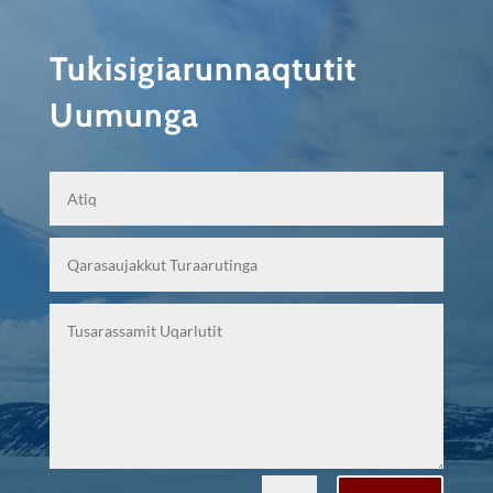
Tukisigiarunnaqtutit
Uumunga