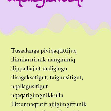
Tusaalanga piviqaqtittijuq
ilinniarnirnik nangminiq
ilippalliajait maliglugu
ilisagaksatigut, taiguusitigut,
uqallagusitigut
uqaqatigiingnikkullu
Ilittunnaqtutit ajjigiingittunik