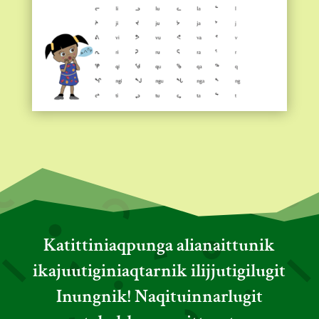
Katittiniaqpunga alianaittunik
ikajuutiginiaqtarnik ilijjutigilugit
Inungnik! Naqituinnarlugit