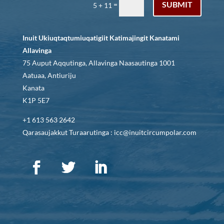
SUBMIT
=
5 + 11
Inuit Ukiuqtaqtumiuqatigiit Katimajingit Kanatami
Allavinga
75 Auput Aqqutinga, Allavinga Naasautinga 1001
Aatuaa, Antiuriju
Kanata
K1P 5E7
+1 613 563 2642
Qarasaujakkut Turaarutinga : icc@inuitcircumpolar.com