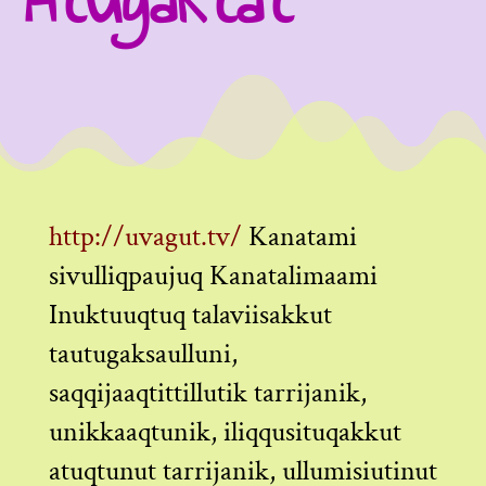
http://uvagut.tv/
Kanatami
sivulliqpaujuq Kanatalimaami
Inuktuuqtuq talaviisakkut
tautugaksaulluni,
saqqijaaqtittillutik tarrijanik,
unikkaaqtunik, iliqqusituqakkut
atuqtunut tarrijanik, ullumisiutinut