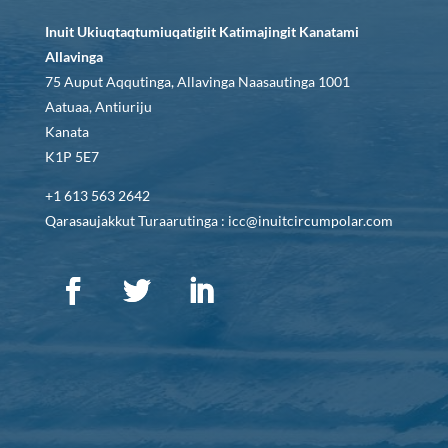
Inuit Ukiuqtaqtumiuqatigiit Katimajingit Kanatami
Allavinga
75 Auput Aqqutinga, Allavinga Naasautinga 1001
Aatuaa, Antiuriju
Kanata
K1P 5E7
+1 613 563 2642
Qarasaujakkut Turaarutinga : icc@inuitcircumpolar.com