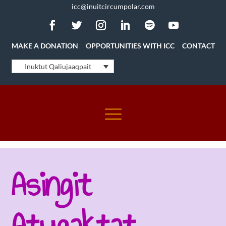
icc@inuitcircumpolar.com
MAKE A DONATION
OPPORTUNITIES WITH ICC
CONTACT
Inuktut Qaliujaaqpait
Asingit
Atugaktat