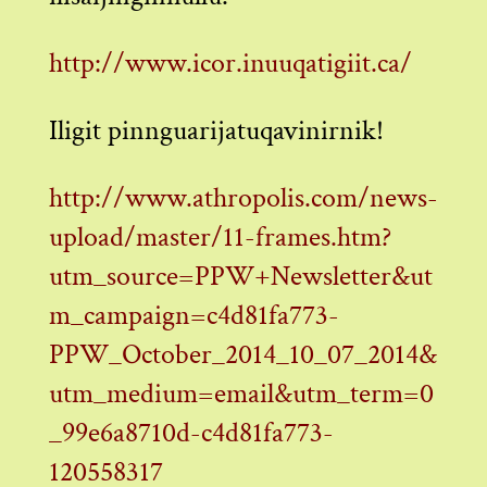
http://www.icor.inuuqatigiit.ca/
Iligit pinnguarijatuqavinirnik!
http://www.athropolis.com/news-
upload/master/11-frames.htm?
utm_source=PPW+Newsletter&ut
m_campaign=c4d81fa773-
PPW_October_2014_10_07_2014&
utm_medium=email&utm_term=0
_99e6a8710d-c4d81fa773-
120558317