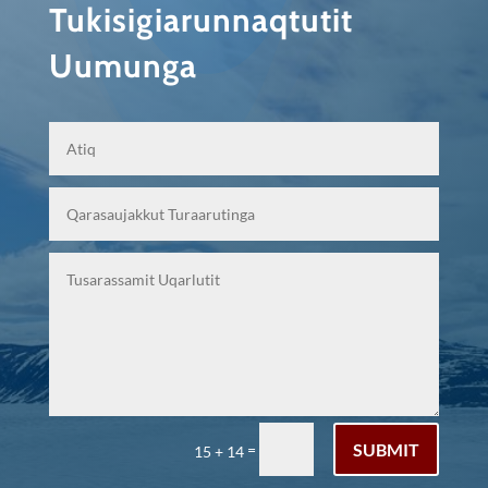
Tukisigiarunnaqtutit
Uumunga
SUBMIT
=
15 + 14