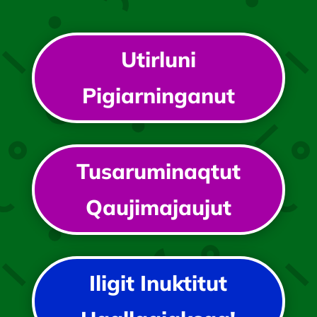
Utirluni
Pigiarninganut
Tusaruminaqtut
Qaujimajaujut
Iligit Inuktitut