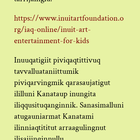
https://www.inuitartfoundation.o
rg/iaq-online/inuit-art-
entertainment-for-kids
Inuuqatigiit piviqaqtittivuq
tavvalluataniittumik
piviqarvingmik qarasaujatigut
ililluni Kanataup inungita
iliqqusituqanginnik. Sanasimalluni
atugauniarmat Kanatami
ilinniaqtititut arraagulingnut
ilisaijinginnullu.