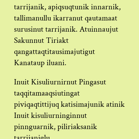
tarrijanik, apiqsuqtunik innarnik,
tallimanullu ikarranut qautamaat
surusinut tarrijanik. Atuinnaujut
Sakunnut Tiriakt
qangattaqtitausimajutigut
Kanataup iluani.
Inuit Kisuliurnirnut Pingasut
taqqitamaaqsiutingat
piviqaqtittijuq katisimajunik atinik
Inuit kisuliurninginnut
pinnguarnik, piliriaksanik
tarrijaniglu.