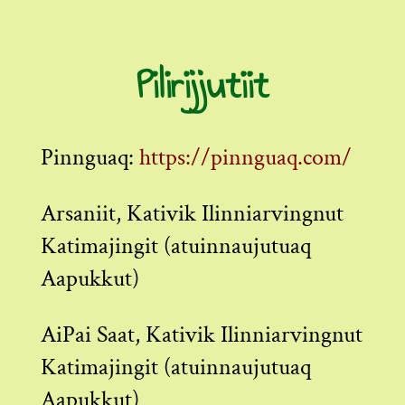
Pilirijjutiit
Pinnguaq:
https://pinnguaq.com/
Arsaniit, Kativik Ilinniarvingnut
Katimajingit (atuinnaujutuaq
Aapukkut)
AiPai Saat, Kativik Ilinniarvingnut
Katimajingit (atuinnaujutuaq
Aapukkut)