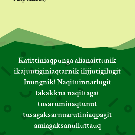
Katittiniaqpunga alianaittunik
ikajuutiginiaqtarnik ilijjutigilugit
Inungnik! Naqituinnarlugit
takakkua naqittagat
tusaruminaqtunut
tusagaksarnuarutiniaqpagit
amiagaksanulluttauq