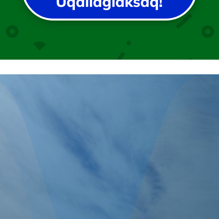
Uqallagiaksaq!