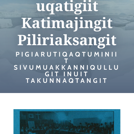
uqatigiit
Katimajingit
Piliriaksangit
PIGIARUTIQAQTUMINII
T
SIVUMUAKKANNIQULLU
GIT INUIT
TAKUNNAQTANGIT