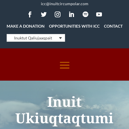
icc@inuitcircumpolar.com
MAKE A DONATION
OPPORTUNITIES WITH ICC
CONTACT
Inuktut Qaliujaaqpait
Inuit
Ukiuqtaqtumi