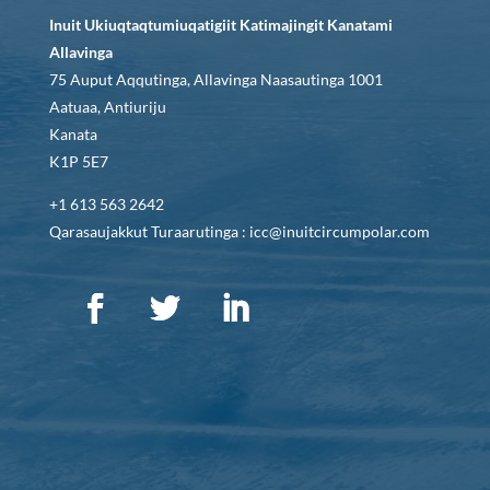
Inuit Ukiuqtaqtumiuqatigiit Katimajingit Kanatami
Allavinga
75 Auput Aqqutinga, Allavinga Naasautinga 1001
Aatuaa, Antiuriju
Kanata
K1P 5E7
+1 613 563 2642
Qarasaujakkut Turaarutinga : icc@inuitcircumpolar.com