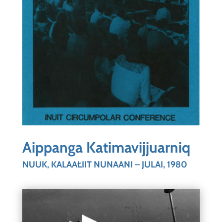
Aippanga Katimavijjuarniq
NUUK, KALAAŁIIT NUNAANI – JULAI, 1980