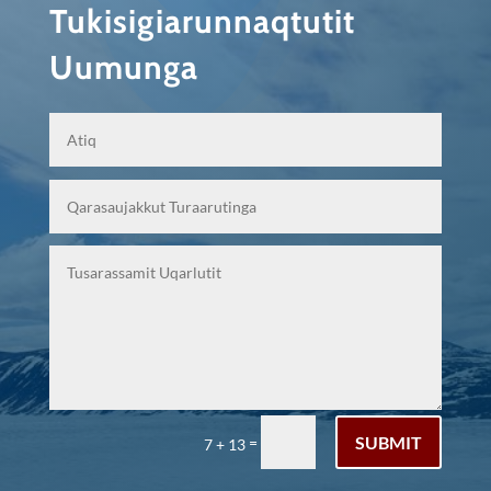
Tukisigiarunnaqtutit
Uumunga
SUBMIT
=
7 + 13