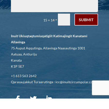
SUBMIT
=
15 + 14
Inuit Ukiuqtaqtumiuqatigiit Katimajingit Kanatami
Allavinga
75 Auput Aqqutinga, Allavinga Naasautinga 1001
Aatuaa, Antiuriju
Kanata
K1P 5E7
+1 613 563 2642
Qarasaujakkut Turaarutinga : icc@inuitcircumpolar.com