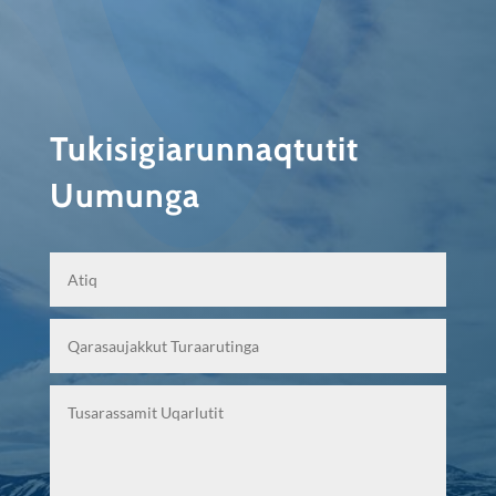
Tukisigiarunnaqtutit
Uumunga