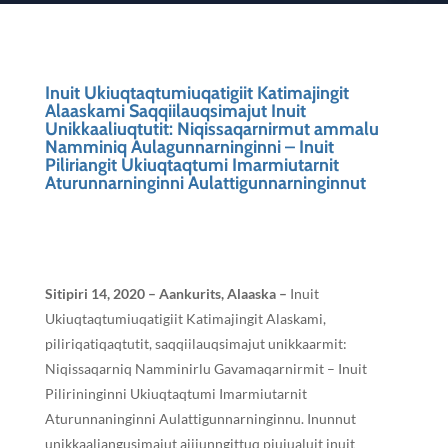
Inuit Ukiuqtaqtumiuqatigiit Katimajingit
Alaaskami Saqqiilauqsimajut Inuit
Unikkaaliuqtutit: Niqissaqarnirmut ammalu
Namminiq Aulagunnarninginni – Inuit
Piliriangit Ukiuqtaqtumi Imarmiutarnit
Aturunnarninginni Aulattigunnarninginnut
Sitipiri 14, 2020 – Aankurits, Alaaska –
Inuit
Ukiuqtaqtumiuqatigiit Katimajingit Alaskami,
piliriqatiqaqtutit, saqqiilauqsimajut unikkaarmit:
Niqissaqarniq Namminirlu Gavamaqarnirmit – Inuit
Pilirininginni Ukiuqtaqtumi Imarmiutarnit
Aturunnaninginni Aulattigunnarninginnu. Inunnut
unikkaaliangusimajut ajjiunngittuq piujualuit inuit