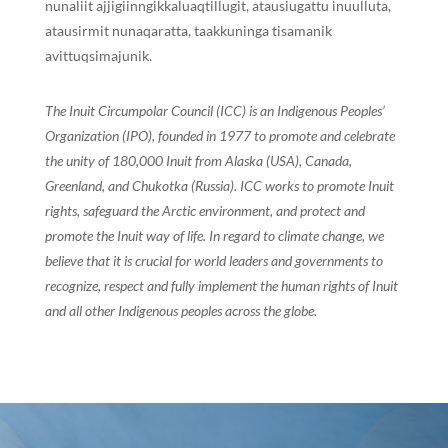
nunaliit ajjigiinngikkaluaqtillugit, atausiugattu inuulluta,
atausirmit nunaqaratta, taakkuninga tisamanik
avittuqsimajunik.
The Inuit Circumpolar Council (ICC) is an Indigenous Peoples’
Organization (IPO), founded in 1977 to promote and celebrate
the unity of 180,000 Inuit from Alaska (USA), Canada,
Greenland, and Chukotka (Russia). ICC works to promote Inuit
rights, safeguard the Arctic environment, and protect and
promote the Inuit way of life. In regard to climate change, we
believe that it is crucial for world leaders and governments to
recognize, respect and fully implement the human rights of Inuit
and all other Indigenous peoples across the globe.