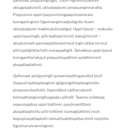
qallunaat piqqusingitigut. 1000−nginniittualunni
ukiugasaalunnit, ukiuqtaqtumi pinasuanginnaratta.
Piqqusivut uppirijaujunniinngaaqsimammata
tunngavinginni tigumianginnaqtutigullu iluani
ukiuqtaqtumi makimajutissatigut. Uppirijavut – makualu
uppirijauningit, piliriqatiqarnirmit, katujjinirmit –
atuqtuinnait aanniaqtailimanirmut ingirrattiarnirmut
piliriqatigiittiarlutit nunaqqatigiit. Tamakkua uppirijavut
tunngavillarialujut piqqusituqattinni aulattinirmit
atuqattaqtatinni.
Qallunaat aulajjusingit qulaaniipattiugasuttut Inuit
iliqqusiriqattaqtanginni ajjiginngittiaqtanginnillu
pinasuarutaullutit, ilaannikkut uattiarualunit
taimaattiangunngituqpaalu pillutit. Taanna unikkaaq
uqausiqaqtuq uppirijattinni, qaujimanittinni
atuqattaqtinillu pilirinittinni isumagijattinni inuit
ikajuqtuiqattaqtutit taimailluatittiqattarnimit niqinillu
tigumiarunnarninginni.