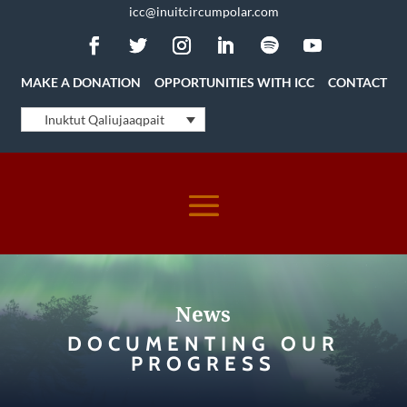
icc@inuitcircumpolar.com
MAKE A DONATION
OPPORTUNITIES WITH ICC
CONTACT
Inuktut Qaliujaaqpait
News
DOCUMENTING OUR
PROGRESS