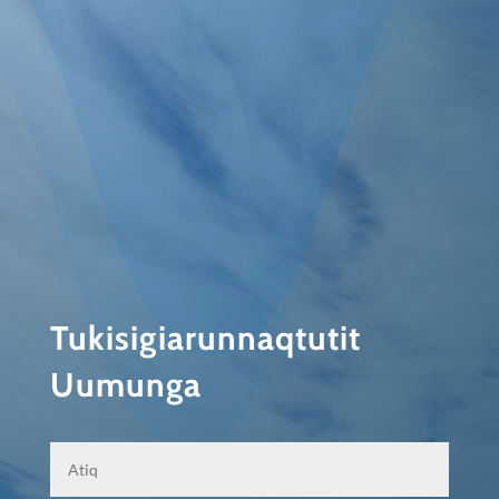
Tukisigiarunnaqtutit
Uumunga