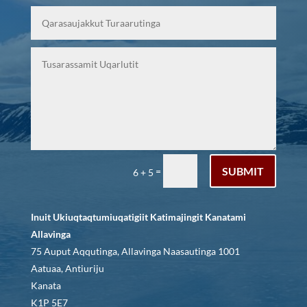
SUBMIT
=
6 + 5
Inuit Ukiuqtaqtumiuqatigiit Katimajingit Kanatami
Allavinga
75 Auput Aqqutinga, Allavinga Naasautinga 1001
Aatuaa, Antiuriju
Kanata
K1P 5E7