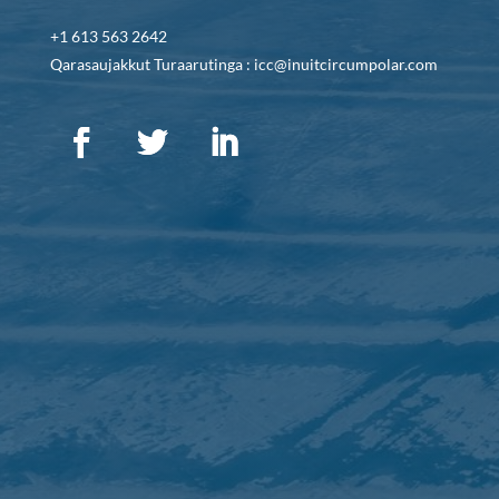
+1 613 563 2642
Qarasaujakkut Turaarutinga : icc@inuitcircumpolar.com