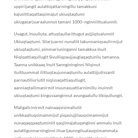
uppirijangit aulattiqattarningillu tamakkuni
kajusittiaqattaqsimajut ukiuqtaqtumi
ukiugasarjuaraalunnut tamani 1000−nginniittualunnit.
Uvagut, Inuulluta, attuqtaullarittugut asijjiqtualunnit
Ukiuqtaqtumi. Silarjuarmi nunaliit takunnaniqsaulirmijut
ukiuqtaqtumi, pimmariuninganni tamakkua Inuit
Niqiqattiaqullugit Sivulliqpaujjaugiaqaqtunilu tamanna.
Taanna unikkaaq Inuit Sanngininginni Niqinut
iluittuummat ilittuqtaujunnaqtunilu aulattijjutissanit
parnautiliurlutit niqissaqattiaqullugit,
aanniaqtailimanirmit inuunasuattiarnimillu inuinnit
ukiuqtaqtumi kinguvaanginnut avungaalullu tikiqullungit.
Maligalirinirmit nainaaqsisimallutit
unikkaaliuqsimammijut piqasiujjilauqsimammijut
nunaqaqqaaqtuminiit qaujimajatuqanginni ammalu inuit
aulattigunnarninginni ilisarijaunngilualauqsimammata