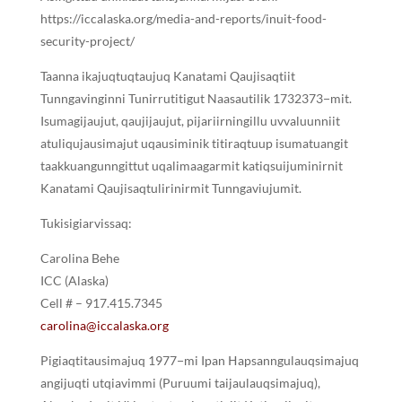
https://iccalaska.org/media-and-reports/inuit-food-
security-project/
Taanna ikajuqtuqtaujuq Kanatami Qaujisaqtiit
Tunngavinginni Tunirrutitigut Naasautilik 1732373−mit.
Isumagijaujut, qaujijaujut, pijariirningillu uvvaluunniit
atuliqujausimajut uqausiminik titiraqtuup isumatuangit
taakkuangunngittut uqalimaagarmit katiqsuijuminirnit
Kanatami Qaujisaqtulirinirmit Tunngaviujumit.
Tukisigiarvissaq:
Carolina Behe
ICC (Alaska)
Cell # – 917.415.7345
carolina@iccalaska.org
Pigiaqtitausimajuq 1977−mi Ipan ᕼapsanngulauqsimajuq
angijuqti utqiavimmi (Puruumi taijaulauqsimajuq),