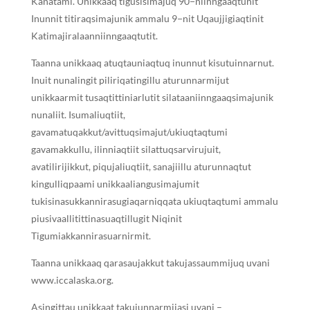
Kanatami. Unikkaaq tigusisimajuq 90−niinngaaqtunit
Inunnit titiraqsimajunik ammalu 9−nit Uqaujjigiaqtinit
Katimajiralaanniinngaaqtutit.
Taanna unikkaaq atuqtauniaqtuq inunnut kisutuinnarnut.
Inuit nunalingit piliriqatingillu aturunnarmijut
unikkaarmit tusaqtittiniarlutit silataaniinngaaqsimajunik
nunaliit. Isumaliuqtiit,
gavamatuqakkut/avittuqsimajut/ukiuqtaqtumi
gavamakkullu, ilinniaqtiit silattuqsarvirujuit,
avatilirijikkut, piqujaliuqtiit, sanajiillu aturunnaqtut
kingulliqpaami unikkaaliangusimajumit
tukisinasukkannirasugiaqarniqqata ukiuqtaqtumi ammalu
piusivaallitittinasuaqtillugit Niqinit
Tigumiakkannirasuarnirmit.
Taanna unikkaaq qarasaujakkut takujassaummijuq uvani
www.iccalaska.org.
Asingittau unikkaat takujunnarmijasi uvani –