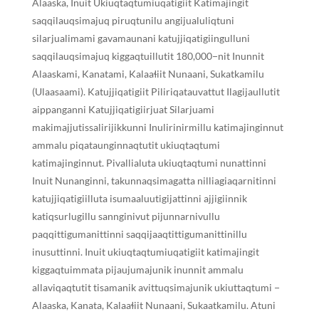
Alaaska, Inuit Ukiuqtaqtumiuqatigiit Katimajingit
saqqilauqsimajuq piruqtunilu angijualuliqtuni
silarjualimami gavamaunani katujjiqatigiingulluni
saqqilauqsimajuq kiggaqtuillutit 180,000−nit Inunnit
Alaaskami, Kanatami, Kalaaɬiit Nunaani, Sukatkamilu
(Ulaasaami). Katujjiqatigiit Piliriqatauvattut Ilagijaullutit
aippanganni Katujjiqatigiirjuat Silarjuami
makimajjutissalirijikkunni Inulirinirmillu katimajinginnut
ammalu piqataunginnaqtutit ukiuqtaqtumi
katimajinginnut. Pivallialuta ukiuqtaqtumi nunattinni
Inuit Nunanginni, takunnaqsimagatta nilliagiaqarnitinni
katujjiqatigiilluta isumaaluutigijattinni ajjigiinnik
katiqsurlugillu sannginivut pijunnarnivullu
paqqittigumanittinni saqqijaaqtittigumanittinillu
inusuttinni. Inuit ukiuqtaqtumiuqatigiit katimajingit
kiggaqtuimmata pijaujumajunik inunnit ammalu
allaviqaqtutit tisamanik avittuqsimajunik ukiuttaqtumi −
Alaaska, Kanata, Kalaaɬiit Nunaani, Sukaatkamilu. Atuni