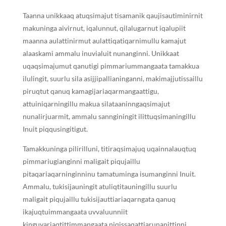
Taanna unikkaaq atuqsimajut tisamanik qaujisautiminirnit
makuninga aivirnut, iqalunnut, qilalugarnut iqalupiit
maanna aulattinirmut aulattiqatiqarnimullu kamajut
alaaskami ammalu inuvialuit nunanginni. Unikkaat
uqaqsimajumut qanutigi pimmariummangaata tamakkua
ilulingit, suurlu sila asijjipallianinganni, makimajjutissaillu
piruqtut qanuq kamagijariaqarmangaattigu,
attuiniqarningillu makua silataaninngaqsimajut
nunalirjuarmit, ammalu sannginingit ilittuqsimaningillu
Inuit piqqusingitigut.
Tamakkuninga pilirilluni, titiraqsimajuq uqainnalauqtuq
pimmariugianginni maligait piqujaillu
pitaqariaqarninginninu tamatuminga isumanginni Inuit.
Ammalu, tukisijauningit atuliqtitauningillu suurlu
maligait piqujaillu tukisijauttiariaqarngata qanuq
ikajuqtuimmangaata uvvaluunniit
kinguvariaqtittimmangaata niqissaqattiarunanittinni