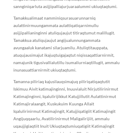
sannginiqarluta asijjipalliajurjuaraalummi ukiuqtaqtumi.
Tamakkualimaat namminiqsurasuarunnarniq
aulattinirmuungammata aulattiqatiqarnimullu
asijjipallianinginni atuliqujaujut titiraqtumut malillugit.
Tamakkua atuliqujaujut angijualunnungammata
avungaaluk kanatami silarjuamilu. Atuliqtitauppata,
atuqujausimajut ikajuqtuigajaqtut niqissaqattiarnirmit,
namajunik tigusivallialutillu isumaliurniaqtillugit, ammalu
inunasuattiarnirmit ukiuqtaqtumi.
Tamanna piliriaq kajusilauqsimajuq piliriqatiqaqtutit
Iskimuu Aivit katimajinginni, Inuuvialuit Nirjutilirinirmut
Katimajinginni, Iqalulirijikkut Katujjillutit Aulattinirmut
Katimajiralaangit, Kuskukuim Kuunga Allait
Iqalulirinirmut Katimajingit, Katujjiqatigiit Katimajingit
Angijuqqaarlu, Avatilirinirmut Maligalirijiit, ammalu
uqaujjigiaqtiit Inuit Ukiuqtaqtumiuqatigiit Katimajingit