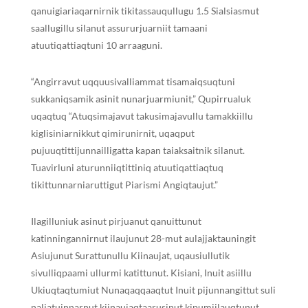
qanuigiariaqarnirnik tikitassauqullugu 1.5 Sialsiasmut
saallugillu silanut assururjuarniit tamaani
atuutiqattiaqtuni 10 arraaguni.
“Angirravut uqquusivalliammat tisamaiqsuqtuni
sukkaniqsamik asinit nunarjuarmiunit,” Qupirrualuk
uqaqtuq “Atuqsimajavut takusimajavullu tamakkiillu
kiglisiniarnikkut qimirunirnit, uqaqput
pujuuqtittijunnailligatta kapan taiaksaitnik silanut.
Tuavirluni aturunniiqtittiniq atuutiqattiaqtuq
tikittunnarniaruttigut Piarismi Angiqtaujut.”
Ilagilluniuk asinut pirjuanut qanuittunut
katinningannirnut ilaujunut 28-mut aulajjaktauningit
Asiujunut Surattunullu Kiinaujat, uqausiullutik
sivulliqpaami ullurmi katittunut. Kisiani, Inuit asiillu
Ukiuqtaqtumiut Nunaqaqqaaqtut Inuit pijunnangittut suli
naliatuinnarnut kiinaujaqtaarusinut kipumiilauqtunut