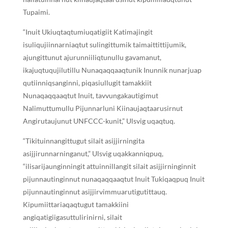
Tupaimi.
“Inuit Ukiuqtaqtumiuqatigiit Katimajingit
isuliqujiinnarniaqtut sulingittumik taimaittittijumik,
ajungittunut ajurunniiliqtunullu gavamanut,
ikajuqtuqujilutillu Nunaqaqqaaqtunik Inunnik nunarjuap
qutiinniqsanginni, piqasiullugit tamakkiit
Nunaqaqqaaqtut Inuit, tavvungakautigimut
Nalimuttumullu Pijunnarluni Kiinaujaqtaarusirnut
Angirutaujunut UNFCCC-kunit,” Ulsvig uqaqtuq.
“Tikituinnangittugut silait asijjirningita
asijjirunnarninganut,” Ulsvig uqakkanniqpuq,
“ilisarijaunginningit attuinnillangit silait asijjirninginnit
pijunnautinginnut nunaqaqqaaqtut Inuit Tukiqaqpuq Inuit
pijunnautinginnut asijjirvimmuarutigutittauq.
Kipumiittariaqaqtugut tamakkiini
angiqatigiigasuttulirinirni, silait