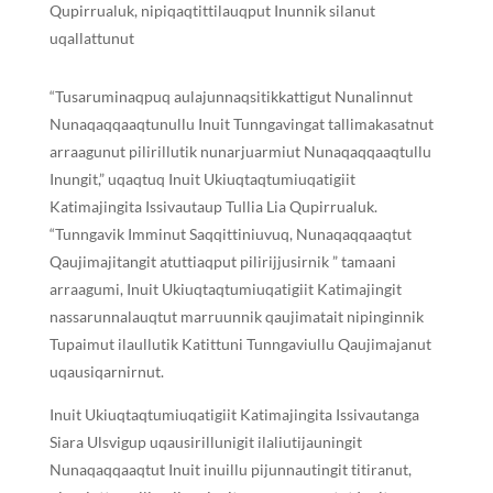
Qupirrualuk, nipiqaqtittilauqput Inunnik silanut
uqallattunut
“Tusaruminaqpuq aulajunnaqsitikkattigut Nunalinnut
Nunaqaqqaaqtunullu Inuit Tunngavingat tallimakasatnut
arraagunut pilirillutik nunarjuarmiut Nunaqaqqaaqtullu
Inungit,” uqaqtuq Inuit Ukiuqtaqtumiuqatigiit
Katimajingita Issivautaup Tullia Lia Qupirrualuk.
“Tunngavik Imminut Saqqittiniuvuq, Nunaqaqqaaqtut
Qaujimajitangit atuttiaqput pilirijjusirnik ” tamaani
arraagumi, Inuit Ukiuqtaqtumiuqatigiit Katimajingit
nassarunnalauqtut marruunnik qaujimatait nipinginnik
Tupaimut ilaullutik Katittuni Tunngaviullu Qaujimajanut
uqausiqarnirnut.
Inuit Ukiuqtaqtumiuqatigiit Katimajingita Issivautanga
Siara Ulsvigup uqausirillunigit ilaliutijauningit
Nunaqaqqaaqtut Inuit inuillu pijunnautingit titiranut,