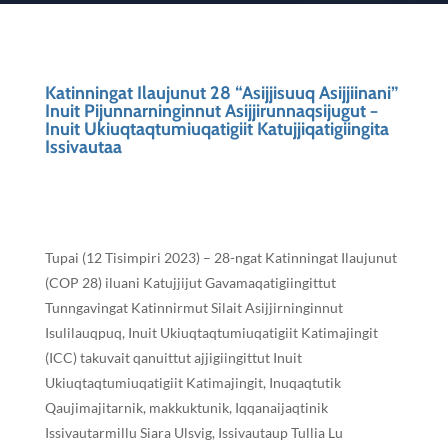
Katinningat Ilaujunut 28 “Asijjisuuq Asijjiinani”
Inuit Pijunnarninginnut Asijjirunnaqsijugut −
Inuit Ukiuqtaqtumiuqatigiit Katujjiqatigiingita
Issivautaa
Tupai (12 Tisimpiri 2023) – 28-ngat Katinningat Ilaujunut
(COP 28) iluani Katujjijut Gavamaqatigiingittut
Tunngavingat Katinnirmut Silait Asijjirninginnut
Isulilauqpuq, Inuit Ukiuqtaqtumiuqatigiit Katimajingit
(ICC) takuvait qanuittut ajjigiingittut Inuit
Ukiuqtaqtumiuqatigiit Katimajingit, Inuqaqtutik
Qaujimajitarnik, makkuktunik, Iqqanaijaqtinik
Issivautarmillu Siara Ulsvig, Issivautaup Tullia Lu