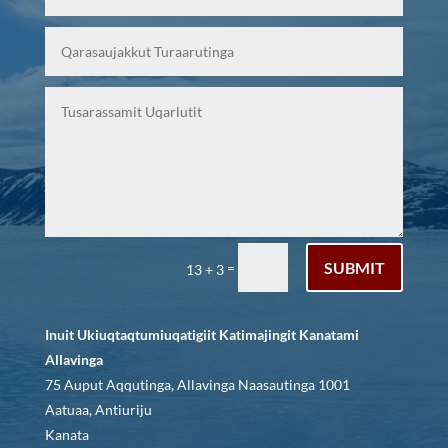
SUBMIT
=
13 + 3
Inuit Ukiuqtaqtumiuqatigiit Katimajingit Kanatami
Allavinga
75 Auput Aqqutinga, Allavinga Naasautinga 1001
Aatuaa, Antiuriju
Kanata