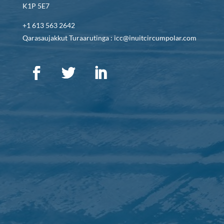
K1P 5E7
+1 613 563 2642
Qarasaujakkut Turaarutinga : icc@inuitcircumpolar.com