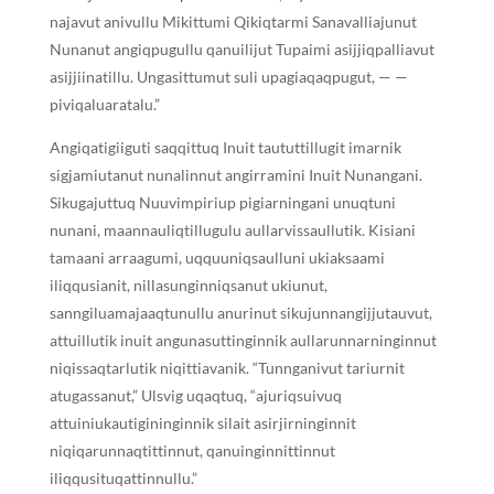
najavut anivullu Mikittumi Qikiqtarmi Sanavalliajunut
Nunanut angiqpugullu qanuilijut Tupaimi asijjiqpalliavut
asijjiinatillu. Ungasittumut suli upagiaqaqpugut, — —
piviqaluaratalu.”
Angiqatigiiguti saqqittuq Inuit taututtillugit imarnik
sigjamiutanut nunalinnut angirramini Inuit Nunangani.
Sikugajuttuq Nuuvimpiriup pigiarningani unuqtuni
nunani, maannauliqtillugulu aullarvissaullutik. Kisiani
tamaani arraagumi, uqquuniqsaulluni ukiaksaami
iliqqusianit, nillasunginniqsanut ukiunut,
sanngiluamajaaqtunullu anurinut sikujunnangijjutauvut,
attuillutik inuit angunasuttinginnik aullarunnarninginnut
niqissaqtarlutik niqittiavanik. “Tunnganivut tariurnit
atugassanut,” Ulsvig uqaqtuq, “ajuriqsuivuq
attuiniukautigininginnik silait asirjirninginnit
niqiqarunnaqtittinnut, qanuinginnittinnut
iliqqusituqattinnullu.”