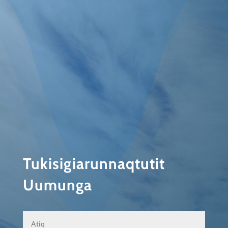
Tukisigiarunnaqtutit
Uumunga