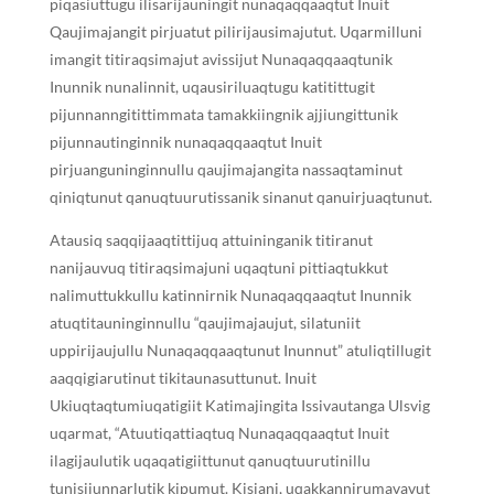
piqasiuttugu ilisarijauningit nunaqaqqaaqtut Inuit
Qaujimajangit pirjuatut pilirijausimajutut. Uqarmilluni
imangit titiraqsimajut avissijut Nunaqaqqaaqtunik
Inunnik nunalinnit, uqausiriluaqtugu katitittugit
pijunnanngitittimmata tamakkiingnik ajjiungittunik
pijunnautinginnik nunaqaqqaaqtut Inuit
pirjuanguninginnullu qaujimajangita nassaqtaminut
qiniqtunut qanuqtuurutissanik sinanut qanuirjuaqtunut.
Atausiq saqqijaaqtittijuq attuininganik titiranut
nanijauvuq titiraqsimajuni uqaqtuni pittiaqtukkut
nalimuttukkullu katinnirnik Nunaqaqqaaqtut Inunnik
atuqtitauninginnullu “qaujimajaujut, silatuniit
uppirijaujullu Nunaqaqqaaqtunut Inunnut” atuliqtillugit
aaqqigiarutinut tikitaunasuttunut. Inuit
Ukiuqtaqtumiuqatigiit Katimajingita Issivautanga Ulsvig
uqarmat, “Atuutiqattiaqtuq Nunaqaqqaaqtut Inuit
ilagijaulutik uqaqatigiittunut qanuqtuurutinillu
tunisijunnarlutik kipumut. Kisiani, uqakkannirumavavut