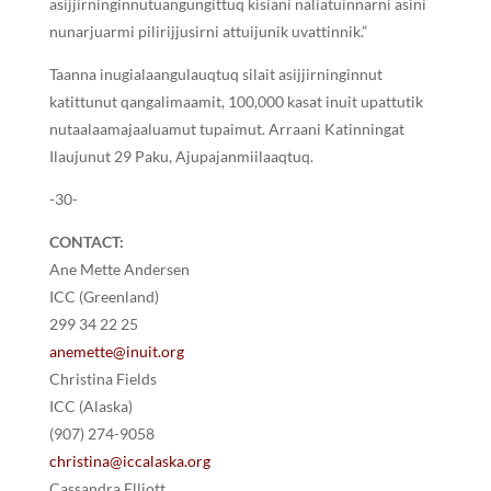
asijjirninginnutuangungittuq kisiani naliatuinnarni asini
nunarjuarmi pilirijjusirni attuijunik uvattinnik.”
Taanna inugialaangulauqtuq silait asijjirninginnut
katittunut qangalimaamit, 100,000 kasat inuit upattutik
nutaalaamajaaluamut tupaimut. Arraani Katinningat
Ilaujunut 29 Paku, Ajupajanmiilaaqtuq.
-30-
CONTACT:
Ane Mette Andersen
ICC (Greenland)
299 34 22 25
anemette@inuit.org
Christina Fields
ICC (Alaska)
(907) 274-9058
christina@iccalaska.org
Cassandra Elliott