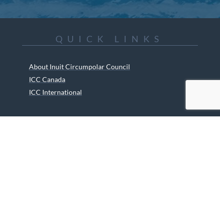
QUICK LINKS
About Inuit Circumpolar Council
ICC Canada
ICC International
ICC Activities
Media and Reports
ICC Kids
Partners
Archives
Careers