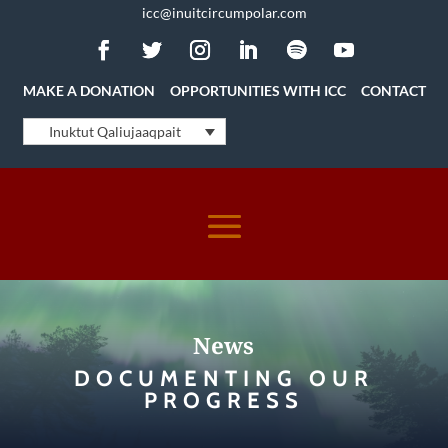
icc@inuitcircumpolar.com
MAKE A DONATION
OPPORTUNITIES WITH ICC
CONTACT
Inuktut Qaliujaaqpait
News
DOCUMENTING OUR
PROGRESS