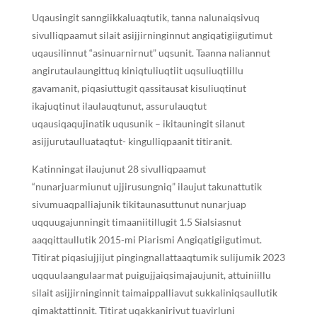
Uqausingit sanngiikkaluaqtutik, tanna nalunaiqsivuq
sivulliqpaamut silait asijjirninginnut angiqatigiigutimut
uqausilinnut “asinuarnirnut” uqsunit. Taanna naliannut
angirutaulaungittuq kiniqtuliuqtiit uqsuliuqtiillu
gavamanit, piqasiuttugit qassitausat kisuliuqtinut
ikajuqtinut ilaulauqtunut, assurulauqtut
uqausiqaqujinatik uqusunik – ikitauningit silanut
asijjurutaulluataqtut- kingulliqpaanit titiranit.
Katinningat ilaujunut 28 sivulliqpaamut
“nunarjuarmiunut ujjirusungniq” ilaujut takunattutik
sivumuaqpalliajunik tikitaunasuttunut nunarjuap
uqquugajunningit timaaniitillugit 1.5 Sialsiasnut
aaqqittaullutik 2015-mi Piarismi Angiqatigiigutimut.
Titirat piqasiujjijut pingingnallattaaqtumik sulijumik 2023
uqquulaangulaarmat puigujjaiqsimajaujunit, attuiniillu
silait asijjirninginnit taimaippalliavut sukkaliniqsaullutik
qimaktattinnit. Titirat uqakkanirivut tuavirluni