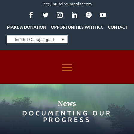
icc@inuitcircumpolar.com
MAKE A DONATION
OPPORTUNITIES WITH ICC
CONTACT
Inuktut Qaliujaaqpait
News
DOCUMENTING OUR
PROGRESS