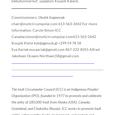
kikkutuinnarnut”, uqaqtuni Kuupik Kalaist.
Commissioners: Okalik Eegeesiak
chair@inuitcircumpolar.com 613-563-2642 For more
information: Carole Simon ICC
Canadacsimon@inuitcircumpolar.com613-563-2642
Kuupik Kleist kvk@ggnuuk.gl +299 54 78 58
Eva Aariak eva.aariak@gmail.com 867-222-8355 Alfred
Jakobsen Oceans Northaerj58@gmail.com
The Inuit Circumpolar Council (ICC) is an Indigenous Peoples’
Organization (IPO), founded in 1977 to promote and celebrate
the unity of 180,000 Inuit from Alaska (USA), Canada,
Greenland, and Chukotka (Russia). ICC works to promote Inuit
rights, safeguard the Arctic environment, and protect and