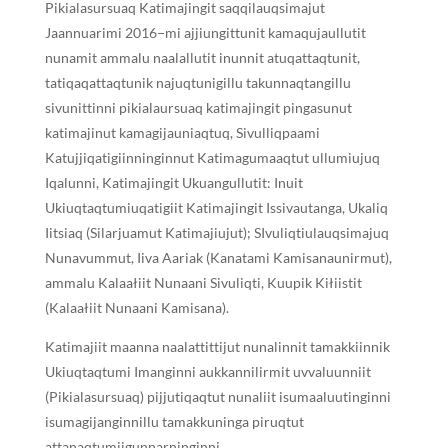
Pikialasursuaq Katimajingit saqqilauqsimajut
Jaannuarimi 2016−mi ajjiungittunit kamaqujaullutit
nunamit ammalu naalallutit inunnit atuqattaqtunit,
tatiqaqattaqtunik najuqtunigillu takunnaqtangillu
sivunittinni pikialaursuaq katimajingit pingasunut
katimajinut kamagijauniaqtuq, Sivulliqpaami
Katujjiqatigiinninginnut Katimagumaaqtut ullumiujuq
Iqalunni, Katimajingit Ukuangullutit: Inuit
Ukiuqtaqtumiuqatigiit Katimajingit Issivautanga, Ukaliq
Iitsiaq (Silarjuamut Katimajiujut); SIvuliqtiulauqsimajuq
Nunavummut, Iiva Aariak (Kanatami Kamisanaunirmut),
ammalu Kalaałiit Nunaani Sivuliqti, Kuupik Kiłiistit
(Kalaałiit Nunaani Kamisana).
Katimajiit maanna naalattittijut nunalinnit tamakkiinnik
Ukiuqtaqtumi Imanginni aukkannilirmit uvvaluunniit
(Pikialasursuaq) pijjutiqaqtut nunaliit isumaaluutinginni
isumagijanginnillu tamakkuninga piruqtut
attanaqtumiigunnarninginni.