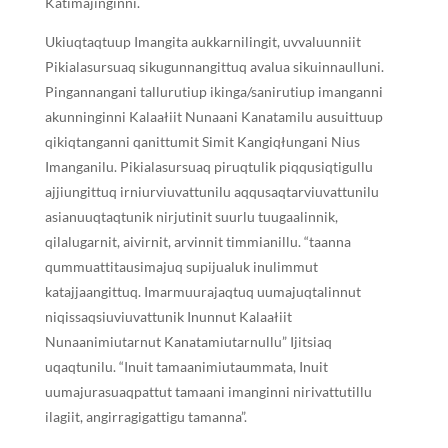
Katimajinginni.
Ukiuqtaqtuup Imangita aukkarnilingit, uvvaluunniit
Pikialasursuaq sikugunnangittuq avalua sikuinnaulluni.
Pingannangani tallurutiup ikinga/sanirutiup imanganni
akunninginni Kalaałiit Nunaani Kanatamilu ausuittuup
qikiqtanganni qanittumit Simit Kangiqłungani Nius
Imanganilu. Pikialasursuaq piruqtulik piqqusiqtigullu
ajjiungittuq irniurviuvattunilu aqqusaqtarviuvattunilu
asianuuqtaqtunik nirjutinit suurlu tuugaalinnik,
qilalugarnit, aivirnit, arvinnit timmianillu. “taanna
qummuattitausimajuq supijualuk inulimmut
katajjaangittuq. Imarmuurajaqtuq uumajuqtalinnut
niqissaqsiuviuvattunik Inunnut Kalaałiit
Nunaanimiutarnut Kanatamiutarnullu” Ijitsiaq
uqaqtunilu. “Inuit tamaanimiutaummata, Inuit
uumajurasuaqpattut tamaani imanginni nirivattutillu
ilagiit, angirragigattigu tamanna”.