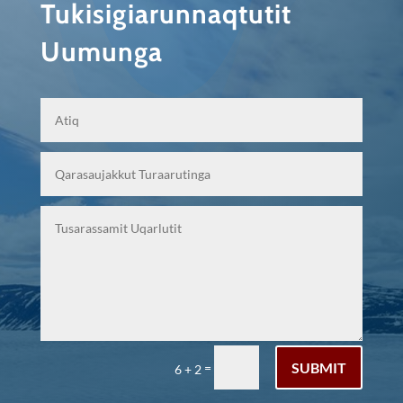
Tukisigiarunnaqtutit
Uumunga
SUBMIT
=
6 + 2