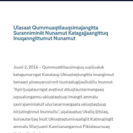
Ulasaat Qummuaqtilauqsimajangitta
Suranniminiit Nunamut Katagajjaangittuq
Inuqanngittumut Nunamut
Juuni 2, 2016 – Qummuattitausimajuq supijualuk
katagumarngat Kanataup Ukiuqtaqtungitta imanginnut
tamaani pinasuarusirmit isumaalugijaullutillu Inunnut
“Apirijuqalaurngat avativut attuqtauniarmangaaq
uqsualungannu ukiuqtaqtuup imangit ammalu
savirajaminialuit ulurianarmangaata ukiuqtaqtuup
nirjutinginnut Inunnullu”, uqalauqtuq Ukaliq Ijitsiaq,
Issivautarijaq Inuit Ukiuqtaqtumiuqatigiit Katimajingit
ammalu Silarjuami Kamisanangannut Pikialasursuaq