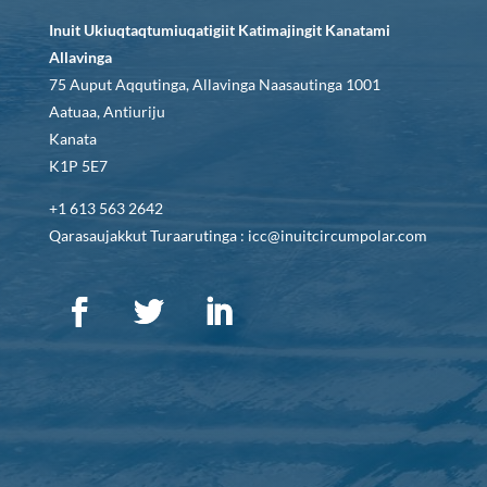
Inuit Ukiuqtaqtumiuqatigiit Katimajingit Kanatami
Allavinga
75 Auput Aqqutinga, Allavinga Naasautinga 1001
Aatuaa, Antiuriju
Kanata
K1P 5E7
+1 613 563 2642
Qarasaujakkut Turaarutinga : icc@inuitcircumpolar.com