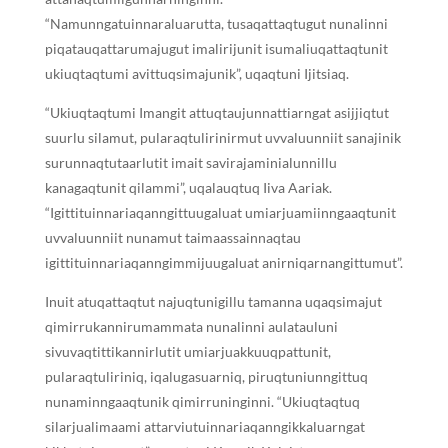
“Namunngatuinnaraluarutta, tusaqattaqtugut nunalinni
piqatauqattarumajugut imalirijunit isumaliuqattaqtunit
ukiuqtaqtumi avittuqsimajunik”, uqaqtuni Ijitsiaq.
“Ukiuqtaqtumi Imangit attuqtaujunnattiarngat asijjiqtut
suurlu silamut, pularaqtulirinirmut uvvaluunniit sanajinik
surunnaqtutaarlutit imait savirajaminialunnillu
kanagaqtunit qilammi”, uqalauqtuq Iiva Aariak.
“Igittituinnariaqanngittuugaluat umiarjuamiinngaaqtunit
uvvaluunniit nunamut taimaassainnaqtau
igittituinnariaqanngimmijuugaluat anirniqarnangittumut”.
Inuit atuqattaqtut najuqtunigillu tamanna uqaqsimajut
qimirrukannirumammata nunalinni aulatauluni
sivuvaqtittikannirlutit umiarjuakkuuqpattunit,
pularaqtuliriniq, iqalugasuarniq, piruqtuniunngittuq
nunaminngaaqtunik qimirruninginni. “Ukiuqtaqtuq
silarjualimaami attarviutuinnariaqanngikkaluarngat