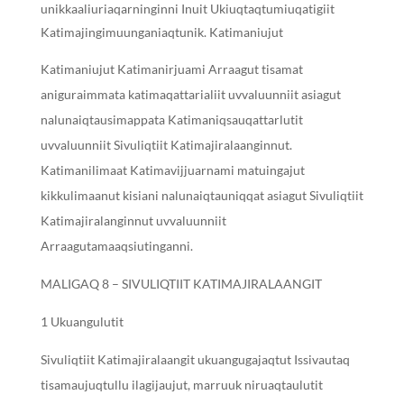
unikkaaliuriaqarninginni Inuit Ukiuqtaqtumiuqatigiit
Katimajingimuunganiaqtunik. Katimaniujut
Katimaniujut Katimanirjuami Arraagut tisamat
aniguraimmata katimaqattarialiit uvvaluunniit asiagut
nalunaiqtausimappata Katimaniqsauqattarlutit
uvvaluunniit Sivuliqtiit Katimajiralaanginnut.
Katimanilimaat Katimavijjuarnami matuingajut
kikkulimaanut kisiani nalunaiqtauniqqat asiagut Sivuliqtiit
Katimajiralanginnut uvvaluunniit
Arraagutamaaqsiutinganni.
MALIGAQ 8 – SIVULIQTIIT KATIMAJIRALAANGIT
1 Ukuangulutit
Sivuliqtiit Katimajiralaangit ukuangugajaqtut Issivautaq
tisamaujuqtullu ilagijaujut, marruuk niruaqtaulutit