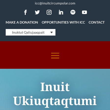
icc@inuitcircumpolar.com
MAKE A DONATION
OPPORTUNITIES WITH ICC
CONTACT
Inuktut Qaliujaaqpait
Inuit
Ukiuqtaqtumi