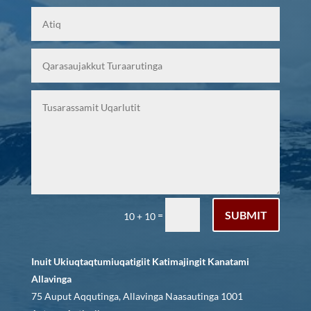
SUBMIT
=
10 + 10
Inuit Ukiuqtaqtumiuqatigiit Katimajingit Kanatami
Allavinga
75 Auput Aqqutinga, Allavinga Naasautinga 1001