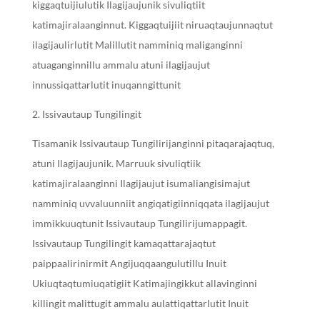
kiggaqtuijiulutik Ilagijaujunik sivuliqtiit
katimajiralaanginnut. Kiggaqtuijiit niruaqtaujunnaqtut
ilagijaulirlutit Malillutit namminiq maliganginni
atuaganginnillu ammalu atuni ilagijaujut
innussiqattarlutit inuqanngittunit
Issivautaup Tungilingit
Tisamanik Issivautaup Tungilirijanginni pitaqarajaqtuq,
atuni Ilagijaujunik. Marruuk sivuliqtiik
katimajiralaanginni Ilagijaujut isumaliangisimajut
namminiq uvvaluunniit angiqatigiinniqqata ilagijaujut
immikkuuqtunit Issivautaup Tungilirijumappagit.
Issivautaup Tungilingit kamaqattarajaqtut
paippaalirinirmit Angijuqqaangulutillu Inuit
Ukiuqtaqtumiuqatigiit Katimajingikkut allavinginni
killingit malittugit ammalu aulattiqattarlutit Inuit