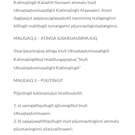
Katimajingit Kalaałiit Nunaani ammalu Inuit
Ukiuqtaqtumiuqatigiit Katimajingit Alaasaami. Atuni
ilagijaujut aaqqissuigiaqaqtutit namminiq maliganginni
killingit malittugit nunanganni pijunnautiginiaqtanginni.
MALIGAQ 2 – ATINGA ILISARIJAUSIMAJUQ
ilisarijausimajuq atinga Inuit Ukiuqtaqtumiuqatigiit
Katimajingikkut imaittuugajaqtuq “Inuit
Ukiuqtaqtumiuqatigiit Katimajingit”
MALIGAQ 3 – PIJUTINGIT
Pijjutingit katimaniujut imaittuulutit:
a) sanngattiqullugit ajjiunngittut Inuit
Ukiuqtaqtulimaami;
b) saqqijaaqtittiqullugit inuit pijunnautinginni ammalu
pijumaninginni silarjualimaami;