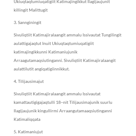
Ukiuqtaqtumiuqatigiit Katimajingikkut Ilagijaujunit
killingit Malittugit
Sannginingit
Sivuliqtiit Katimajiralaangit ammalu Issivautat Tungilingit
aulattigajaqtut Inuit Ukiuqtaqtumiuqatigiit
katimajingikkunni Katimaniujunik
Arraagutamaqsiutinganni. Sivuliqtiit Katimajiralaangit
aulattilutit angiqatigiinnikkut.
Tilijausimajut
Sivuliqtiit Katimajiralaangit ammalu Issivautat
kamattautigigajaqtulli 18−nit Tilijausimajunik suurlu
Ilagijaujunik kingullirmi Arraangutamaaqsiutinganni
Katimaliqqata
Katimaniujut