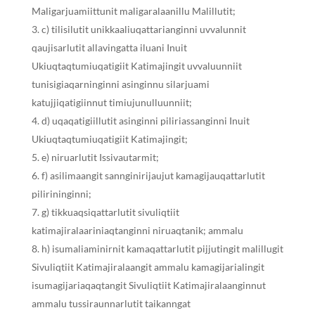
Maligarjuamiittunit maligaralaanillu Malillutit;
c) tilisilutit unikkaaliuqattarianginni uvvalunnit
qaujisarlutit allavingatta iluani Inuit
Ukiuqtaqtumiuqatigiit Katimajingit uvvaluunniit
tunisigiaqarninginni asinginnu silarjuami
katujjiqatigiinnut timiujunulluunniit;
d) uqaqatigiillutit asinginni piliriassanginni Inuit
Ukiuqtaqtumiuqatigiit Katimajingit;
e) niruarlutit Issivautarmit;
f) asilimaangit sannginirijaujut kamagijauqattarlutit
pilirininginni;
g) tikkuaqsiqattarlutit sivuliqtiit
katimajiralaariniaqtanginni niruaqtanik; ammalu
h) isumaliaminirnit kamaqattarlutit pijjutingit malillugit
Sivuliqtiit Katimajiralaangit ammalu kamagijarialingit
isumagijariaqaqtangit Sivuliqtiit Katimajiralaanginnut
ammalu tussiraunnarlutit taikanngat