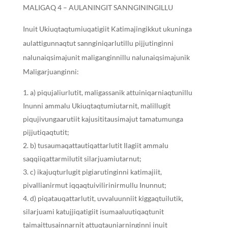
MALIGAQ 4 – AULANINGIT SANNGININGILLU
Inuit Ukiuqtaqtumiuqatigiit Katimajingikkut ukuninga
aulattigunnaqtut sannginiqarlutillu pijjutinginni
nalunaiqsimajunit maliganginnillu nalunaiqsimajunik
Maligarjuanginni:
a) piqujaliurlutit, maligassanik attuiniqarniaqtunillu
Inunni ammalu Ukiuqtaqtumiutarnit, malillugit
piqujivungaarutiit kajusititausimajut tamatumunga
pijjutiqaqtutit;
b) tusaumaqattautiqattarlutit Ilagiit ammalu
saqqiiqattarmilutit silarjuamiutarnut;
c) ikajuqturlugit pigiarutinginni katimajiit,
pivallianirmut iqqaqtuivilirinirmullu Inunnut;
d) piqatauqattarlutit, uvvaluunniit kiggaqtuilutik,
silarjuami katujjiqatigiit isumaaluutiqaqtunit
taimaittusainnarnit attuqtauniarninginni inuit