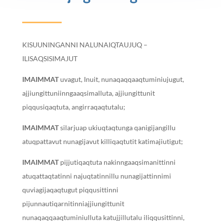
KISUUNINGANNI NALUNAIQTAUJUQ –
ILISAQSISIMAJUT
IMAIMMAT
uvagut, Inuit, nunaqaqqaaqtuminiujugut,
ajjiungittuniinngaaqsimalluta, ajjiungittunit
piqqusiqaqtuta, angirraqaqtutalu;
I
MAIMMAT
silarjuap ukiuqtaqtunga qanigijangillu
atuqpattavut nunagijavut killiqaqtutit katimajiutigut;
IMAIMMAT
pijjutiqaqtuta nakinngaaqsimanittinni
atuqattaqtatinni najuqtatinnillu nunagijattinnimi
quviagijaqaqtugut piqqusittinni
pijunnautiqarnitinniajjiungittunit
nunaqaqqaaqtuminiulluta katujjillutalu iliqqusittinni,