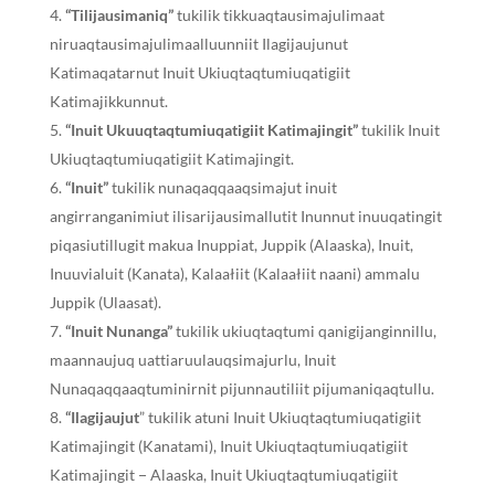
“Tilijausimaniq”
tukilik tikkuaqtausimajulimaat
niruaqtausimajulimaalluunniit Ilagijaujunut
Katimaqatarnut Inuit Ukiuqtaqtumiuqatigiit
Katimajikkunnut.
“Inuit Ukuuqtaqtumiuqatigiit Katimajingit”
tukilik Inuit
Ukiuqtaqtumiuqatigiit Katimajingit.
“Inuit”
tukilik nunaqaqqaaqsimajut inuit
angirranganimiut ilisarijausimallutit Inunnut inuuqatingit
piqasiutillugit makua Inuppiat, Juppik (Alaaska), Inuit,
Inuuvialuit (Kanata), Kalaałiit (Kalaałiit naani) ammalu
Juppik (Ulaasat).
“Inuit Nunanga”
tukilik ukiuqtaqtumi qanigijanginnillu,
maannaujuq uattiaruulauqsimajurlu, Inuit
Nunaqaqqaaqtuminirnit pijunnautiliit pijumaniqaqtullu.
“Ilagijaujut
” tukilik atuni Inuit Ukiuqtaqtumiuqatigiit
Katimajingit (Kanatami), Inuit Ukiuqtaqtumiuqatigiit
Katimajingit − Alaaska, Inuit Ukiuqtaqtumiuqatigiit