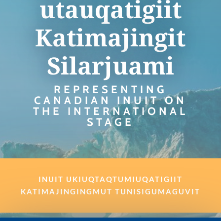
utauqatigiit
Katimajingit
Silarjuami
REPRESENTING
CANADIAN INUIT ON
THE INTERNATIONAL
STAGE
INUIT UKIUQTAQTUMIUQATIGIIT
KATIMAJINGINGMUT TUNISIGUMAGUVIT