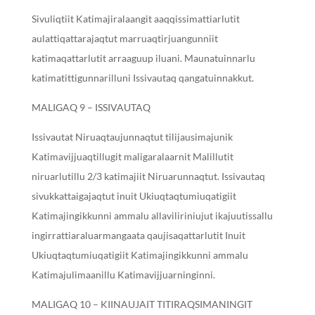
Sivuliqtiit Katimajiralaangit aaqqissimattiarlutit
aulattiqattarajaqtut marruaqtirjuangunniit
katimaqattarlutit arraaguup iluani. Maunatuinnarlu
katimatittigunnarilluni Issivautaq qangatuinnakkut.
MALIGAQ 9 – ISSIVAUTAQ
Issivautat Niruaqtaujunnaqtut tilijausimajunik
Katimavijjuaqtillugit maligaralaarnit Malillutit
niruarlutillu 2/3 katimajiit Niruarunnaqtut. Issivautaq
sivukkattaigajaqtut inuit Ukiuqtaqtumiuqatigiit
Katimajingikkunni ammalu allaviliriniujut ikajuutissallu
ingirrattiaraluarmangaata qaujisaqattarlutit Inuit
Ukiuqtaqtumiuqatigiit Katimajingikkunni ammalu
Katimajulimaanillu Katimavijjuarninginni.
MALIGAQ 10 – KIINAUJAIT TITIRAQSIMANINGIT