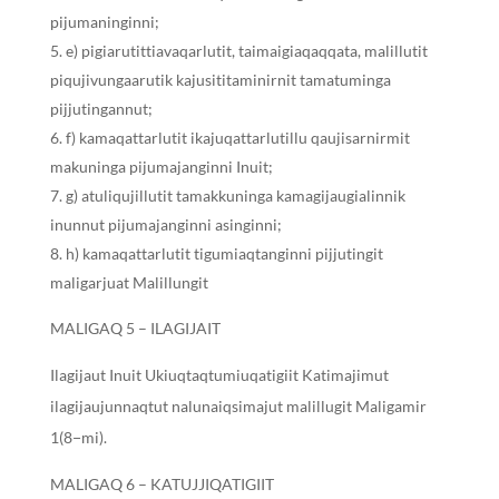
pijumaninginni;
e) pigiarutittiavaqarlutit, taimaigiaqaqqata, malillutit
piqujivungaarutik kajusititaminirnit tamatuminga
pijjutingannut;
f) kamaqattarlutit ikajuqattarlutillu qaujisarnirmit
makuninga pijumajanginni Inuit;
g) atuliqujillutit tamakkuninga kamagijaugialinnik
inunnut pijumajanginni asinginni;
h) kamaqattarlutit tigumiaqtanginni pijjutingit
maligarjuat Malillungit
MALIGAQ 5 – ILAGIJAIT
Ilagijaut Inuit Ukiuqtaqtumiuqatigiit Katimajimut
ilagijaujunnaqtut nalunaiqsimajut malillugit Maligamir
1(8−mi).
MALIGAQ 6 – KATUJJIQATIGIIT