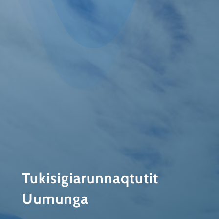
Tukisigiarunnaqtutit
Uumunga