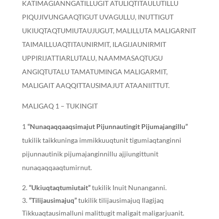
KATIMAGIANNGATILLUGIT ATULIQTITAULUTILLU
PIQUJIVUNGAAQTIGUT UVAGULLU, INUTTIGUT
UKIUQTAQTUMIUTAUJUGUT, MALILLUTA MALIGARNIT
TAIMAILLUAQTITAUNIRMIT, ILAGIJAUNIRMIT
UPPIRIJATTIARLUTALU, NAAMMASAQTUGU
ANGIQTUTALU TAMATUMINGA MALIGARMIT,
MALIGAIT AAQQITTAUSIMAJUT ATAANIITTUT.
MALIGAQ 1 – TUKINGIT
1
“Nunaqaqqaaqsimajut Pijunnautingit Pijumajangillu”
tukilik taikkuninga immikkuuqtunit tigumiaqtanginni
pijunnautinik pijumajanginnillu ajjiungittunit
nunaqaqqaaqtumirnut.
“Ukiuqtaqtumiutait”
tukilik Inuit Nunanganni.
“Tilijausimajuq”
tukilik tilijausimajuq Ilagijaq
Tikkuaqtausimalluni malittugit maligait maligarjuanit.