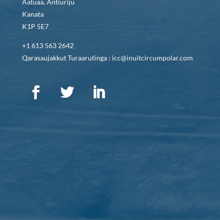
Aatuaa, Antiuriju
Kanata
K1P 5E7
+1 613 563 2642
Qarasaujakkut Turaarutinga : icc@inuitcircumpolar.com