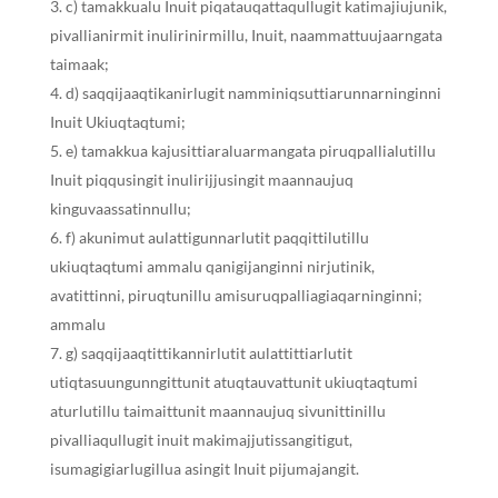
c) tamakkualu Inuit piqatauqattaqullugit katimajiujunik,
pivallianirmit inulirinirmillu, Inuit, naammattuujaarngata
taimaak;
d) saqqijaaqtikanirlugit namminiqsuttiarunnarninginni
Inuit Ukiuqtaqtumi;
e) tamakkua kajusittiaraluarmangata piruqpallialutillu
Inuit piqqusingit inulirijjusingit maannaujuq
kinguvaassatinnullu;
f) akunimut aulattigunnarlutit paqqittilutillu
ukiuqtaqtumi ammalu qanigijanginni nirjutinik,
avatittinni, piruqtunillu amisuruqpalliagiaqarninginni;
ammalu
g) saqqijaaqtittikannirlutit aulattittiarlutit
utiqtasuungunngittunit atuqtauvattunit ukiuqtaqtumi
aturlutillu taimaittunit maannaujuq sivunittinillu
pivalliaqullugit inuit makimajjutissangitigut,
isumagigiarlugillua asingit Inuit pijumajangit.