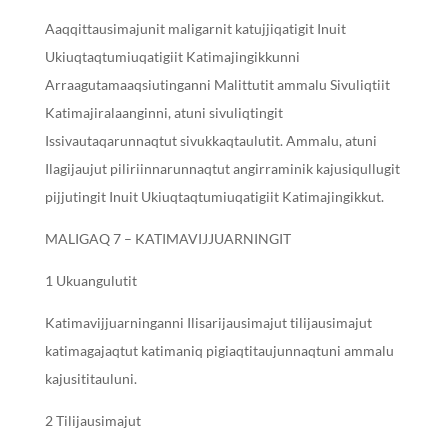
Aaqqittausimajunit maligarnit katujjiqatigit Inuit
Ukiuqtaqtumiuqatigiit Katimajingikkunni
Arraagutamaaqsiutinganni Malittutit ammalu Sivuliqtiit
Katimajiralaanginni, atuni sivuliqtingit
Issivautaqarunnaqtut sivukkaqtaulutit. Ammalu, atuni
Ilagijaujut piliriinnarunnaqtut angirraminik kajusiqullugit
pijjutingit Inuit Ukiuqtaqtumiuqatigiit Katimajingikkut.
MALIGAQ 7 – KATIMAVIJJUARNINGIT
1 Ukuangulutit
Katimavijjuarninganni Ilisarijausimajut tilijausimajut
katimagajaqtut katimaniq pigiaqtitaujunnaqtuni ammalu
kajusititauluni.
2 Tilijausimajut