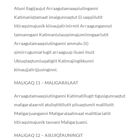
Atuni Ilagijaujut Arraagutamaaqsiutinganni
Katimaniqtamaat imaigunnaqtut (i) saqqiilutit
titiraqsimajunik kiinaujalirinirmit Arraagungannut
taimanngani Katimaniulauqsimajumiinngaarlutit
Arraagutamaaqsiutinganni ammalu (ii)
qimirrugunnarlugit arraaguup iluani Inuit
Ukiuqtaqtumiuqatigiit Katimajingikkunni
kiinaujjalirijjusinginni.
MALIGAQ 11 – MALIGARALAAT
Arraagutamaaqsiutinganni Katimatillugit tigusigunnaqtut
maligaralaarnit atuliqtittilutit piluaqtumit malillutit
Maligarjuanganni Maligaralaalimaat malittiarialiit
titiraqsimajunik tavvani Maligarjuami.
MALIGAQ 12 – ASIJJIQTAUNINGIT