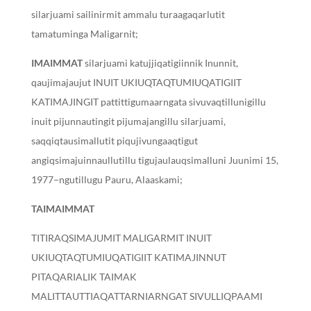
silarjuami sailinirmit ammalu turaagaqarlutit
tamatuminga Maligarnit;
I
MAIMMAT
silarjuami katujjiqatigiinnik Inunnit,
qaujimajaujut INUIT UKIUQTAQTUMIUQATIGIIT
KATIMAJINGIT pattittigumaarngata sivuvaqtillunigillu
inuit pijunnautingit pijumajangillu silarjuami,
saqqiqtausimallutit piqujivungaaqtigut
angiqsimajuinnaullutillu tigujaulauqsimalluni Juunimi 15,
1977−ngutillugu Pauru, Alaaskami;
TAIMAIMMAT
TITIRAQSIMAJUMIT MALIGARMIT INUIT
UKIUQTAQTUMIUQATIGIIT KATIMAJINNUT
PITAQARIALIK TAIMAK
MALITTAUTTIAQATTARNIARNGAT SIVULLIQPAAMI