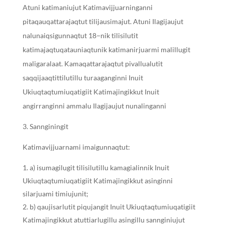
Atuni katimaniujut Katimavijjuarninganni
pitaqauqattarajaqtut tilijausimajut. Atuni Ilagijaujut
nalunaiqsigunnaqtut 18−nik tilisilutit
katimajaqtuqatauniaqtunik katimanirjuarmi malillugit
maligaralaat. Kamaqattarajaqtut pivallualutit
saqqijaaqtittilutillu turaaganginni Inuit
Ukiuqtaqtumiuqatigiit Katimajingikkut Inuit
angirranginni ammalu Ilagijaujut nunalinganni
Sannginingit
Katimavijjuarnami imaigunnaqtut:
a) isumagilugit tilisilutillu kamagialinnik Inuit
Ukiuqtaqtumiuqatigiit Katimajingikkut asinginni
silarjuami timiujunit;
b) qaujisarlutit piqujangit Inuit Ukiuqtaqtumiuqatigiit
Katimajingikkut atuttiarlugillu asingillu sannginiujut