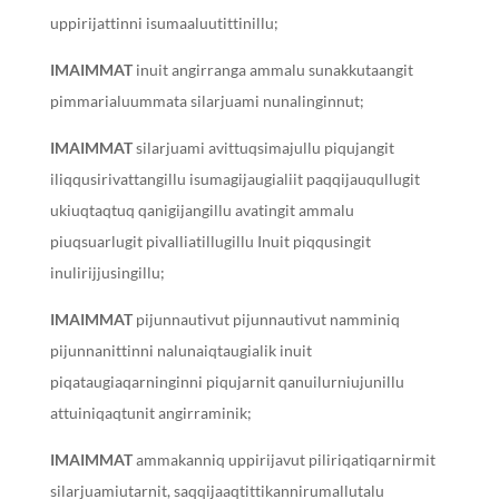
uppirijattinni isumaaluutittinillu;
IMAIMMAT
inuit angirranga ammalu sunakkutaangit
pimmarialuummata silarjuami nunalinginnut;
IMAIMMAT
silarjuami avittuqsimajullu piqujangit
iliqqusirivattangillu isumagijaugialiit paqqijauqullugit
ukiuqtaqtuq qanigijangillu avatingit ammalu
piuqsuarlugit pivalliatillugillu Inuit piqqusingit
inulirijjusingillu;
IMAIMMAT
pijunnautivut pijunnautivut namminiq
pijunnanittinni nalunaiqtaugialik inuit
piqataugiaqarninginni piqujarnit qanuilurniujunillu
attuiniqaqtunit angirraminik;
I
MAIMMAT
ammakanniq uppirijavut piliriqatiqarnirmit
silarjuamiutarnit, saqqijaaqtittikannirumallutalu