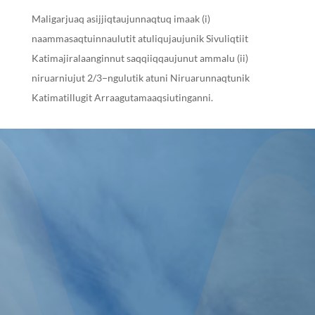
Maligarjuaq asijjiqtaujunnaqtuq imaak (i)
naammasaqtuinnaulutit atuliqujaujunik Sivuliqtiit
Katimajiralaanginnut saqqiiqqaujunut ammalu (ii)
niruarniujut 2/3−ngulutik atuni Niruarunnaqtunik
Katimatillugit Arraagutamaaqsiutinganni.