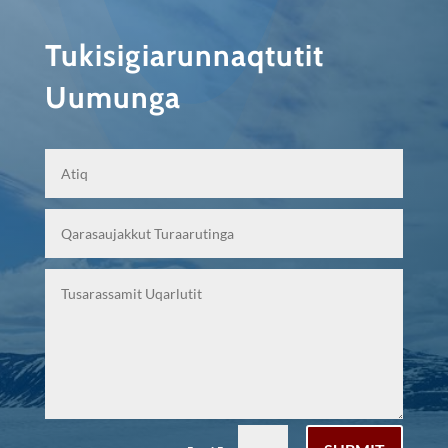
Tukisigiarunnaqtutit
Uumunga