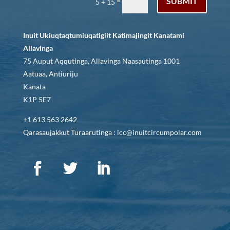
SUBMIT
=
5 + 15
Inuit Ukiuqtaqtumiuqatigiit Katimajingit Kanatami
Allavinga
75 Auput Aqqutinga, Allavinga Naasautinga 1001
Aatuaa, Antiuriju
Kanata
K1P 5E7
+1 613 563 2642
Qarasaujakkut Turaarutinga : icc@inuitcircumpolar.com