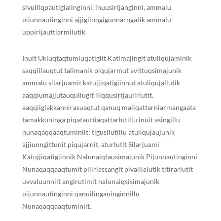
sivulliqpautigialinginni, inuusirijanginni, ammalu
pijunnautinginni ajjigiinngigunnarngatik ammalu
uppirijauttiarmilutik.
Inuit Ukiuqtaqtumiuqatigiit Katimajingit atuliqujaminik
saqqiilauqtut talimanik piqujarmut avittuqsimajunik
ammalu silarjuamit katujjiqatigiinnut atuliqujallutik
aaqqiumajjutauqullugit iliqqusirijaulirlutit.
aaqqiigiakkannirasuaqtut qanuq maliqattarniarmangaata
tamakkuninga piqatauttiaqattarlutillu inuit asingillu
nunaqaqqaaqtuminiit; tigusilutillu atuliqujaujunik
ajjiunngittunit piqujarnit, aturlutit Silarjuami
Katujjiqatigiinnik Nalunaiqtausimajunik Pijunnautinginni
Nunaqaqqaaqtumit piliriassangit pivallialutik titirarlutit
uvvaluunniit angirutimit nalunaiqsisimajunik
pijunnautinginni qanuilinganinginnillu
Nunaqaqqaaqtuminiit.