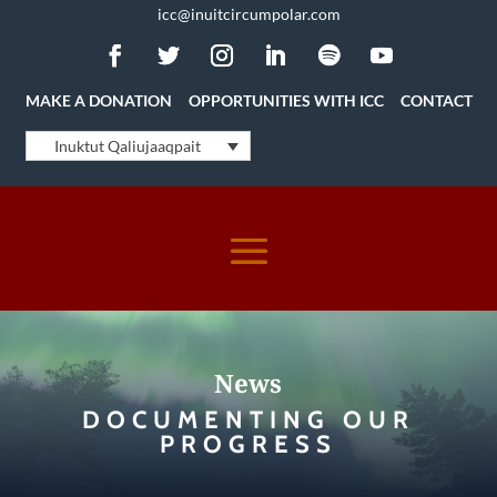
icc@inuitcircumpolar.com
MAKE A DONATION
OPPORTUNITIES WITH ICC
CONTACT
Inuktut Qaliujaaqpait
News
DOCUMENTING OUR
PROGRESS