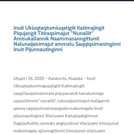
Inuit Ukiuqtaqtumiuqatigiit Katimajingit
Piqujangit Titiraqsimajut “Nunaliit”
Amisukallannik Naammasanngittunit
Nalunaijaisimajut ammalu Saqqiqsimaninginni
Inuit Pijunnautinginni
Utupiri 26, 2020 – Aankurits, Alaaska – Inuit
Ukiuqtaqtumiinguqatigiit Katimajingit
saqqiilauqsimammata piqujassanik tamatuminga
uqausilimmit “nunaliit”, nalunaijaisimajut maligarnit
qanuq saqqiqsimammangaata makuningalu Inuit
pijunnautinginni Silarjuami Katujjiqatigiinnut
ilagijaullutillu ammalu angijuutinut silarjuami timiujunut
makuningalu ajjiunngittunit timiujunut silarjuami