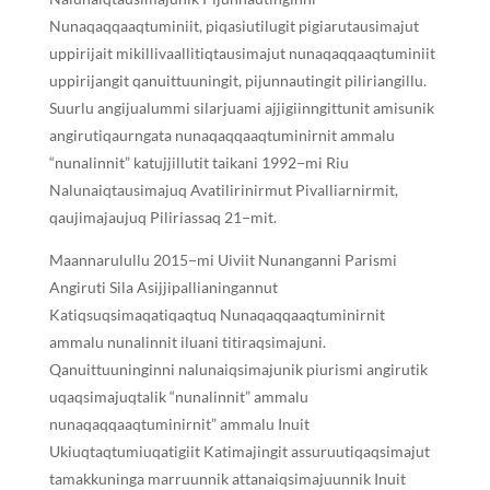
Nunaqaqqaaqtuminiit, piqasiutilugit pigiarutausimajut
uppirijait mikillivaallitiqtausimajut nunaqaqqaaqtuminiit
uppirijangit qanuittuuningit, pijunnautingit piliriangillu.
Suurlu angijualummi silarjuami ajjigiinngittunit amisunik
angirutiqaurngata nunaqaqqaaqtuminirnit ammalu
“nunalinnit” katujjillutit taikani 1992−mi Riu
Nalunaiqtausimajuq Avatilirinirmut Pivalliarnirmit,
qaujimajaujuq Piliriassaq 21−mit.
Maannarulullu 2015−mi Uiviit Nunanganni Parismi
Angiruti Sila Asijjipallianingannut
Katiqsuqsimaqatiqaqtuq Nunaqaqqaaqtuminirnit
ammalu nunalinnit iluani titiraqsimajuni.
Qanuittuuninginni nalunaiqsimajunik piurismi angirutik
uqaqsimajuqtalik “nunalinnit” ammalu
nunaqaqqaaqtuminirnit” ammalu Inuit
Ukiuqtaqtumiuqatigiit Katimajingit assuruutiqaqsimajut
tamakkuninga marruunnik attanaiqsimajuunnik Inuit