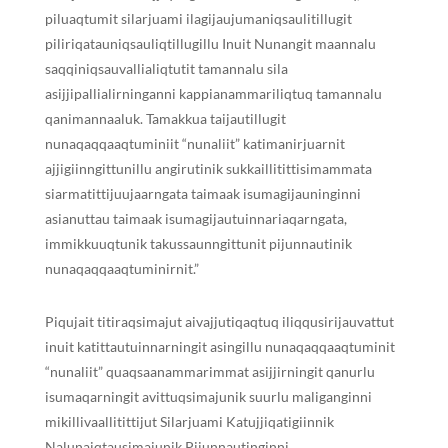
piluaqtumit silarjuami ilagijaujumaniqsaulitillugit
piliriqatauniqsauliqtillugillu Inuit Nunangit maannalu
saqqiniqsauvallialiqtutit tamannalu sila
asijjipallialirninganni kappianammariliqtuq tamannalu
qanimannaaluk. Tamakkua taijautillugit
nunaqaqqaaqtuminiit “nunaliit” katimanirjuarnit
ajjigiinngittunillu angirutinik sukkaillitittisimammata
siarmatittijuujaarngata taimaak isumagijauninginni
asianuttau taimaak isumagijautuinnariaqarngata,
immikkuuqtunik takussaunngittunit pijunnautinik
nunaqaqqaaqtuminirnit.”
Piqujait titiraqsimajut aivajjutiqaqtuq iliqqusirijauvattut
inuit katittautuinnarningit asingillu nunaqaqqaaqtuminit
“nunaliit” quaqsaanammarimmat asijjirningit qanurlu
isumaqarningit avittuqsimajunik suurlu maliganginni
mikillivaallitittijut Silarjuami Katujjiqatigiinnik
Nalunaiqtausimajunik Pijunnautinginni