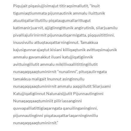
Piqujait piqasiujjisimajut titiraqsimallutit, “Inuit
tigumiaqtiummata pijunnautinik ammalu iluittunik
atuutiqallarillutillu piqataugumallarittugut
katimanirjuarnit, ajjigiinngittunik angirutinik, silarjuamilu
pivalliajulirinirmit pijunnautiqarmigatta, piqqusitittinni,
inuusivullu attuqtauqattarninginnut. Tamakkua
kajusigunnarajaqtut kisiani killiqaqtunik avittuqsimajunik
ammalu gavamakkut iluani katujjiqatigiinnik
avittuingillutit ammalu mikillivaallitittingillutit
nunaqaqqaaqtuminirnit “nunalinni”, pituqaulirngata
tamakkua maligait Inunnut asinginnullu
nunaqaqqaaqtuminirnit ammalu aaqqiilutit Silarjuami
Katujjiqatigiinnut Nalunaisijjutit Pijunnautinginni
Nunaqaqqaaqtuminiit piliriassanginni
quvvapalliatittigiaqarngata qanuilinganinginni,
pijunnautinginni piqatauqattariaqarninginnillu
nunaqaqqaaqtuminirnit.”