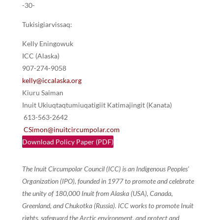
-30-
Tukisigiarvissaq:
Kelly Eningowuk
ICC (Alaska)
907-274-9058
kelly@iccalaska.org
Kiuru Saiman
Inuit Ukiuqtaqtumiuqatigiit Katimajingit (Kanata)
613-563-2642
CSimon@inuitcircumpolar.com
Download Policy Paper (PDF)
The Inuit Circumpolar Council (ICC) is an Indigenous Peoples’
Organization (IPO), founded in 1977 to promote and celebrate
the unity of 180,000 Inuit from Alaska (USA), Canada,
Greenland, and Chukotka (Russia). ICC works to promote Inuit
rights, safeguard the Arctic environment, and protect and