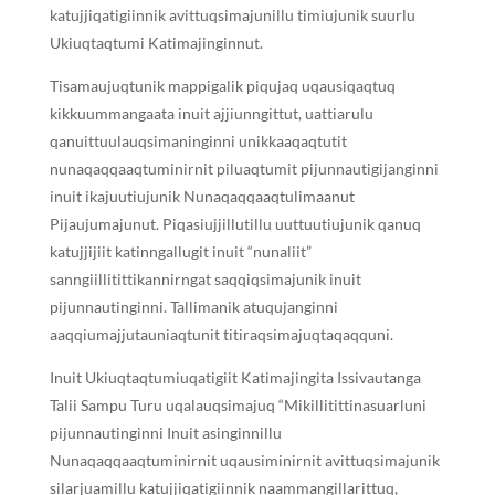
katujjiqatigiinnik avittuqsimajunillu timiujunik suurlu
Ukiuqtaqtumi Katimajinginnut.
Tisamaujuqtunik mappigalik piqujaq uqausiqaqtuq
kikkuummangaata inuit ajjiunngittut, uattiarulu
qanuittuulauqsimaninginni unikkaaqaqtutit
nunaqaqqaaqtuminirnit piluaqtumit pijunnautigijanginni
inuit ikajuutiujunik Nunaqaqqaaqtulimaanut
Pijaujumajunut. Piqasiujjillutillu uuttuutiujunik qanuq
katujjijiit katinngallugit inuit “nunaliit”
sanngiillitittikannirngat saqqiqsimajunik inuit
pijunnautinginni. Tallimanik atuqujanginni
aaqqiumajjutauniaqtunit titiraqsimajuqtaqaqquni.
Inuit Ukiuqtaqtumiuqatigiit Katimajingita Issivautanga
Talii Sampu Turu uqalauqsimajuq “Mikillitittinasuarluni
pijunnautinginni Inuit asinginnillu
Nunaqaqqaaqtuminirnit uqausiminirnit avittuqsimajunik
silarjuamillu katujjiqatigiinnik naammangillarittuq,