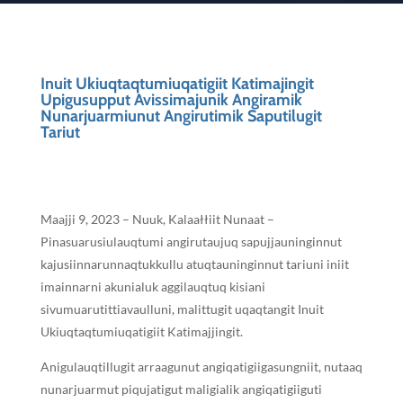
Inuit Ukiuqtaqtumiuqatigiit Katimajingit
Upigusupput Avissimajunik Angiramik
Nunarjuarmiunut Angirutimik Saputilugit
Tariut
Maajji 9, 2023 – Nuuk, Kalaałłiit Nunaat –
Pinasuarusiulauqtumi angirutaujuq sapujjauninginnut
kajusiinnarunnaqtukkullu atuqtauninginnut tariuni iniit
imainnarni akunialuk aggilauqtuq kisiani
sivumuarutittiavaulluni, malittugit uqaqtangit Inuit
Ukiuqtaqtumiuqatigiit Katimajjingit.
Anigulauqtillugit arraagunut angiqatigiigasungniit, nutaaq
nunarjuarmut piqujatigut maligialik angiqatigiiguti