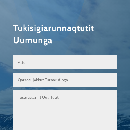
Tukisigiarunnaqtutit
Uumunga