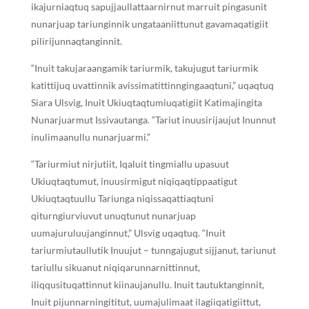
ikajurniaqtuq sapujjaullattaarnirnut marruit pingasunit
nunarjuap tariunginnik ungataaniittunut gavamaqatigiit
pilirijunnaqtanginnit.
“Inuit takujaraangamik tariurmik, takujugut tariurmik
katittijuq uvattinnik avissimatittinngingaaqtuni,” uqaqtuq
Siara Ulsvig, Inuit Ukiuqtaqtumiuqatigiit Katimajingita
Nunarjuarmut Issivautanga. “Tariut inuusirijaujut Inunnut
inulimaanullu nunarjuarmi.”
“Tariurmiut nirjutiit, Iqaluit tingmiallu upasuut
Ukiuqtaqtumut, inuusirmigut niqiqaqtippaatigut
Ukiuqtaqtuullu Tariunga niqissaqattiaqtuni
qiturngiurviuvut unuqtunut nunarjuap
uumajuruluujanginnut,” Ulsvig uqaqtuq. “Inuit
tariurmiutaullutik Inuujut – tunngajugut sijjanut, tariunut
tariullu sikuanut niqiqarunnarnittinnut,
iliqqusituqattinnut kiinaujanullu. Inuit tautuktanginnit,
Inuit pijunnarningititut, uumajulimaat ilagiiqatigiittut,