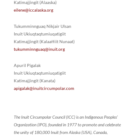
Katimajjingit (Alaaska)
eilene@iccalaska.org
Tukumminnguaq Nikjair Ulsan
Inuit Ukiuqtaqtumiuqatigiit
Katimajjingit (Kalaałłiit Nunaat)
tukumminnguaq@inuit.org
Apuril Pigalak
Inuit Ukiuqtaqtumiuqatigiit
Katimajjingit (Kanata)
apigalak@inuitcircumpolar.com
The Inuit Circumpolar Council (ICC) is an Indigenous Peoples’
Organization (IPO), founded in 1977 to promote and celebrate
the unity of 180,000 Inuit from Alaska (USA), Canada,