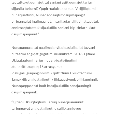
taututtugut uumajutitut saniani asiit uumajut tariurni
sijjanilu tariurni,” Qupirrualuk uqaqpuq. “Asijjiliqtumi
nunarjuattinni, Nunaqaqqaaqtut qaujimajangit
pirjuangujut inulimaanut, ilisarijaujarialiit pillattaatitut,
annirnaqtutut tukisijaulutillu saniani kiglisiniarnikkut
qaujimajaujunut.”
Nunaqaqqaaqtut qaujimajangit piqasiujjaujut tavvani
nutaarmi angiqatigiigutimi iluaniikkami 2018. Qitiani
Ukiuqtaqtumi Tariurmut angiqatigiigutimi
atuliqtittilauqtuq 16 arraagunut
iqalugasugiaqanginnirmik quttittumi Ukiuqtaqtumi.
Tamakkiik angiqatigiigutiik tikkuaqsivuuk pilirianginnik
Nunaqaqqaaqtut Inuit katujjaulutillu sanajauningit
qaujimajaujunik.
“Qitiani Ukiuqtaqtumi Tariuq nunarjuamiunut
tariunguvut angiqatigiigutilu sulikkanniuvuq