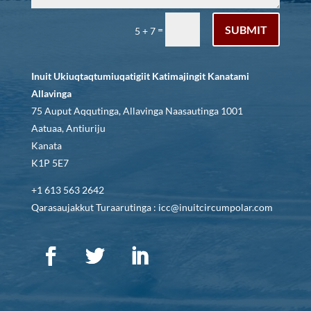
SUBMIT
=
5 + 7
Inuit Ukiuqtaqtumiuqatigiit Katimajingit Kanatami
Allavinga
75 Auput Aqqutinga, Allavinga Naasautinga 1001
Aatuaa, Antiuriju
Kanata
K1P 5E7
+1 613 563 2642
Qarasaujakkut Turaarutinga : icc@inuitcircumpolar.com