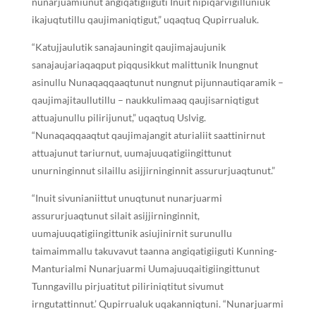
nunarjuamiunut angiqatigiiguti Inuit nipiqarvigilluniuk
ikajuqtutillu qaujimaniqtigut,” uqaqtuq Qupirrualuk.
“Katujjaulutik sanajauningit qaujimajaujunik
sanajaujariaqaqput piqqusikkut malittunik Inungnut
asinullu Nunaqaqqaaqtunut nungnut pijunnautiqaramik –
qaujimajitaullutillu – naukkulimaaq qaujisarniqtigut
attuajunullu pilirijunut,” uqaqtuq Uslvig.
“Nunaqaqqaaqtut qaujimajangit aturialiit saattinirnut
attuajunut tariurnut, uumajuuqatigiingittunut
unurninginnut silaillu asijjirninginnit assururjuaqtunut.”
“Inuit sivunianiittut unuqtunut nunarjuarmi
assururjuaqtunut silait asijjirninginnit,
uumajuuqatigiingittunik asiujinirnit surunullu
taimaimmallu takuvavut taanna angiqatigiiguti Kunning-
Manturialmi Nunarjuarmi Uumajuuqaitigiingittunut
Tunngavillu pirjuatitut piliriniqtitut sivumut
irngutattinnut.’ Qupirrualuk uqakanniqtuni. “Nunarjuarmi