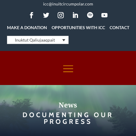
icc@inuitcircumpolar.com
MAKE A DONATION
OPPORTUNITIES WITH ICC
CONTACT
Inuktut Qaliujaaqpait
News
DOCUMENTING OUR
PROGRESS