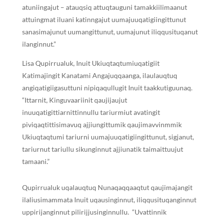
atuniingajut – atauqsiq attuqtauguni tamakkiilimaanut
attuingmat iluani katinngajut uumajuuqatigiingittunut
sanasimajunut uumangittunut, uumajunut iliqqusituqanut
ilanginnut.”
Lisa Qupirrualuk, Inuit Ukiuqtaqtumiuqatigiit
Katimajingit Kanatami Angajuqqaanga, ilaulauqtuq
angiqatigiigasuttuni nipiqaqullugit Inuit taakkutiguunaq.
“Ittarnit, Kinguvaariinit qaujijaujut
inuuqatigittiarnittinnullu tariurmiut avatingit
piviqaqtittisimavuq ajjiungittumik qaujimavvinmmik
Ukiuqtaqtumi tariurni uumajuuqatigiingittunut, sigjanut,
tariurnut tariullu sikunginnut ajjiunatik taimaittuujut
tamaani.”
Qupirrualuk uqalauqtuq Nunaqaqqaaqtut qaujimajangit
ilaliusimammata Inuit uqausinginnut, iliqqusituqanginnut
uppirijanginnut pilirijjusinginnullu. “Uvattinnik