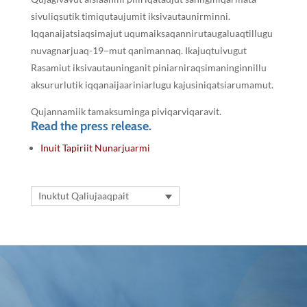
sivuliqsutik timiqutaujumit iksivautaunirminni.
Iqqanaijatsiaqsimajut uqumaiksaqannirutaugaluaqtillugu
nuvagnarjuaq-19−mut qanimannaq. Ikajuqtuivugut
Rasamiut iksivautauninganit piniarniraqsimaninginnillu
aksururlutik iqqanaijaariniarlugu kajusiniqatsiarumamut.
Qujannamiik tamaksuminga piviqarviqaravit.
Read the press release.
Inuit Tapiriit Nunarjuarmi
Inuktut Qaliujaaqpait