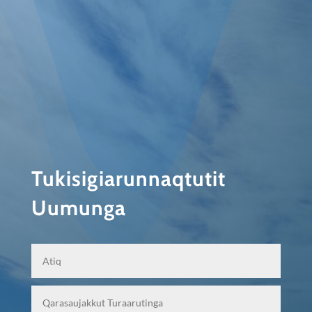
Tukisigiarunnaqtutit
Uumunga