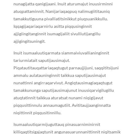
nunagijatta qanigijaani. Inuit aturumajut inuusirminni
atuqpattaminnit. Nanijariaqaqpuq nalimugiititauniq
tamakkutiguuna pivalliatitsinikkut piuqsuanikkullu.
Iqqagijaqariaqarnirlu asitta piqqusinginnit
ajjigiingitanginnit isumagijaliit sivulliutijangillu
ajjigingitsuningit.
Inuit isumaaluutiqarmata siammaiviuvallianinginnit
tariurmiatait saputijausimajut.
Piqatautitauqattariaqaqtugut parnaujjijuni, saqqititsijuni
ammalu aulatauninginnit taikkua saputijausimajut
nunattinni angirraqarvivut. Angiqtausimagiaqaqtugut
tamakkununga saputijausimajunut inuusiqarvigilugillu
atuqtatinnit taikkua aturatsat nunami niqigijavut
piqqusittinnulu annaumagutiit. Avititaujjaanginnatta
niqittinnit piqqusitinnillu.
Isumaaluutiqarmijuguttauq pinasuarniminirnit
killiqaqtitsigajaqtunit angunasuarunnanittinnit niqitsamik