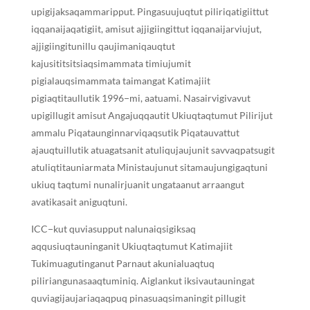
upigijaksaqammaripput. Pingasuujuqtut piliriqatigiittut
iqqanaijaqatigiit, amisut ajjigiingittut iqqanaijarviujut,
ajjigiingitunillu qaujimaniqauqtut
kajusititsitsiaqsimammata timiujumit
pigialauqsimammata taimangat Katimajiit
pigiaqtitaullutik 1996−mi, aatuami. Nasairvigivavut
upigillugit amisut Angajuqqautit Ukiuqtaqtumut Pilirijut
ammalu Piqataunginnarviqaqsutik Piqatauvattut
ajauqtuillutik atuagatsanit atuliqujaujunit savvaqpatsugit
atuliqtitauniarmata Ministaujunut sitamaujungigaqtuni
ukiuq taqtumi nunalirjuanit ungataanut arraangut
avatikasait aniguqtuni.
ICC−kut quviasupput nalunaiqsigiksaq
aqqusiuqtauninganit Ukiuqtaqtumut Katimajiit
Tukimuagutinganut Parnaut akunialuaqtuq
piliriangunasaaqtuminiq. Aiglankut iksivautauningat
quviagijaujariaqaqpuq pinasuaqsimaningit pillugit