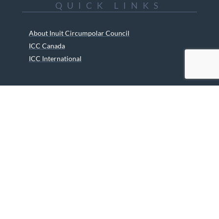
QUICK LINKS
About Inuit Circumpolar Council
ICC Canada
ICC International
ICC Activities
Media and Reports
ICC Kids
Partners
Archives
Careers
We are grateful to the Department of Canadian Heritage