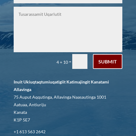
SUBMIT
=
4 + 10
Inuit Ukiuqtaqtumiuqatigiit Katimajingit Kanatami
Allavinga
75 Auput Aqqutinga, Allavinga Naasautinga 1001
Aatuaa, Antiuriju
Kanata
K1P 5E7
+1 613 563 2642