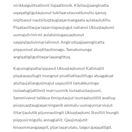
nirikkaigutitsatinnit ilajaattinnik. Kikitaujjaanginatta
uqaqatigiigutaujunut tukitaarutauvattunullu qanuq
niqitsavut nautsituqtaugiaqarmangaata aulataulutillu.
Piqatautitaujariaqarniqpaujugut nalianni Ukiuqtaqtumi
uumajulirinirmi aulatsiniugasuaqtunut
saqqiqtautuinnarialinnut. Angirutiqajjaannginatta
piqqusivut atuqtitautinnagu. Tamatumunga
angiqatigiigutitaqariaqangittuq.
Kajunngiqsallarippavut Ukiuqtaqtumut Katimajiit
piqatauqullugit inungnut pivalliatitautillugu atuagaksat
atuliqujaliangusimajut uqausiliit tamakkuninga
isulaalugijattinnit marruunnik isulaaluutaujuuni.
Sammivavut taikkua timiqutaujut isumaaluutiliit avatiup
piuqsuaqtaugiaqarninganik ammalu uumajunnarviujut
ilitarijaulutik pijunnautingit Ukiuqtaqtumi Sivulliit Inungit
piqqusirmigullu annagialiit. Qaujimajutit
kinaummangaaqpit, pijariaqarutalu, taigurajaqqattigit.