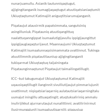
nunarjuamullu. Asianik tautunniqaqtugut,
ajjigingitanganik isumagijaqaqtugut atuutiqatsianiaqtumit
Ukiuqtaqtumut Katimajiit aniguqtitsiarumajanganit.
Piqataujut atausirmik papatsimmata, sangutsiniq
asingilluniuk. Piqatauniq atuutiqangittuq
naalattuqanngippat isumaalutigijavullu ippigijaungittut
ippigijaugiaqaqturijavut. Maannaujumi Ukiuqtaqtumut
Katimajiit isumaalunnaqsisimammata uvattinnut. Tukinga
atuutilimmik piqatautitauniup ajjigingitanganit
tukiqarmat Ukiuqtaqtuq taijainingata
Piqataunginnaqtunut Piqataujut taimailingatillugit.
ICC−kut takugumajut Ukiuqtaqtumut Katimajiit
uqausiqaqtillugit ilanginnit sivulliutijaujut pimmariujunit
uvattinnut: niqiqatsiariaqarniq aulatautsiariaqarningitalu
uumajut iningillu attuaqatingit; atuqtuksaliriniq ammalu
inulirijikkut ajurnarutaujut nunalittinni; avatilirinirmut
ilusirmungajunit isumaaluutiqarniit; piqqusiup