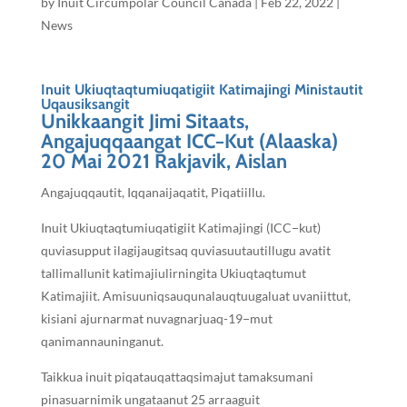
by
Inuit Circumpolar Council Canada
|
Feb 22, 2022
|
News
Inuit Ukiuqtaqtumiuqatigiit Katimajingi
Ministautit
Uqausiksangit
Unikkaangit Jimi Sitaats,
Angajuqqaangat ICC−Kut (Alaaska)
20 Mai 2021
Rakjavik, Aislan
Angajuqqautit, Iqqanaijaqatit, Piqatiillu.
Inuit Ukiuqtaqtumiuqatigiit Katimajingi (ICC−kut)
quviasupput ilagijaugitsaq quviasuutautillugu avatit
tallimallunit katimajiulirningita Ukiuqtaqtumut
Katimajiit. Amisuuniqsauqunalauqtuugaluat uvaniittut,
kisiani ajurnarmat nuvagnarjuaq-19−mut
qanimannauninganut.
Taikkua inuit piqatauqattaqsimajut tamaksumani
pinasuarnimik ungataanut 25 arraaguit