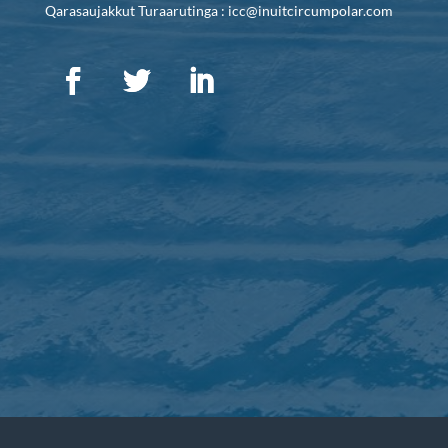
Qarasaujakkut Turaarutinga : icc@inuitcircumpolar.com