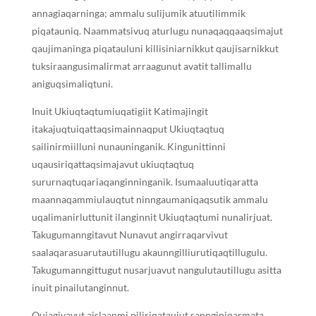
annagiaqarninga; ammalu sulijumik atuutilimmik
piqatauniq. Naammatsivuq aturlugu nunaqaqqaaqsimajut
qaujimaninga piqatauluni killisiniarnikkut qaujisarnikkut
tuksiraangusimalirmat arraagunut avatit tallimallu
aniguqsimaliqtuni.
Inuit Ukiuqtaqtumiuqatigiit Katimajingit
itakajuqtuiqattaqsimainnaqput Ukiuqtaqtuq
sailinirmiilluni nunauninganik. Kingunittinni
uqausiriqattaqsimajavut ukiuqtaqtuq
sururnaqtuqariaqanginninganik. Isumaaluutiqaratta
maannaqammiulauqtut ninngaumaniqaqsutik ammalu
uqalimanirluttunit ilanginnit Ukiuqtaqtumi nunalirjuat.
Takugumanngitavut Nunavut angirraqarvivut
saalaqarasuarutautillugu akaunngilliurutiqaqtillugulu.
Takugumanngittugut nusarjuavut nangulutautillugu asitta
inuit pinailutanginnut.
Qujagivavut aislaanmi piliriqataujut sannginiqarmata