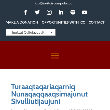
icc@inuitcircumpolar.com
MAKE A DONATION
OPPORTUNITIES WITH ICC
CONTACT
Inuktut Qaliujaaqpait
Turaaqtaqariaqarniq
Nunaqaqqaaqsimajunut
Sivulliutijaujuni