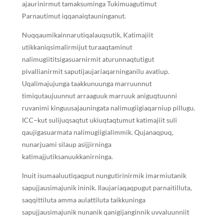
ajaurinirmut tamaksuminga Tukimuagutimut
Parnautimut iqqanaiqtauninganut.
Nuqqaumikainnarutiqalauqsutik, Katimajiit
utikkaniqsimalirmijut turaaqtaminut
nalimugiititsigasuarnirmit aturunnaqtutigut
pivallianirmit saputijaujariaqarninganilu avatiup.
Uqalimajujunga taakkunuunga marruunnut
timiqutaujuunnut arraaguuk marruuk aniguqtuunni
ruvanimi kinguusajauningata nalimugiigiaqarniup pillugu.
ICC−kut sulijuqsaqtut ukiuqtaqtumut katimajiit suli
qaujigasuarmata nalimugiigialimmik. Qujanaqpuq,
nunarjuami silaup asijjirninga
katimajjutiksanuukkanirninga.
Inuit isumaaluutiqaqput nungutirinirmik imarmiutanik
sapujjausimajunik ininik. Ilaujariaqaqpugut parnaitilluta,
saqqittiluta amma aulattiluta taikkuninga
sapujjausimajunik nunanik qanigijanginnik uvvaluunniit