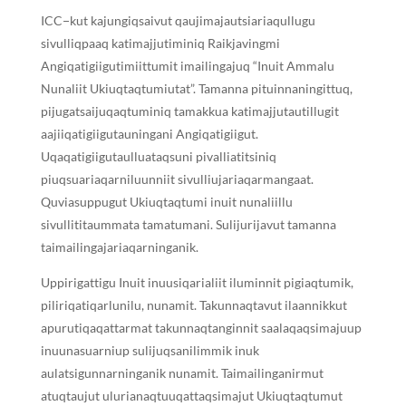
ICC−kut kajungiqsaivut qaujimajautsiariaqullugu
sivulliqpaaq katimajjutiminiq Raikjavingmi
Angiqatigiigutimiittumit imailingajuq “Inuit Ammalu
Nunaliit Ukiuqtaqtumiutat”. Tamanna pituinnaningittuq,
pijugatsaijuqaqtuminiq tamakkua katimajjutautillugit
aajiiqatigiigutauningani Angiqatigiigut.
Uqaqatigiigutaulluataqsuni pivalliatitsiniq
piuqsuariaqarniluunniit sivulliujariaqarmangaat.
Quviasuppugut Ukiuqtaqtumi inuit nunaliillu
sivullititaummata tamatumani. Sulijurijavut tamanna
taimailingajariaqarninganik.
Uppirigattigu Inuit inuusiqarialiit iluminnit pigiaqtumik,
piliriqatiqarlunilu, nunamit. Takunnaqtavut ilaannikkut
apurutiqaqattarmat takunnaqtanginnit saalaqaqsimajuup
inuunasuarniup sulijuqsanilimmik inuk
aulatsigunnarninganik nunamit. Taimailinganirmut
atuqtaujut ulurianaqtuuqattaqsimajut Ukiuqtaqtumut