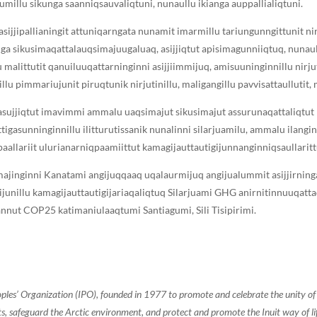
millu sikunga saanniqsauvaliqtuni, nunaullu ikianga auppallialiqtuni.
ijjipallianingit attuniqarngata nunamit imarmillu tariungunngittunit nirj
ga sikusimaqattalauqsimajuugaluaq, asijjiqtut apisimagunniiqtuq, nunaull
u malittutit qanuiluuqattarninginni asijjiimmijuq, amisuuninginnillu nirj
lu pimmariujunit piruqtunik nirjutinillu, maligangillu pavvisattaullutit, 
 asujjiqtut imavimmi ammalu uaqsimajut sikusimajut assurunaqattaliqt
ittigasunninginnillu ilitturutissanik nunalinni silarjuamilu, ammalu ilang
paallariit ulurianarniqpaamiittut kamagijauttautigijunnanginniqsaullarittu
majinginni Kanatami angijuqqaaq uqalaurmijuq angijualummit asijjirninga
gijunillu kamagijauttautigijariaqaliqtuq Silarjuami GHG anirnitinnuuqattaq
ngannut COP25 katimaniulaaqtumi Santiagumi, Sili Tisipirimi.
oples’ Organization (IPO), founded in 1977 to promote and celebrate the unity 
, safeguard the Arctic environment, and protect and promote the Inuit way of life.