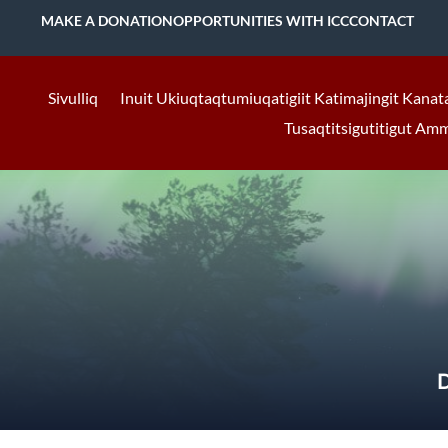
MAKE A DONATION
OPPORTUNITIES WITH ICC
CONTACT
Sivulliq
Inuit Ukiuqtaqtumiuqatigiit Katimajingit Kanat
Tusaqtitsigutitigut Am