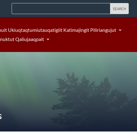
nuit Ukiuqtaqtumiutauqatigiit Katimajingit Piliriangujut
Inuktut Qaliujaaqpait
S