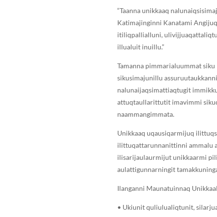
“Taanna unikkaaq nalunaiqsisimaj
Katimajinginni Kanatami Angijuqqa
itiliqpallialluni, ulivijjuaqattaliq
illualuit inuillu.”
Tamanna pimmarialuummat siku 
sikusimajunillu assuruutaukkann
nalunaijaqsimattiaqtugit immikku
attuqtaullarittutit imavimmi siku
naammangimmata.
Unikkaaq uqausiqarmijuq ilittuqsi
ilittuqattarunnanittinni ammalu a
ilisarijaulaurmijut unikkaarmi pi
aulattigunnarningit tamakkuninga 
Ilanganni Maunatuinnaq Unikkaal
• Ukiunit quliulualiqtunit, silarjua