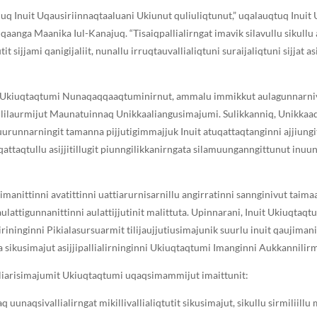
uq Inuit Uqausiriinnaqtaaluani Ukiunut quliuliqtunut,” uqalauqtuq Inuit
anga Maanika Iul-Kanajuq. “Tisaiqpallialirngat imavik silavullu sikullu 
tutit sijjami qanigijaliit, nunallu irruqtauvallialiqtuni suraijaliqtuni sijjat 
Ukiuqtaqtumi Nunaqaqqaaqtuminirnut, ammalu immikkut aulagunnarniv
ililaurmijut Maunatuinnaq Unikkaaliangusimajumi. Sulikkanniq, Unikkaa
urunnarningit tamanna pijjutigimmajjuk Inuit atuqattaqtanginni ajjiungi
qattaqtullu asijjitillugit piunngilikkanirngata silamuunganngittunut inu
manittinni avatittinni uattiarurnisarnillu angirratinni sannginivut taimaa
ulattigunnanittinni aulattijjutinit malittuta. Upinnarani, Inuit Ukiuqtaqt
lirininginni Pikialasursuarmit tilijaujjutiusimajunik suurlu inuit qaujima
sikusimajut asijjipallialirninginni Ukiuqtaqtumi Imanginni Aukkannilirm
iarisimajumit Ukiuqtaqtumi uqaqsimammijut imaittunit:
q uunaqsivallialirngat mikillivallialiqtutit sikusimajut, sikullu sirmiliillu mi