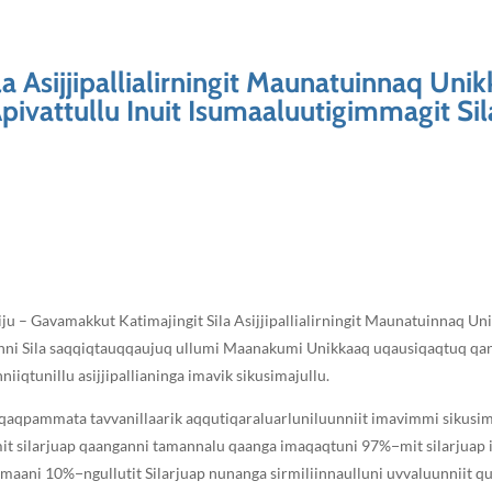
a Asijjipallialirningit Maunatuinnaq Uni
vattullu Inuit Isumaaluutigimmagit Sila 
riju – Gavamakkut Katimajingit Sila Asijjipallialirningit Maunatuinnaq U
nganni Sila saqqiqtauqqaujuq ullumi Maanakumi Unikkaaq uqausiqaqtuq qan
iqtunillu asijjipallianinga imavik sikusimajullu.
tiqaqpammata tavvanillaarik aqqutiqaraluarluniluunniit imavimmi sikusima
t silarjuap qaanganni tamannalu qaanga imaqaqtuni 97%−mit silarjuap 
amaani 10%−ngullutit Silarjuap nunanga sirmiliinnaulluni uvvaluunniit qu