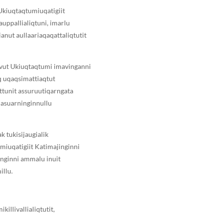
 Ukiuqtaqtumiuqatigiit
auppallialiqtuni, imarlu
asianut aullaariaqaqattaliqtutit
ut Ukiuqtaqtumi imavinganni
q uqaqsimattiaqtut
ttunit assuruutiqarngata
unasuarninginnullu
k tukisijaugialik
umiuqatigiit Katimajinginni
ninginni ammalu inuit
illu.
killivallialiqtutit,