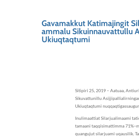
Gavamakkut Katimajingit Sil
ammalu Sikuinnauvattullu Api
Ukiuqtaqtumi
Sitipiri 25, 2019 – Aatuaa, Antiu
Sikuvattunillu Asijjipallialirni
Ukiuqtaqtumi nuqqaqtigassaugunni
Inulimaattiat Silarjualimaami ta
tamaani taqqisimattimma 71%−mi
quangujut silarjuami uqausilik. T