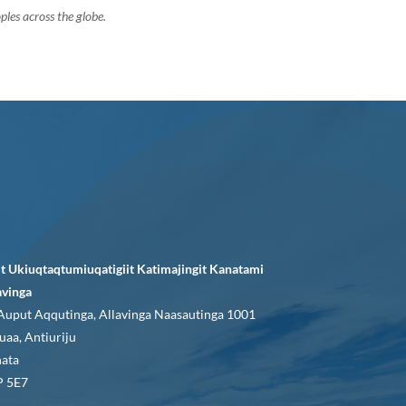
ples across the globe.
it Ukiuqtaqtumiuqatigiit Katimajingit Kanatami
avinga
Auput Aqqutinga, Allavinga Naasautinga 1001
uaa, Antiuriju
ata
 5E7