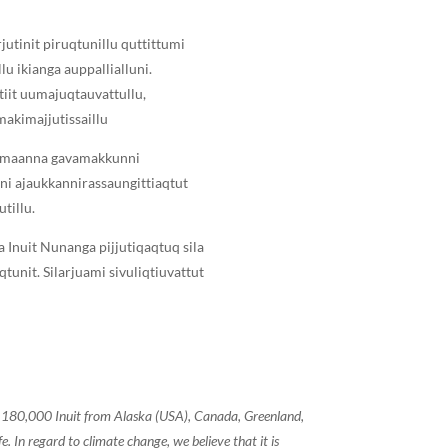
utinit piruqtunillu quttittumi
u ikianga auppallialluni.
utiit uumajuqtauvattullu,
makimajjutissaillu
ut maanna gavamakkunni
inni ajaukkannirassaungittiaqtut
tillu.
 Inuit Nunanga pijjutiqaqtuq sila
tunit. Silarjuami sivuliqtiuvattut
of 180,000 Inuit from Alaska (USA), Canada, Greenland,
 In regard to climate change, we believe that it is