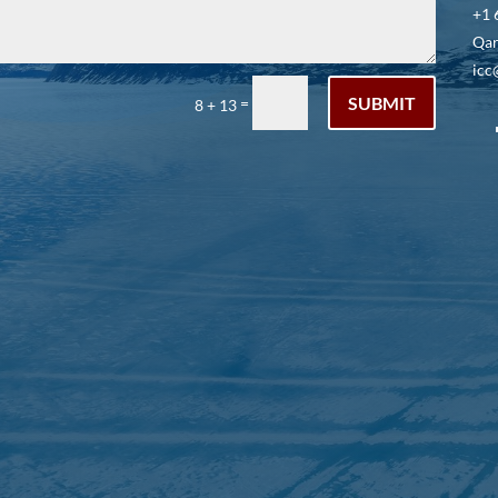
+1 
Qar
icc
SUBMIT
=
8 + 13