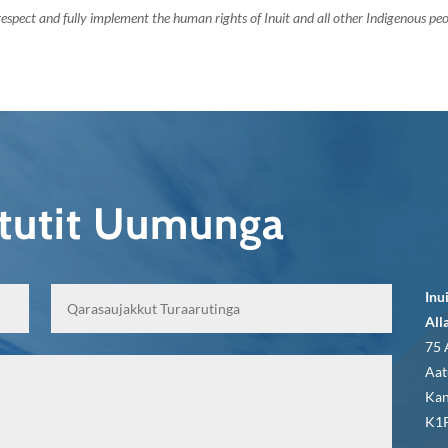
espect and fully implement the human rights of Inuit and all other Indigenous peo
qtutit Uumunga
Inu
All
75 
Aat
Kan
K1P