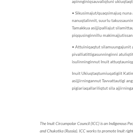
apinnginiqsauvaliqtuni ukiuqtaqtu
• Sikusimajut/quaqsimajuq nuna as
nanuqtalinnit, suurlu takussaunin
Tamakkua asijjipalliajut silamitta
piqqusinginnillu makimajjutissanil
• Attuiniqaqtut silamuungajunit
pivalliatittigasunninginni atuliqt
isulinninginnut Inuit attuqtauniq
Inuit Ukiuqtaqtumiuqatigiit Kati
asijjirningannut Tavvattautigi an
pigiariaqallariliqtut sila ajjirni
The Inuit Circumpolar Council (ICC) is an Indigenous Pe
and Chukotka (Russia). ICC works to promote Inuit rights