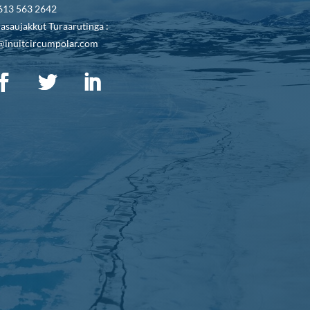
613 563 2642
asaujakkut Turaarutinga :
@inuitcircumpolar.com