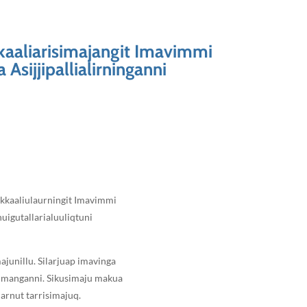
kkaaliarisimajangit Imavimmi
Asijjipallialirninganni
nikkaaliulaurningit Imavimmi
uigutallarialuuliqtuni
junillu. Silarjuap imavinga
imanganni. Sikusimaju makua
arnut tarrisimajuq.