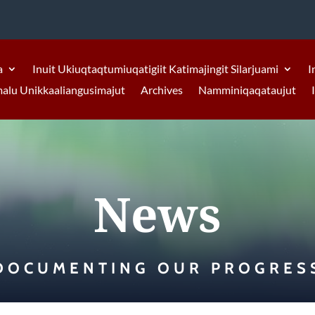
a
Inuit Ukiuqtaqtumiuqatigiit Katimajingit Silarjuami
I
malu Unikkaaliangusimajut
Archives
Namminiqaqataujut
News
DOCUMENTING OUR PROGRES