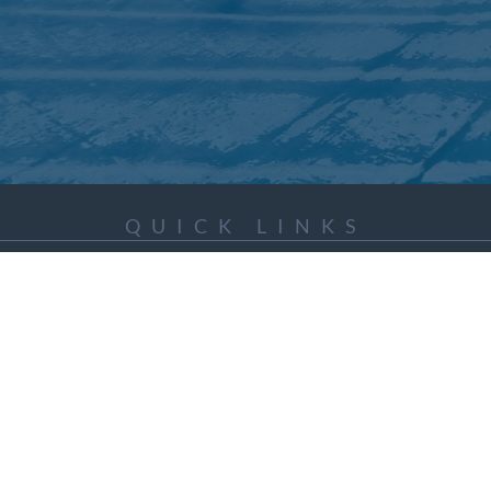
QUICK LINKS
ICC Activities
Media and Reports
ICC Kids
ment of Canadian Heritage Indigenous Language Component for funding t
RIGHTS RESERVED