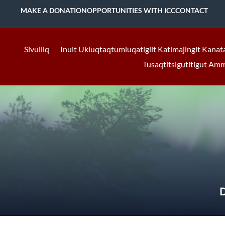
MAKE A DONATION
OPPORTUNITIES WITH ICC
CONTACT
Sivulliq
Inuit Ukiuqtaqtumiuqatigiit Katimajingit Kanat
Tusaqtitsigutitigut Am