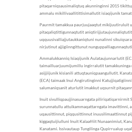
pitaqarniqsausimaliqtuq akunninginni 2015 tikitt
ammalu mikillivaallitittisimallutit isiaqijunik ta
Paurmit tamakkua paurjuujaaqtut mikijuutiruluit u
pitaqaliqtittigunnaqtutit aniqtirijjutaujunnaliqtu
uqquusivalliajjutaukkaniqtuni nunalinni sikuiqsarai
nirjutinut ajjigiinngittunut nunguppalliagunnaqtu
Ammalukkanniq Isiaqijunik Aulataujunnarlutit (EC
taimailluarjuumijumillu ingirralutit tamakkuninga 
asijjiijunik kisianili attuqtauniqpaangullutit. Kana
(ECA) taimaak Inui Angirutinginni Katujjiqatigiinni
salumaniqsanit aturlutit imakkut uqsurnit pitaqan
Inuit sivulliqpaujjinasuarngata piliriqatiqarnirmi
surunnatullu attuikammaqattarngata imavittinni, a
uqausittinnut, piqqusittinnut inuusilimaattinnut p
kiggaqtuijiulluni Inuit Kalaałłiit Nunaanimiut, Ka
Kanatami. Issivautaup Tungilinga Qupirrualup uqala