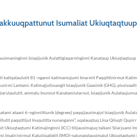
juakkuuqpattunut Isumaliat Ukiuqtaqtuup
ijausimaninginni Isiaqijunik Aulattigiaqarninginni Kanataup Ukiuqtaqtuup 
nit katiqataulutit 81−nganni katimaniujumi Imarmit Paqqittinirmut Katim
rusirmi Lantami. Katimajjutissangit Isiaqijunik Gaasinik (GHG), piusivaal
giarutaulutit, ammalu Inunnut Kanatamiutarnut, Isiaqijunik Aulataujunn
atami ataani 6−nginniittunik (degrees) paqqijausimajut Isiaqijunik Aula
illutit paqqittijut Inuqutitta nunanganni”, uqalauqtuq Liisa Qiluqti Qupi
it Ukiuqtaqtumi Katimajinginni (ICC) tilijausimajuq taikani Silarjuami Im
juami Imalirinirmut Katujjiqatigiit (IMO)-nalunaiqtausimajut Ukiuqtaqtum