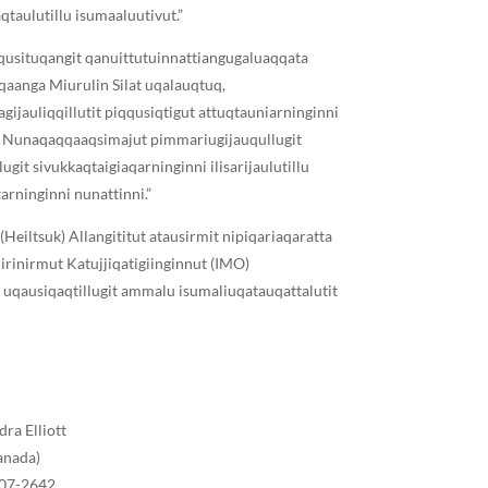
qtaulutillu isumaaluutivut.”
iqqusituqangit qanuittutuinnattiangugaluaqqata
uqqaanga Miurulin Silat uqalauqtuq,
gijauliqqillutit piqqusiqtigut attuqtauniarninginni
u Nunaqaqqaaqsimajut pimmariugijauqullugit
git sivukkaqtaigiaqarninginni ilisarijaulutillu
arninginni nunattinni.”
Heiltsuk) Allangititut atausirmit nipiqariaqaratta
irinirmut Katujjiqatigiinginnut (IMO)
i uqausiqaqtillugit ammalu isumaliuqatauqattalutit
ra Elliott
anada)
407-2642