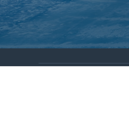
About Inuit Circumpolar Council
ICC Canada
ICC International
We are grateful to the Depart
© 2026 INUIT CIRCUMPOLAR COUNCIL CANADA. ALL 