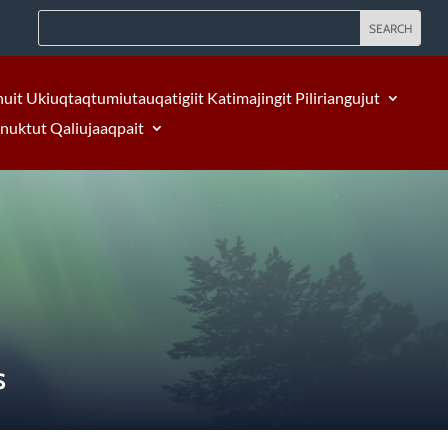
nuit Ukiuqtaqtumiutauqatigiit Katimajingit Piliriangujut
Inuktut Qaliujaaqpait
S