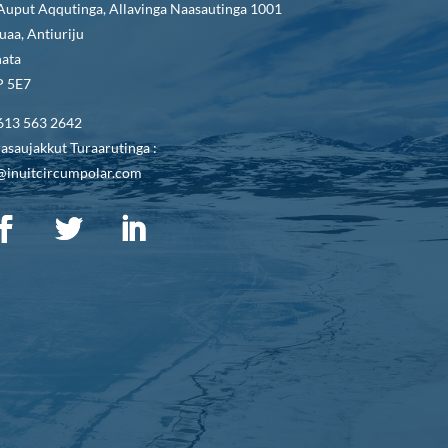
Auput Aqqutinga, Allavinga Naasautinga 1001
uaa, Antiuriju
ata
 5E7
613 563 2642
asaujakkut Turaarutinga :
@inuitcircumpolar.com