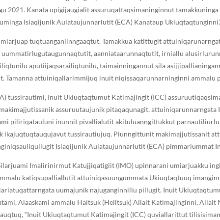
ugu 2021. Kanata upigijaugialit assuruqattaqsimaninginnut tamakkuninga
matuminga Isiaqijunik Aulataujunnarlutit (ECA) Kanataup Ukiuqtaqtunginni.
miarjuap tuqtuanganiinngaaqtut. Tamakkua katittugit attuiniqarunarngata 
tit uummatirlugutaugunnaqtutit, aanniataarunnaqtutit, irniallu alusirluru
liqtunilu aputiijaqsarailiqtunilu, taimainningannut sila asijjipallianing
tit. Tamanna attuiniqallarimmijuq inuit niqissaqarunnarninginni ammalu p
A) tussirautimi, Inuit Ukiuqtaqtumut Katimajingit (ICC) assuruutiqaqsi
makimajjutissanik assuruutaujunik pitaqaqunagit, attuiniqarunnarngata In
tami piliriqatauluni inunnit pivallialutit akituluanngittukkut parnautiliu
k ikajuqtuqtauqujavut tussirautiujuq. Piunngittunit makimajjutissanit att
nginiqsauliqullugit Isiaqijunik Aulataujunnarlutit (ECA) pimmariummat I
t Silarjuami Imalirinirmut Katujjiqatigiit (IMO) upinnarani umiarjuakku i
mmalu katiqsupalliallutit attuiniqasuungummata Ukiuqtaqtuuq imanginni 
ijariatuqattarngata uumajunik najuganginnillu pillugit. Inuit Ukiuqtaqtum
natami, Alaaskami ammalu ᕼaitsuk (Heiltsuk) Allait Katimajinginni, Alla
uqtuq, “Inuit Ukiuqtaqtumut Katimajingit (ICC) quviallarittut tilisisima