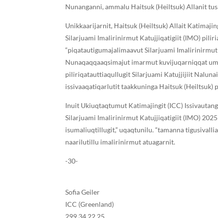
Nunanganni, ammalu ᕼaitsuk (Heiltsuk) Allanit tusaq
Unikkaarijarnit, ᕼaitsuk (Heiltsuk) Allait Katima
Silarjuami Imalirinirmut Katujjiqatigiit (IMO) pili
“piqatautigumajalimaavut Silarjuami Imalirinirmut 
Nunaqaqqaaqsimajut imarmut kuvijuqarniqqat umi
piliriqatauttiaqullugit Silarjuami Katujjijiit Nal
issivaaqatiqarlutit taakkuninga ᕼaitsuk (Heiltsuk) 
Inuit Ukiuqtaqtumut Katimajingit (ICC) Issivautang
Silarjuami Imalirinirmut Katujjiqatigiit (IMO) 20
isumaliuqtillugit,” uqaqtunilu. “tamanna tigusiva
naarilutillu imalirinirmut atuagarnit.
-30-
Sofia Geiler
ICC (Greenland)
299 34 22 25