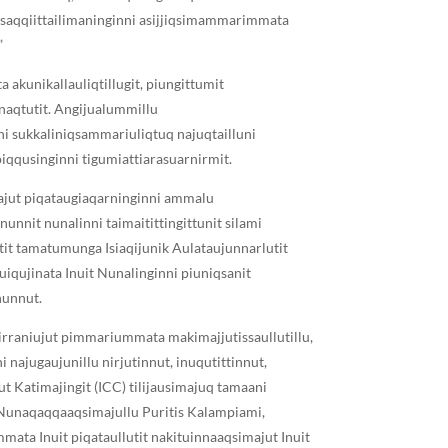
 saqqiittailimaninginni asijjiqsimammarimmata
”
akunikallauliqtillugit, piungittumit
nnaqtutit. Angijualummillu
anni sukkaliniqsammariuliqtuq najuqtailluni
iqqusinginni tigumiattiarasuarnirmit.
majut piqataugiaqarninginni ammalu
unnit nunalinni taimaitittingittunit silami
rlutit tamatumunga Isiaqijunik Aulataujunnarlutit
uiqujinata Inuit Nunalinginni piuniqsanit
nunnut.
ngirraniujut pimmariummata makimajjutissaullutillu,
najugaujunillu nirjutinnut, inuqutittinnut,
ut Katimajingit (ICC) tilijausimajuq tamaani
it Nunaqaqqaaqsimajullu Puritis Kalampiami,
mmata Inuit piqataullutit nakituinnaaqsimajut Inuit