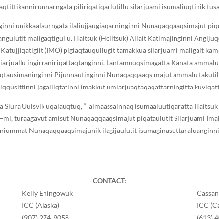
tittikannirunnarngata piliriqatiqarlutillu silarjuami isumaliuqtinik tusa
jinginni unikkaalaurngata ilaliujjaugiaqarninginni Nunaqaqqaaqsimajut p
riangulutit maligaqtigullu. ᕼaitsuk (Heiltsuk) Allait Katimajinginni Angij
Katujjiqatigiit (IMO) pigiaqtauqullugit tamakkua silarjuami maligait kama
arjuallu ingirraniriqattaqtanginni. Lantamuuqsimagatta Kanata ammal
unaiqtausimaninginni Pijunnautinginni Nunaqaqqaaqsimajut ammalu takutillu
piqqusittinni jagailiqtatinni imakkut umiarjuaqtaqaqattarningitta kuviqatt
a Siura Uulsvik uqalauqtuq, “Taimaassainnaq isumaaluutiqaratta ᕼaitsuk (
25−mi, turaagavut amisut Nunaqaqqaaqsimajut piqataulutit Silarjuami Imal
llianiummat Nunaqaqqaaqsimajunik ilagijaulutit isumaginasuttaraluanginn
CONTACT:
Kelly Eningowuk
Cassand
ICC (Alaska)
ICC (C
(907) 274-9058
(613) 