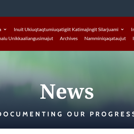
a
Inuit Ukiuqtaqtumiuqatigiit Katimajingit Silarjuami
I
malu Unikkaaliangusimajut
Archives
Namminiqaqataujut
News
DOCUMENTING OUR PROGRES