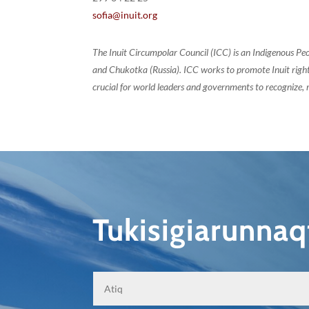
sofia@inuit.org
The Inuit Circumpolar Council (ICC) is an Indigenous Pe
and Chukotka (Russia). ICC works to promote Inuit rights
crucial for world leaders and governments to recognize, r
Tukisigiarunna