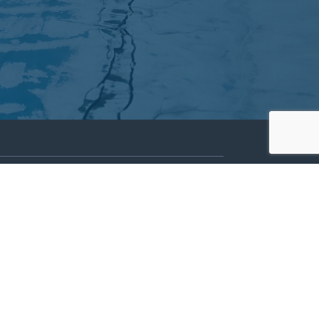
Partners
Archives
Careers
he translation of our website.