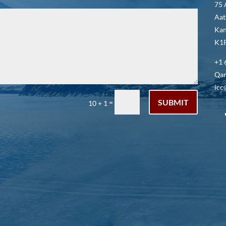
75 
Aat
Kan
K1P
+1 
Qar
icc
SUBMIT
=
10 + 1