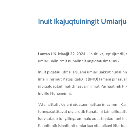
Inuit Ikajuqtuiningit Umiar
Lantan UK, Maajji 22, 2024 –
Inuit ikajuqtuijut til
umiarjualinirmit nunalinnit angiqtausimajunik.
Inuit piqataulutit silarjuami umiarjuakkut nunalin
Imalirinirmut Katujjiqatigiit (IMO) tamani pinasua
nipiqaluaqtailimatittinasuarnirmut Parnautinik Pi
Inuillu Nunanginni.
“Atangittutit kisiani piqataunngittuq imavimmi Kan
tunngasuttitavut pigiarutik Kanatami taimailluatitt
issivautaup tungilinga ammalu aulattiqataulluni Inu
Pauqijunik isiaqijunit umiarjuarnit, taikani Silar