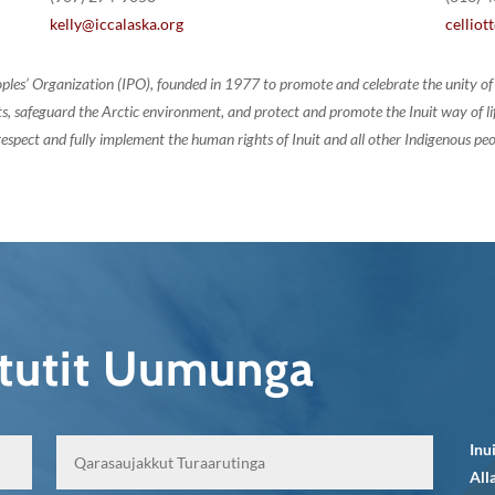
kelly@iccalaska.org
cellio
oples’ Organization (IPO), founded in 1977 to promote and celebrate the unity 
, safeguard the Arctic environment, and protect and promote the Inuit way of life.
espect and fully implement the human rights of Inuit and all other Indigenous peo
qtutit Uumunga
Inu
All