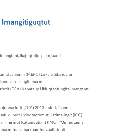
 Imangitiguqtut
imanginni, ikajuqtuijuq silarjuami
ajiralaanginni (MEPC) taikani Silarjuami
likannirasuarlugit imarmi
arlutit (ECA) Kanataup Ukiuqtaqtungita Imanganni
taujunnarlutit (ECA) 2013−minit. Taanna
rrualuk, Inuit Ukiuqtaqtumut Katimajingit (ICC)
alirinirmut Katujjiqatigiit (IMO). “Qinniqtamit
i imarmituaq, marruaqtinngualiqtunit