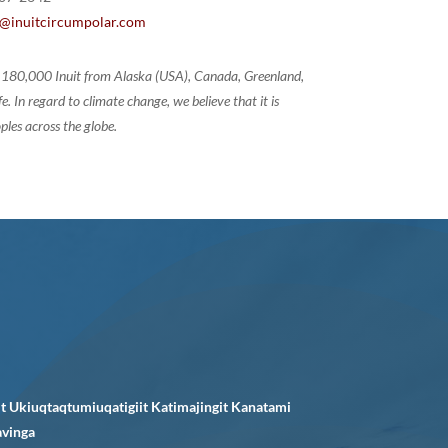
tt@inuitcircumpolar.com
of 180,000 Inuit from Alaska (USA), Canada, Greenland,
 In regard to climate change, we believe that it is
ples across the globe.
it Ukiuqtaqtumiuqatigiit Katimajingit Kanatami
avinga