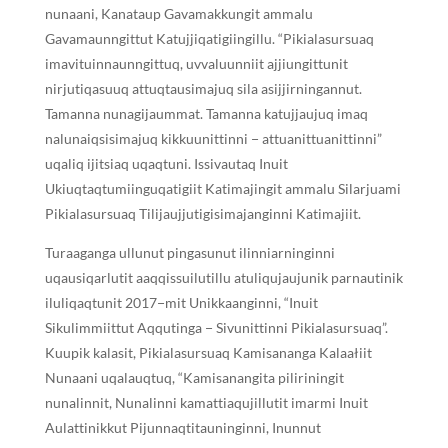
nunaani, Kanataup Gavamakkungit ammalu
Gavamaunngittut Katujjiqatigiingillu. “Pikialasursuaq
imavituinnaunngittuq, uvvaluunniit ajjiungittunit
nirjutiqasuuq attuqtausimajuq sila asijjirningannut.
Tamanna nunagijaummat. Tamanna katujjaujuq imaq
nalunaiqsisimajuq kikkuunittinni − attuanittuanittinni”
uqaliq ijitsiaq uqaqtuni. Issivautaq Inuit
Ukiuqtaqtumiinguqatigiit Katimajingit ammalu Silarjuami
Pikialasursuaq Tilijaujjutigisimajanginni Katimajiit.
Turaaganga ullunut pingasunut ilinniarninginni
uqausiqarlutit aaqqissuilutillu atuliqujaujunik parnautinik
iluliqaqtunit 2017−mit Unikkaanginni, “Inuit
Sikulimmiittut Aqqutinga − Sivunittinni Pikialasursuaq”.
Kuupik kalasit, Pikialasursuaq Kamisananga Kalaałiit
Nunaani uqalauqtuq, “Kamisanangita piliriningit
nunalinnit, Nunalinni kamattiaqujillutit imarmi Inuit
Aulattinikkut Pijunnaqtitauninginni, Inunnut