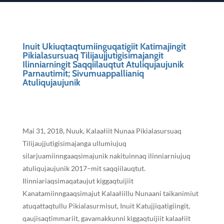
Inuit Ukiuqtaqtumiinguqatigiit Katimajingit
Pikialasursuaq Tilijaujjutigisimajangit
Ilinniarningit Saqqiilauqtut Atuliqujaujunik
Parnautimit; Sivumuappallianiq
Atuliqujaujunik
Mai 31, 2018, Nuuk, Kalaałiit Nunaa Pikialasursuaq
Tilijaujjutigisimajanga ullumiujuq
silarjuamiinngaaqsimajunik nakituinnaq ilinniarniujuq
atuliqujaujunik 2017−mit saqqiilauqtut.
Ilinniariaqsimaqataujut kiggaqtuijiit
Kanatamiinngaaqsimajut Kalaałiillu Nunaani taikanimiut
atuqattaqtullu Pikialasurmisut, Inuit Katujjiqatigiingit,
qaujisaqtimmariit, gavamakkunni kiggaqtuijiit kalaałiit