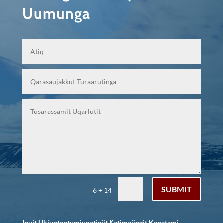
Uumunga
SUBMIT
=
6 + 14
Inuit Ukiuqtaqtumiuqatigiit Katimajingit Kanatami