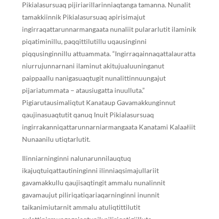
Pikialasursuaq pijiriarillarinniaqtanga tamanna. Nunalit
tamakkiinnik Pikialasursuaq apirisimajut
ingirraqattarunnarmangaata nunaliit pulararlutit ilaminik
piqatiminillu, paqqittilutillu uqausinginni
piqqusinginnillu attuammata. “Ingirraqainnaqattalauratta
niurrujunnarnani ilaminut akitujualuuninganut
paippaallu nanigasuaqtugit nunalittinnuungajut
pijariatummata − atausiugatta inuulluta.”
Pigiarutausimaliqtut Kanataup Gavamakkunginnut
qaujinasuaqtutit qanuq Inuit Pikialasursuaq
ingirrakanniqattarunnarniarmangaata Kanatami Kalaałiit
Nunaanilu utiqtarlutit.
Ilinniarninginni nalunarunnilauqtuq
ikajuqtuiqattautininginni ilinniaqsimajullariit
gavamakkullu qaujisaqtingit ammalu nunalinnit
gavamaujut piliriqatiqariaqarninginni inunnit
taikanimiutarnit ammalu atuliqtittilutit