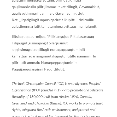
aulattinirmungagajaqtunik piliriqatigiilluta
qaujimanivullu pilirijimmariit katitillugit, Gavamakkut,
qaujisaqtimmariit ammalu Gavamaunngittut
Katujjiqatigiingit uqausiqarlutit ikupittulirinirmillu
aulattigunnarlutit tamatuminga avittuqsimaniujumit.
Ijitsiaq uqalaurmijuq, “Piliriangujuq Pikialasursuaq
Tilijaujjutigisimajangit Silarjuamut
aqqissimagaluaqtillugit nunaqaqqaaqtuminiit
kamattiariaqarninginnut ikajuqtuilutillu namminirlu
pilirilutit ammalu Nunaqaqqaaqtuminiit
Paqqijauqujanginni Paqqittilutit.
The Inuit Circumpolar Council (ICC) is an Indigenous Peoples’
Organization (IPO), founded in 1977 to promote and celebrate
the unity of 180,000 Inuit from Alaska (USA), Canada,
Greenland, and Chukotka (Russia). ICC works to promote Inuit
rights, safeguard the Arctic environment, and protect and
promote the Inuit way of life. In regard to climate change, we