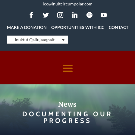
icc@inuitcircumpolar.com
MAKE A DONATION
OPPORTUNITIES WITH ICC
CONTACT
Inuktut Qaliujaaqpait
News
DOCUMENTING OUR
PROGRESS