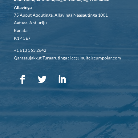
Allavinga
75 Auput Aqqutinga, Allavinga Naasautinga 1001
Aatuaa, Antiuriju
Kanata
K1P 5E7
+1 613 563 2642
Qarasaujakkut Turaarutinga : icc@inuitcircumpolar.com