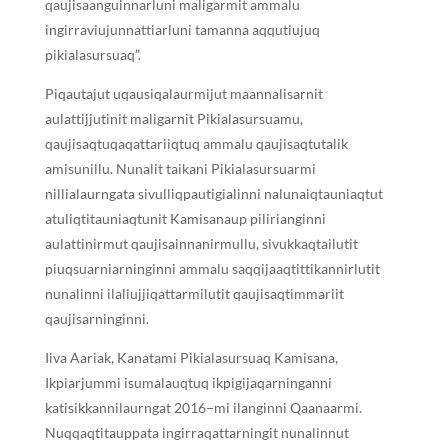
qaujisaanguinnarluni maligarmit ammalu
ingirraviujunnattiarluni tamanna aqqutiujuq
pikialasursuaq”.
Piqautajut uqausiqalaurmijut maannalisarnit
aulattijjutinit maligarnit Pikialasursuamu,
qaujisaqtuqaqattariiqtuq ammalu qaujisaqtutalik
amisunillu. Nunalit taikani Pikialasursuarmi
nillialaurngata sivulliqpautigialinni nalunaiqtauniaqtut
atuliqtitauniaqtunit Kamisanaup pilirianginni
aulattinirmut qaujisainnanirmullu, sivukkaqtailutit
piuqsuarniarninginni ammalu saqqijaaqtittikannirlutit
nunalinni ilaliujjiqattarmilutit qaujisaqtimmariit
qaujisarninginni.
Iiva Aariak, Kanatami Pikialasursuaq Kamisana,
Ikpiarjummi isumalauqtuq ikpigijaqarninganni
katisikkannilaurngat 2016−mi ilanginni Qaanaarmi.
Nuqqaqtitauppata ingirraqattarningit nunalinnut