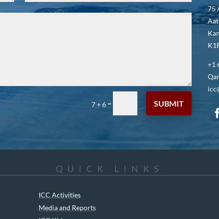
75 
Aat
Kan
K1P
+1 
Qar
icc
SUBMIT
=
7 + 6
QUICK LINKS
ICC Activities
Media and Reports