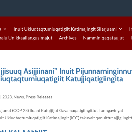
a
Inuit Ukiuqtaqtumiuqatigiit Katimajingit Silarjuami
I
malu Unikkaaliangusimajut
Archives
Namminiqaqataujut
jjisuuq Asijjiinani” Inuit Pijunnarninginnu
kiuqtaqtumiuqatigiit Katujjiqatigiingita
|
2023
,
News
,
Press Releases
aujunut (COP 28) iluani Katujjijut Gavamaqatigiingittut Tunngavingat
uit Ukiuqtaqtumiuqatigiit Katimajingit (ICC) takuvait qanuittut ajjigiingit