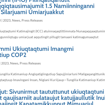
qiqtausimajumit 1.5 Namiinninganni
Silarjuami Umiarjuakkut
3
|
2023
,
News
,
Press Releases
 Ukiuqtaqtumi Katimajingit (ICC) atuinnaqaqtittimmata Nunaqaqqaaqtumin
uaqugunniiqtugu umiarjuat aqqutingit pillugit tamaani katimagumaaqtut
asimmi Ukiuqtaqtumi Imangmi
gutiup COP2
|
2023
,
News
,
Press Releases
ungilia Katimaniup Angiqatigiingutiup Sapujjiniarluni Maligaqangittunik
qtaqtuup Imavingani Insan, Nigiani Kuriijaup—Tungilia Katimaniup Katim
jut: Sivunirmut taututtunut ukiuqtaqtuni
qaujisarniit aulataujut katujjaullutik Inu
majingit Kanatamikkunnut Mimuariul