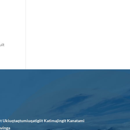
uit
it Ukiuqtaqtumiuqatigiit Katimajingit Kanatami
avinga