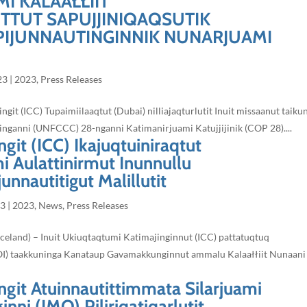
MI KALAAŁŁIIT
TTUT SAPUJJINIQAQSUTIK
IJUNNAUTINGINNIK NUNARJUAMI
23
|
2023
,
Press Releases
git (ICC) Tupaimiilaaqtut (Dubai) nilliajaqturlutit Inuit missaanut taiku
ianinganni (UNFCCC) 28-nganni Katimanirjuami Katujjijinik (COP 28)....
git (ICC) Ikajuqtuiniraqtut
i Aulattinirmut Inunnullu
unnautitigut Malillutit
23
|
2023
,
News
,
Press Releases
 Iceland) – Inuit Ukiuqtaqtumi Katimajinginnut (ICC) pattatuqtuq
(LOI) taakkuninga Kanataup Gavamakkunginnut ammalu Kalaałłiit Nunaani
ngit Atuinnautittimmata Silarjuami
inni (IMO) Piliriqatiqarlutit