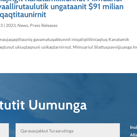
vaallirutaulutik ungataanit $91 milian
qaqtitaunirnit
23
|
2023
,
News
,
Press Releases
iinaujaqaqtitauniq gavamatuqakkunnit iniqaliqtittiniaqtuq Kanatamik
aqtunut ukiuqtaqnuni usikaqtarnirnut. Mimuariul Silattuqsavvijjuanga In
qtutit Uumunga
Inu
All