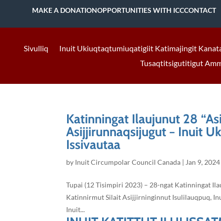
MAKE A DONATION
OPPORTUNITIES WITH ICC
CONTACT
Sivulliq
Inuit Ukiuqtaqtumiuqatigiit Katimajingit Kanat
Tusaqtitsigutitigut Am
Katinningat Ilaujunut 28 “Asi
Asijjirunnaqsijugut − Inuit U
Issivautaa
by
Inuit Circumpolar Council Canada
|
Jan 9, 2024
Tupai (12 Tisimpiri 2023) – 28-ngat Katinningat Il
Katinnirmut Silait Asijjirninginnut Isulilauqpuq, In
Inuit...