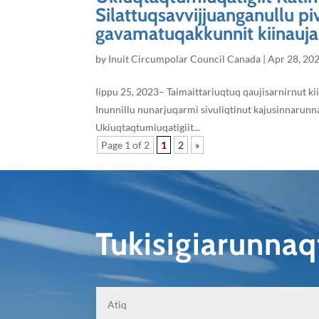
Silattuqsavvijjuanganullu pi
gavamatuqakkunnit kiinauja
by
Inuit Circumpolar Council Canada
|
Apr 28, 20
Iippu 25, 2023– Taimaittariuqtuq qaujisarnirnut k
Inunnillu nunarjuqarmi sivuliqtinut kajusinnarunn
Ukiuqtaqtumiuqatigiit...
Page 1 of 2
1
2
»
Tukisigiarunna