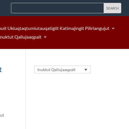
nuit Ukiuqtaqtumiutauqatigiit Katimajingit Piliriangujut
Inuktut Qaliujaaqpait
t
Inuktut Qaliujaaqpait
tut