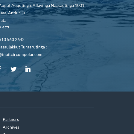
Auput Aqqutinga, Allavinga Naasautinga 1001
uaa, Antiuriju
ata
 5E7
613 563 2642
asaujakkut Turaarutinga :
@inuitcircumpolar.com
Partners
Archives