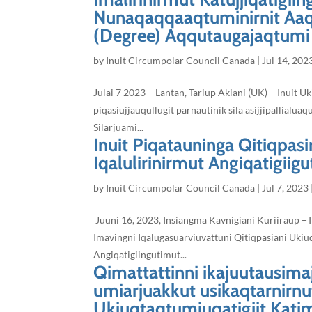
Nunaqaqqaaqtuminirnit Aaq
(Degree) Aqqutaugajaqtumi 
by
Inuit Circumpolar Council Canada
|
Jul 14, 202
Julai 7 2023 – Lantan, Tariup Akiani (UK) – Inuit
piqasiujjauqullugit parnautinik sila asijjipallial
Silarjuami...
Inuit Piqatauninga Qitiqp
Iqalulirinirmut Angiqatigii
by
Inuit Circumpolar Council Canada
|
Jul 7, 2023
Juuni 16, 2023, Insiangma Kavnigiani Kuriiraup −T
Imavingni Iqalugasuarviuvattuni Qitiqpasiani Ukiu
Angiqatigiingutimut...
Qimattattinni ikajuutausima
umiarjuakkut usikaqtarnirnut 
Ukiuqtaqtumiuqatigiit Kati