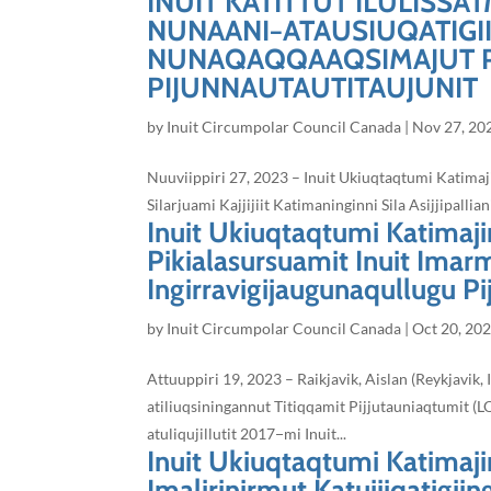
INUIT KATITTUT ILULISSAT
NUNAANI−ATAUSIUQATIGII
NUNAQAQQAAQSIMAJUT P
PIJUNNAUTAUTITAUJUNIT
by
Inuit Circumpolar Council Canada
|
Nov 27, 20
Nuuviippiri 27, 2023 – Inuit Ukiuqtaqtumi Katimajin
Silarjuami Kajjijiit Katimaninginni Sila Asijjipall
Inuit Ukiuqtaqtumi Katimajin
Pikialasursuamit Inuit Imarm
Ingirravigijaugunaqullugu Pij
by
Inuit Circumpolar Council Canada
|
Oct 20, 20
Attuuppiri 19, 2023 – Raikjavik, Aislan (Reykjavik,
atiliuqsiningannut Titiqqamit Pijjutauniaqtumit 
atuliqujillutit 2017−mi Inuit...
Inuit Ukiuqtaqtumi Katimaji
Imalirinirmut Katujjiqatigiing