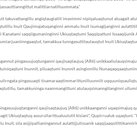
jassauttianngittut malittiarnatilluummata.”
nuit takuvattangillu angiqtaugialiit imavimmi nipiqaluaqtunut atuagait a
utillu Inuit Qaujimajatuqanginni ammalu Inuit isumagijanginni aulattitil
ti Kanatami saqqiigumaninginni Ukiuqtaqtumi Saqqipattuni Issaaqijunik 
 umiarjuaniinngaaqtut, tamakkua tunngasuttitaulauqtut Inuit Ukiuqtaqtu
ngannut pingasuujuqtunganni qaujisaqtaujuq (AR6) unikkaaliulauqsimajut il
attuiniqaqtuni Inunnit, piluaqtumi Inunnit asinginnillu Nunaqaqqaaqtumini
taulirngata pingasuaqti tisamaraaqtimmarittunilluunniit uqquuniqsauliqtu
suaqtutillu, tamakkuninga naammangittuni atulauqsimanngitanginni ullumiuli
t pingasuujuqtanganni qaujisaqtaujuq (AR6) unikkaanganni uqaqsimajuq qa
agit Ukiuqtaqtuq assurullarittualuulutit kisiani”, Qupirrualuk uqaqtuni. 
Inuit, sila asijjipallianingannut aulattijjutissanik saqqijaaqsitittikannir