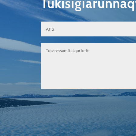
Tukisigiarunna