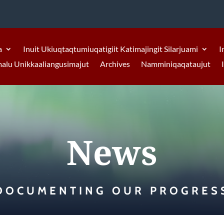
a
Inuit Ukiuqtaqtumiuqatigiit Katimajingit Silarjuami
I
malu Unikkaaliangusimajut
Archives
Namminiqaqataujut
News
DOCUMENTING OUR PROGRES