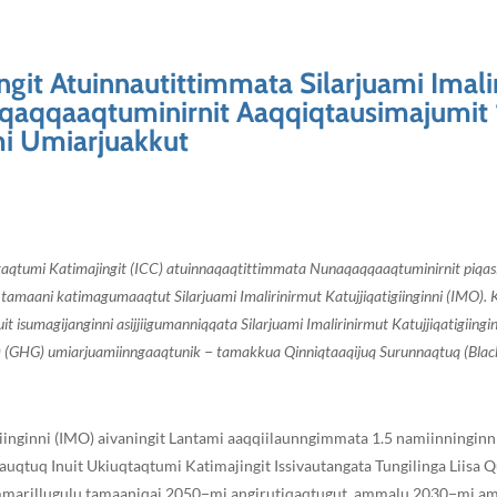
git Atuinnautittimmata Silarjuami Imalir
naqaqqaaqtuminirnit Aaqqiqtausimajumit 
mi Umiarjuakkut
qtaqtumi Katimajingit (ICC) atuinnaqaqtittimmata Nunaqaqqaaqtuminirnit piqasiu
ugit tamaani katimagumaaqtut Silarjuami Imalirinirmut Katujjiqatigiinginni (IMO
t isumagijanginni asijjiigumanniqqata Silarjuami Imalirinirmut Katujjiqatigiingi
as) (GHG) umiarjuamiinngaaqtunik − tamakkua Qinniqtaaqijuq Surunnaqtuq (Bl
igiinginni (IMO) aivaningit Lantami aaqqiilaunngimmata 1.5 namiinninginn
auqtuq Inuit Ukiuqtaqtumi Katimajingit Issivautangata Tungilinga Liisa 
iammarillugulu tamaaniqai 2050−mi angirutiqaqtugut, ammalu 2030−mi a