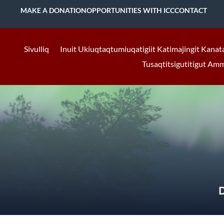
MAKE A DONATION
OPPORTUNITIES WITH ICC
CONTACT
Sivulliq
Inuit Ukiuqtaqtumiuqatigiit Katimajingit Kanat
Tusaqtitsigutitigut Am