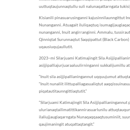
uuttuqtaujunnaqtullu suli nalunaqattarngata tukisi
Kisianili pinasuarusinganni kajusinnilaunngittut I
Nunanganni. Atuagait iluliqaqtuq isumagijaugiaqaqt
nunanganni, Inuit angirranginni. Ammalu, tussirau
Qinniqtat Surunnaqtut Saqqipattut (Black Carbon)
uqausiuqujaullutit.
2023−mi Silarjuami Katimajingit Sila Asijjipalliani
asijjipalliajurjuaraaluulirninganni sukkalijumillu 
“Inuit sila asijjipallianingannut uqquujumut attuq
“Inuit nunaliit ilittupalliagasualiqtut aaqqissuina
piqatautitaunngittiaqtutit.”
“Silarjuami Katimajingit Sila Asijjipallianingannu
ulurianaqtailimatittikannirasuarlunilu attuqtauqun
ilaliujjaugiaqarngata Nunaqaqqaaqtusuminiit, suurlu 
qaujimaningit atuqattaqtangit.”