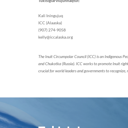
Tukisigiarviujunnaqtut:
Kali Iningujuq
ICC (Alaaska)
(907) 274-9058
kelly@iccalaska.org
The Inuit Circumpolar Council (ICC) is an Indigenous Pe
and Chukotka (Russia). ICC works to promote Inuit rights
crucial for world leaders and governments to recognize, r