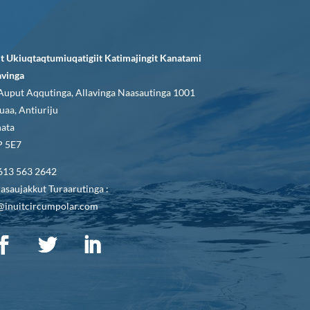
it Ukiuqtaqtumiuqatigiit Katimajingit Kanatami
avinga
Auput Aqqutinga, Allavinga Naasautinga 1001
uaa, Antiuriju
ata
 5E7
613 563 2642
asaujakkut Turaarutinga :
@inuitcircumpolar.com