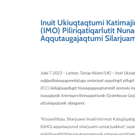
Inuit Ukiuqtaqtumi Katimajin
(IMO) Piliriqatiqarlutit Nu
Aqqutaugajaqtumi Silarjua
Julai 7 2023 – Lantan, Tariup Akiani (UK) – Inuit Ukiu
asijjipallialuaqugunniiqtugu umiarjuat aqqutingit pill
(ICC) ilaliujjauqullugit Nunaqaqqaaqtuminiit ammalu Inui
Issaaqijunik Anirniqarvitinnuupattunik (Greenhouse G
attuiniqaqtunik silanganni.
“Kisianilittau, Silarjuami Imalirinirmut Katujjiqat
(GHG) aqqutaujunut silarjuami umiarjuakkut,” uqal
mikillivaallitittigutaugunnaqtunik pitaqarunniit