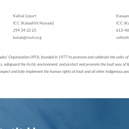
Kalluk Lipurt
Kasaan
ICC (Kalaałłiit Nunaat)
ICC (K
299 34 22 25
613-4
kuluk@inuit.org
cellio
oples’ Organization (IPO), founded in 1977 to promote and celebrate the unity 
, safeguard the Arctic environment, and protect and promote the Inuit way of life.
espect and fully implement the human rights of Inuit and all other Indigenous peo