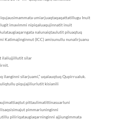
tuliqujausimammata umiarjuaqtaqaqattatillugu Inuit
lugit imavimmi nipiqaluaqujinnatit inuit
Aulataugiaqarngata nalunaiqtaulutit piluaqtuq
mi Katimajinginnut (ICC) amisunullu nunalirjuanu
aliujjillutit silar
rnit.
q ilanginni silarjuami,” uqalauqtuq Qupirrualuk.
qtullu piqujajiliurlutit kisianili
ujimattiaqtut pittaulimatittinasuarluni
“Ilisaqsisimajut pimmariuninginni
lutillu piliriqataugiaqarninginni ajjiungimmata