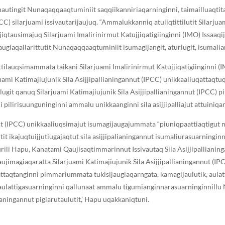
autingit Nunaqaqqaaqtuminiit saqqiikanniriaqarninginni, taimailluaqtitau
CC) silarjuami issivautarijaujuq. “Ammalukkanniq atuliqtittilutit Silarju
iqtausimajuq Silarjuami Imalirinirmut Katujjiqatigiinginni (IMO) Issaaqi
augiaqallarittutit Nunaqaqqaaqtuminiit isumagijangit, aturlugit, isumaliang
tilauqsimammata taikani Silarjuami Imalirinirmut Katujjiqatigiinginni (
uami Katimajiujunik Sila Asijjipallianingannut (IPCC) unikkaaliuqattaqtuq
rilugit qanuq Silarjuami Katimajiujunik Sila Asijjipallianingannut (IPC
lirisuunguninginni ammalu unikkaanginni sila asijjipalliajut attuiniqa
nut (IPCC) unikkaaliuqsimajut isumagijaugajummata “piuniqpaattiaqtigut ma
utit ikajuqtuijjutiugajaqtut sila asijjipalianingannut isumaliurasuarningi
ili ᕼapu, Kanatami Qaujisaqtimmarinnut Issivautaq Sila Asijjipallianin
imagiaqaratta Silarjuami Katimajiujunik Sila Asijjipallianingannut (IP
aqtanginni pimmariummata tukisijaugiaqarngata, kamagijaulutik, aulattijj
aulattigasuarninginni qallunaat ammalu tigumianginnarasuarninginnillu
lianingannut pigiarutaulutit,’ ᕼapu uqakkaniqtuni.