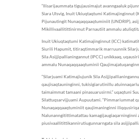
“Ilisarijaummata tigujausimajut avanngaaluk pijunn
Siara Ulsvig, Inuit Ukiuqtaqtumi Katimajinginnut (I
Pijunautingit Nunaqaqqaaqtuminiit (UNDRIP), asijj
Mikillivaallitittinirmut Parnautiit ammalu atuliqtit
Inuit Ukiuqtaqtumi Katimajinginnut (ICC) katimatit
Siurili ᕼapumit, titiraqtimmarik marruunnik Silarj
Sila Asijjipallianingannut (IPCC) unikkaaq, uqausi
ammalu Nunaqaqqaaqtuminii Qaujimajatuqanginni pi
“Silarjuami Katimajiujunik Sila Asijjipallianingan
qaujisaqtauninginni, tukisigiarutinillu atuinnaqarl
taimaimmat tamaani pinasuarusirmi.” uqaqtuni Suur
Silattuqsarvijjuami Aupuutami. “Pimmariummat qauj
Nunaqaqqaaqtuminiit qaujimaninginni iliqqusiriqatt
Nalunanngitittimatattau kamagijaugiaqarninginni 
piusivaallitittikannirutiugunnarngata sila asijjipal