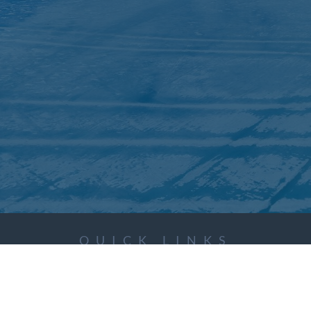
QUICK LINKS
ICC Activities
Media and Reports