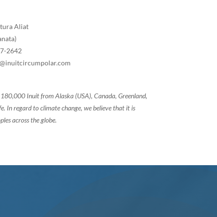
tura Aliat
anata)
07-2642
tt@inuitcircumpolar.com
of 180,000 Inuit from Alaska (USA), Canada, Greenland,
 In regard to climate change, we believe that it is
ples across the globe.