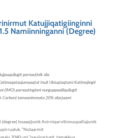
inirmut Katujjiqatigiinginni
1.5 Namiinninganni (Degree)
jjauqullugit parnautinik sila
). Katimaqataujumaaqtut Inuit Ukiuqtaqtumi Katimajingit
nni (IMO) parnautinginni nunguppaalliqullugit
ack Carbon) tamaanimmata 20% silarjuami
i (degree) Issaaqijunik Anirniqarvitinnuupalliajunik
Qupirrualuk. “Nutaarmit
mmalu 2040−mi “qaujisarlugit, tamakkua