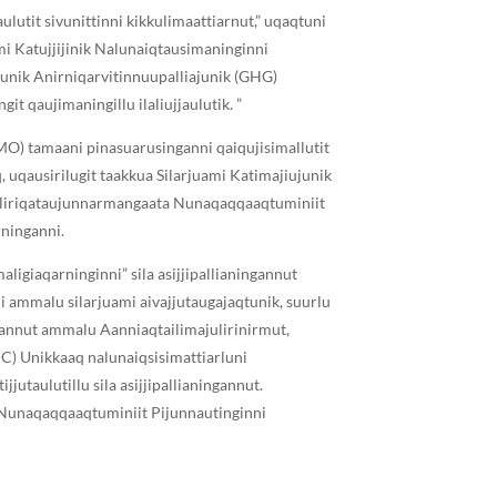
lutit sivunittinni kikkulimaattiarnut,” uqaqtuni
ami Katujjijinik Nalunaiqtausimaninginni
junik Anirniqarvitinnuupalliajunik (GHG)
it qaujimaningillu ilaliujjaulutik. ”
IMO) tamaani pinasuarusinganni qaiqujisimallutit
, uqausirilugit taakkua Silarjuami Katimajiujunik
C) piliriqataujunnarmangaata Nunaqaqqaaqtuminiit
rninganni.
ligiaqarninginni” sila asijjipallianingannut
nni ammalu silarjuami aivajjutaugajaqtunik, suurlu
gannut ammalu Aanniaqtailimajulirinirmut,
CC) Unikkaaq nalunaiqsisimattiarluni
utaulutillu sila asijjipallianingannut.
 Nunaqaqqaaqtuminiit Pijunnautinginni