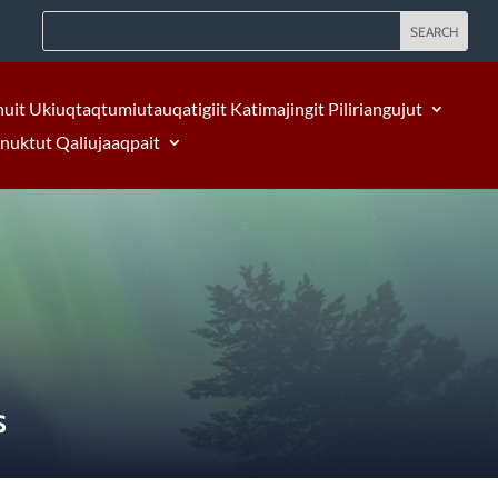
nuit Ukiuqtaqtumiutauqatigiit Katimajingit Piliriangujut
Inuktut Qaliujaaqpait
S