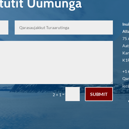
qtutit Uumunga
Inu
All
75 
Aat
Kan
K1P
+1 
Qar
icc
SUBMIT
=
2 + 1