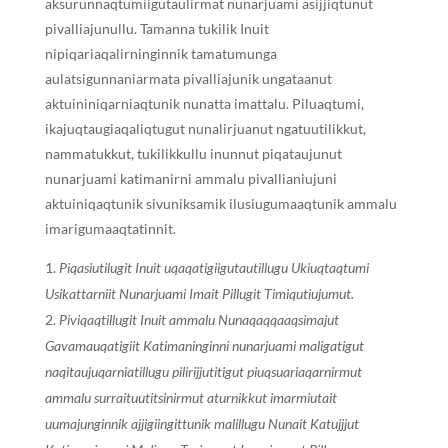
aksurunnaqtumiigutaulirmat nunarjuami asijjiqtunut
pivalliajunullu. Tamanna tukilik Inuit
nipiqariaqalirninginnik tamatumunga
aulatsigunnaniarmata pivalliajunik ungataanut
aktuininiqarniaqtunik nunatta imattalu. Piluaqtumi,
ikajuqtaugiaqaliqtugut nunalirjuanut ngatuutilikkut,
nammatukkut, tukilikkullu inunnut piqataujunut
nunarjuami katimanirni ammalu pivallianiujuni
aktuiniqaqtunik sivuniksamik ilusiugumaaqtunik ammalu
imarigumaaqtatinnit.
Piqasiutilugit Inuit uqaqatigiigutautillugu Ukiuqtaqtumi
Usikattarniit Nunarjuami Imait Pillugit Timiqutiujumut.
Piviqaqtillugit Inuit ammalu Nunaqaqqaaqsimajut
Gavamauqatigiit Katimaninginni nunarjuami maligatigut
naqitaujuqarniatillugu pilirijjutitigut piuqsuariaqarnirmut
ammalu surraituutitsinirmut aturnikkut imarmiutait
uumajunginnik ajjigiingittunik malillugu Nunait Katujjjut