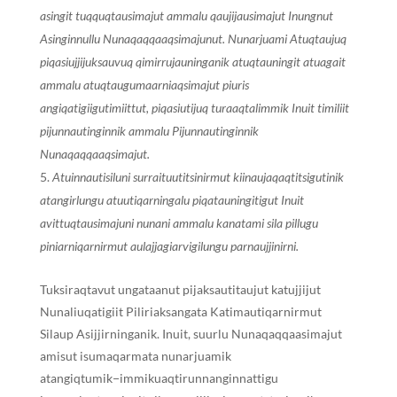
asingit tuqquqtausimajut ammalu qaujijausimajut Inungnut
Asinginnullu Nunaqaqqaaqsimajunut. Nunarjuami Atuqtaujuq
piqasiujjijuksauvuq qimirrujauninganik atuqtauningit atuagait
ammalu atuqtaugumaarniaqsimajut piuris
angiqatigiigutimiittut, piqasiutijuq turaaqtalimmik Inuit timiliit
pijunnautinginnik ammalu Pijunnautinginnik
Nunaqaqqaaqsimajut.
Atuinnautisiluni surraituutitsinirmut kiinaujaqaqtitsigutinik
atangirlungu atuutiqarningalu piqatauningitigut Inuit
avittuqtausimajuni nunani ammalu kanatami sila pillugu
piniarniqarnirmut aulajjagiarvigilungu parnaujjinirni.
Tuksiraqtavut ungataanut pijaksautitaujut katujjijut
Nunaliuqatigiit Piliriaksangata Katimautiqarnirmut
Silaup Asijjirninganik. Inuit, suurlu Nunaqaqqaasimajut
amisut isumaqarmata nunarjuamik
atangiqtumik−immikuaqtirunnanginnattigu