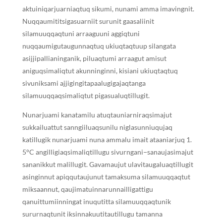
aktuiniqarjuarniaqtuq sikumi, nunami amma imavingnit.
Nuqqaumititsigasuarniit surunit gaasaliinit
silamuuqqaqtuni arraaguuni aggiqtuni
nuqqaumigutaugunnaqtuq ukiuqtaqtuup silangata
asijjipallianinganik, piluaqtumi arraagut amisut
aniguqsimaliqtut akunninginni, kisiani ukiuqtaqtuq
sivuniksami ajjigingitapaalugigajaqtanga
silamuuqqaqsimaliqtut pigasualuqtillugit.
Nunarjuami kanatamilu atuqtauniarniraqsimajut
sukkailuattut sanngiiluaqsunilu niglasunniuqujaq
katillugik nunarjuami nuna ammalu imait ataaniarjuq 1.
5°C angilligiaqsimaliqtillugu sivurngani−sanaujasimajut
sananikkut malillugit. Gavamaujut ulavitaugaluaqtillugit
asinginnut apiqqutaujunut tamaksuma silamuuqqaqtut
miksaannut, qaujimatuinnarunnailligattigu
qanuittumiinningat inuqutitta silamuuqqaqtunik
sururnaqtunit iksinnakuutitautillugu tamanna