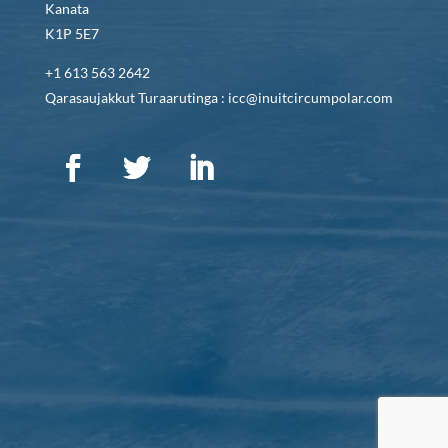
Kanata
K1P 5E7
+1 613 563 2642
Qarasaujakkut Turaarutinga : icc@inuitcircumpolar.com