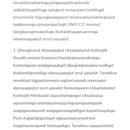
nirumitsivallianinga pingasuaqtiluaqtumik
sukkaliniqaqtillugu asinginni nunarjuami malillugit
niruminniit. Kajungiqsaqqavut nunarjuamut katimajiujut
taakkununga qinuinnaqullugit UNFCCC−kunnut
ippigijaunginnaqullugu ikullaqtitaugasuarninga
silamuuqqaqtut surut uqsualut.
Qinuvigivavut sitamaujuqtut Ukiuqtaqtumut Katimajiit
Nunaliit ammalu Kanatami Nautsituqtausimalirninga
Katimaliqpata aulajjagiaqullugit tilijaujjutigisimajani malillugit
ikullaumitigumallugu silamuuqqaqtut surut uqsualut. Tamakkua
nunalirjuat kiggaqtuimmata angijuni nunanik nunarjuami
silamuuqqaqtut surut uqsualut Nutauniqpaami Ukiuqtaqtumut
Katimajiit Ministautiit Uqausirisimajangat Ukiuqtaqtuq
uqausimininga nalunaiqsisimajuq kinguumajauninganik
aulajjagiarutiqarniit aulajjagiarutaugialitigut kajusititauqullugu
Piuris Angiqatigiigutingat niglasunniqarumanirmut
Aaqqittausimajumik tikitauqullugu. Tamakkua uqaqausiminiit