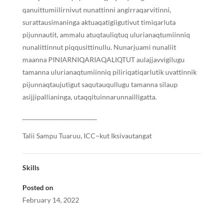
qanuittumiilirnivut nunattinni angirraqarvitinni,
surattausimaninga aktuaqatigiigutivut timiqarluta
pijunnautit, ammalu atuqtauliqtuq ulurianaqtumiinniq
nunalittinnut piqqusittinullu. Nunarjuami nunaliit
maanna PINIARNIQARIAQALIQTUT aulajjavvigilugu
tamanna ulurianaqtumiinniq piliriqatiqarlutik uvattinnik
pijunnaqtaujutigut saqutauqullugu tamanna silaup
asijjipallianinga, utaqqituinnarunnailligatta.
_________________________
Talii Sampu Tuaruu, ICC−kut Iksivautangat
Skills
Posted on
February 14, 2022