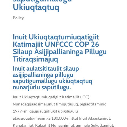
Ukiuqtaqtuq
Policy
Inuit Ukiuqtaqtumiuqatigiit
Katimajiit
UNFCCC COP 26
Silaup Asijjipallianinga Pillugu
Titiraqsimajuq
Inuit aulatsititaulit silaup
asijjipallianinga pillugu
saputigumallugu ukiuqtaqtuq
nunarjurlu saputilugu.
Inuit Ukiuqtaqtumiuqatigiit Katimajiit (ICC)
Nunaqaqqaaqsimajunut timiqutiujuq, pigiaqtitaminiq
1977−mi qaujijauqullugit upigilugulu
atausiuqatigiingninga 180,000-niittut Inuit Alaaskamiut,
Kanatamiut, Kalaałiit Nunaanimiut, ammalu Sukutkamiut.