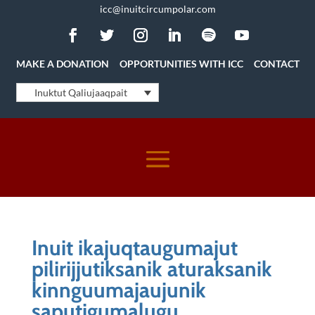
icc@inuitcircumpolar.com
MAKE A DONATION
OPPORTUNITIES WITH ICC
CONTACT
Inuktut Qaliujaaqpait
Inuit ikajuqtaugumajut
pilirijjutiksanik aturaksanik
kinnguumajaujunik
saputigumalugu