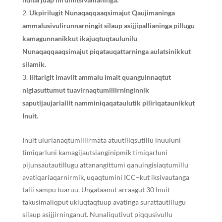
Ukpirilugit Nunaqaqqaaqsimajut Qaujimaninga
ammalusivulirunnarningit silaup asijjipallianinga pillugu
kamagunnanikkut ikajuqtuqtaulunilu
Nunaqaqqaaqsimajut piqatauqattarninga aulatsinikkut
silamik.
Ilitarigit imaviit ammalu imait quanguinnaqtut
niglasuttumut tuavirnaqtumiilirninginnik
saputijaujarialiit namminiqaqataulutik piliriqataunikkut
Inuit.
Inuit ulurianaqtumiilirmata atuutiliqsutillu inuuluni
timiqarluni kamagijautsianginipmik timiqarluni
pijunsautautillugu attanangittumi qanuingisiaqtumillu
avatiqariaqarnirmik, uqaqtumini ICC−kut iksivautanga
talii sampu tuaruu. Ungataanut arraagut 30 Inuit
takusimaliqput ukiuqtaqtuup avatinga surattautillugu
silaup asijjirninganut. Nunaliqutivut piqqusivullu