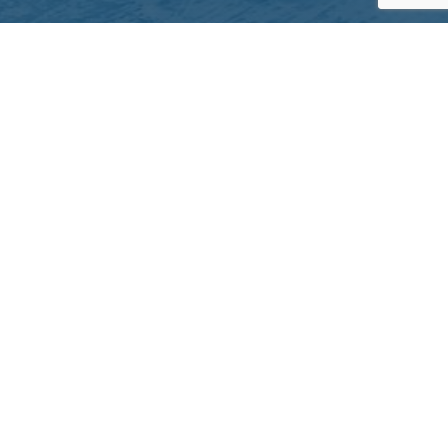
QUICK LINKS
About Inuit Circumpolar Council
ICC Canada
ICC International