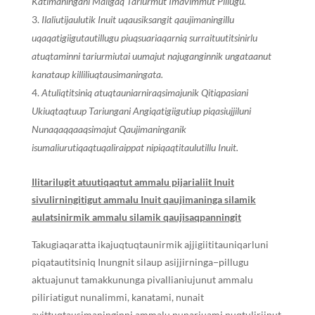
Katimaningani Maligaq Tariurmut Imavimmut Pillugu.
Ilaliutijaulutik Inuit uqausiksangit qaujimaningillu
uqaqatigiigutautillugu piuqsuariaqarniq surraituutitsinirlu
atuqtaminni tariurmiutai uumajut najuganginnik ungataanut
kanataup killiliuqtausimaningata.
Atuliqtitsiniq atuqtauniarniraqsimajunik Qitiqpasiani
Ukiuqtaqtuup Tariungani Angiqatigiigutiup piqasiujjiluni
Nunaqaqqaaqsimajut Qaujimaninganik
isumaliurutiqaqtuqaliraippat nipiqaqtitaulutillu Inuit.
Ilitarilugit atuutiqaqtut ammalu pijarialiit Inuit
sivulirningitigut ammalu Inuit qaujimaninga silamik
aulatsinirmik ammalu silamik qaujisaqpanningit
Takugiaqaratta ikajuqtuqtaunirmik ajjigiititauniqarluni
piqatautitsiniq Inungnit silaup asijjirninga−pillugu
aktuajunut tamakkununga pivallianiujunut ammalu
piliriatigut nunalimmi, kanatami, nunait
avittuqtausimaninginni ammalu nunarjuami puqtuliriinut.