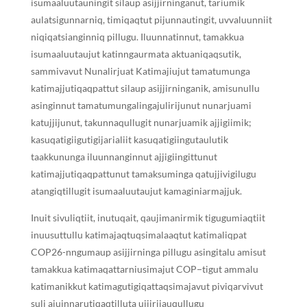
isumaaluutauningit silaup asijjirninganut, tariumik
aulatsigunnarniq, timiqaqtut pijunnautingit, uvvaluunniit
niqiqatsianginniq pillugu. Iluunnatinnut, tamakkua
isumaaluutaujut katinngaurmata aktuaniqaqsutik,
sammivavut Nunalirjuat Katimajiujut tamatumunga
katimajjutiqaqpattut silaup asijjirninganik, amisunullu
asinginnut tamatumungalingajulirijunut nunarjuami
katujjijunut, takunnaqullugit nunarjuamik ajjigiimik;
kasuqatigiigutigijarialiit kasuqatigiingutaulutik
taakkununga iluunnanginnut ajjigiingittunut
katimajjutiqaqpattunut tamaksuminga qatujjivigilugu
atangiqtillugit isumaaluutaujut kamaginiarmajjuk.
Inuit sivuliqtiit, inutuqait, qaujimanirmik tigugumiaqtiit
inuusuttullu katimajaqtuqsimalaaqtut katimaliqpat
COP26-nngumaup asijjirninga pillugu asingitalu amisut
tamakkua katimaqattarniusimajut COP−tigut ammalu
katimanikkut katimagutigiqattaqsimajavut piviqarvivut
suli ajuinnarutiqaqtilluta ujjirijauqullugu