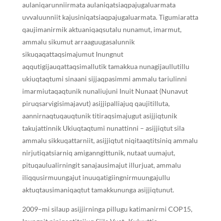
aulaniqarunniirmata aulaniqatsiaqpajugaluarmata
uvvaluunniit kajusiniqatsiaqpajugaluarmata. Tigumiaratta
qaujimanirmik aktuaniqaqsutalu nunamut, imarmut,
ammalu sikumut arraaguugasalunnik
sikuqaqattaqsimajumut Inungnut
aqqutigijauqattaqsimallutik tamakkua nunagijaullutillu
ukiuqtaqtumi sinaani sijjaqpasimmi ammalu tariulinni
imarmiutaqaqtunik nunaliujuni Inuit Nunaat (Nunavut
piruqsarvigisimajavut) asijjipalliajuq qaujitilluta,
aannirnaqtuqauqtunik titiraqsimajugut asijjiqtunik
takujattinnik Ukiuqtaqtumi nunattinni – asijjiqtut sila
ammalu sikkuqattarniit, asijjiqtut niqitaaqtitsiniq ammalu
nirjutiqatsiarniq amiganngittunik, nutaat uumajut,
pituqaulualirningit sanajausimajut illurjuat, ammalu
iliqqusirmuungajut inuuqatigiingnirmuungajullu
aktuqtausimaniqaqtut tamakkununga asijjiqtunut.
2009−mi silaup asijjirninga pillugu katimanirmi COP15,