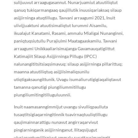
sulijuuvut arraagugasannut. Nunarjuamiut atuutiliqtut
qanuq tukiqarmangaaq qaujillutik inuusiqariaksaq silaup
asijjirninga atuqtillugu. Tavvani arraagumi 2021, Inuit
ulivijjuaktuni atuutisimaliqtut Iurummi Aisamilu,
ikualajut Kanatami, Rasami, ammalu Mialigai Nunanginni,
paniqtuqsiutullu Purajiulmi Maatagaaskamilu. Tavvani
arraagumi Unikkaaliarisimajanga Gavamauqatigiittut
Katimajiit Silaup Asijjirninga Pillugu (IPCC)
nalunangititsitsiaqsimavuq: silaup asijjirninga pillarittuq;
maanna atuutiliqtuq asijjiisimaliqsunilu
utiqtigaksaungittunik. Uvagu isumaliurutigigiaqaliqtavut
tamanna qanutigi piungiliummitillugu
piungiliumitingitilluguluunnii.
Inuit naamasanngimmijut uvangu sivulliqpaulluta
tusaqtitsigiaqarningitinnik tuavirnaqtuuliqtillugu
qaujimainnarattigu nunavut angirraqarvivut
pingiarninganik asijjirninganut. Ilitaqsijugut
ulurianaqtumiilirnivut ammalu surattausimaningit