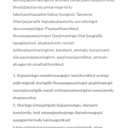
Sivuliqtausiarniq piniarniqarnirlu
takutsautitauqattariiqtuq Inungnut. Tamanna
ilitarijaujarialik ikajuqtuqtaulunilu surraitutigut
aturunnaqtutigut. Piqatautitaunikkut,
Nunaqaqqaaqsimajut Qaujimaninga ilitarijaugialik,
iqqagijauluni, atuqtaulunilu nunait
avittuqtausimaninginni, kanatami, ammalu nunarjuami
sila qaujisaqtauninginni, qaujimaniqarnikkut, ammalu
atuagarnik pivalliatitsinikkut.
Ikajuqturlugu nunalimmuungajut nautsiturnikkut avatiup
asijjirninganik aturlugillu Nunaqaqqaaqsimajut qaujisimajangit
nautsiqturusingillu nunait avittuqtausimaninginni nunarjuamilu
atuqtauvattut.
Ilitarilugu kiinaujatigullu ikajuqsimalugu, silarjuami
kanatamilu, Inuit nalunaijaqsimajanga iliqtunirmungajut
aaqqigiarinirmullu tukimuagutiksait
tukimuattitsigutautsiarniarmata uqausirijattinnik ullumi