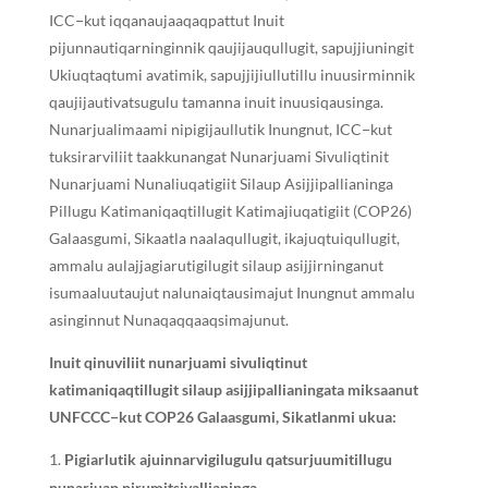
ICC−kut iqqanaujaaqaqpattut Inuit
pijunnautiqarninginnik qaujijauqullugit, sapujjiuningit
Ukiuqtaqtumi avatimik, sapujjijiullutillu inuusirminnik
qaujijautivatsugulu tamanna inuit inuusiqausinga.
Nunarjualimaami nipigijaullutik Inungnut, ICC−kut
tuksirarviliit taakkunangat Nunarjuami Sivuliqtinit
Nunarjuami Nunaliuqatigiit Silaup Asijjipallianinga
Pillugu Katimaniqaqtillugit Katimajiuqatigiit (COP26)
Galaasgumi, Sikaatla naalaqullugit, ikajuqtuiqullugit,
ammalu aulajjagiarutigilugit silaup asijjirninganut
isumaaluutaujut nalunaiqtausimajut Inungnut ammalu
asinginnut Nunaqaqqaaqsimajunut.
Inuit qinuviliit nunarjuami sivuliqtinut
katimaniqaqtillugit silaup asijjipallianingata miksaanut
UNFCCC−kut COP26 Galaasgumi, Sikatlanmi ukua:
Pigiarlutik ajuinnarvigilugulu qatsurjuumitillugu
nunarjuap nirumitsivallianinga.