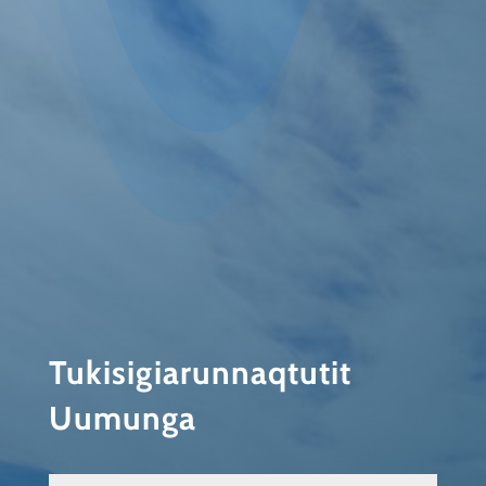
Tukisigiarunnaqtutit
Uumunga