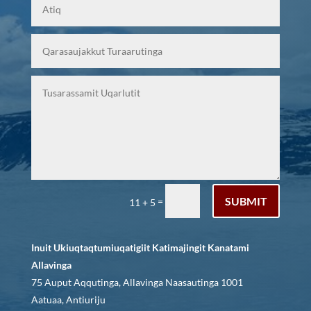
SUBMIT
=
11 + 5
Inuit Ukiuqtaqtumiuqatigiit Katimajingit Kanatami
Allavinga
75 Auput Aqqutinga, Allavinga Naasautinga 1001
Aatuaa, Antiuriju