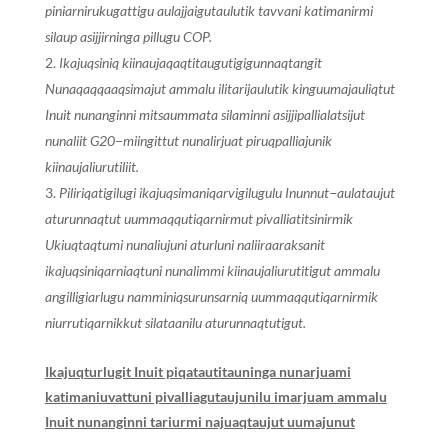
piniarnirukugattigu aulajjaigutaulutik tavvani katimanirmi
silaup asijjirninga pillugu COP.
Ikajuqsiniq kiinaujaqaqtitaugutigigunnaqtangit
Nunaqaqqaaqsimajut ammalu ilitarijaulutik kinguumajauliqtut
Inuit nunanginni mitsaummata silaminni asijjipallialatsijut
nunaliit G20−miingittut nunalirjuat piruqpalliajunik
kiinaujaliurutiliit.
Piliriqatigilugi ikajuqsimaniqarvigilugulu Inunnut−aulataujut
aturunnaqtut uummaqqutiqarnirmut pivalliatitsinirmik
Ukiuqtaqtumi nunaliujuni aturluni naliiraaraksanit
ikajuqsiniqarniaqtuni nunalimmi kiinaujaliurutitigut ammalu
angilligiarlugu namminiqsurunsarniq uummaqqutiqarnirmik
niurrutiqarnikkut silataanilu aturunnaqtutigut.
Ikajuqturlugit Inuit piqatautitauninga nunarjuami
katimaniuvattuni pivalliagutaujunilu imarjuam ammalu
Inuit nunanginni tariurmi najuaqtaujut uumajunut