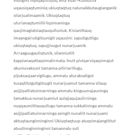
Inungnit nipiqaqtitsijuq Siila Vuat−Kuluuttia
uqausiqaqtuminiq ukiuqtaqtuq nalunaikkutaugianganik
silarjualimaamik. Ukiuqtaqtuq
ulurianaqtumiiliriiqsimaninga
qaujimagiatsiaqtauqulluniuk. Kisianittauq
imaangairutigitsunigit uqausini: saputiguttigu
ukiuqtaqtuq, sapujjivugut nunarjuamik.
Arraaguugauliqtunik, silanniutiit
kappianaqattaqsimalirmata. Inuit piviqarviqaqsimajut
akuniuvaksuni tamanna piliriarillugu,
pijuksaujaarvigilugu, ammalu aturaksatigut
tusaqtitsigutigitsugit nunarjuamut tamanna silaup
asijjipalliatuinnarninga ammalu kinguumajauninga
tamakkua nunarjuamiut aulajjaqujaulirninga
nuqqaumititauqullugu tamanna sukkalininga ammalu
asijjipalliatuinnarninga asingit nunaliit nunarjuami
aktuqtaunginninginni Ukiuqtaqtuup atuqsimajangititut
atuutinnginninginni tamannalu suli