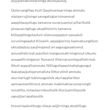
asijjipalliatuinnarninga atuutijauvuq.
Qularnangillaq Inuit Qaujimaniqarninga ammalu
nipiqarrujjininga sanngatsigiarisimammat
aaqqittauqullugu tamanna nunarjuamiut pillarillutik
pinasuarvigilugu atuqtitsinirlu tamanna
killiqaqtitsigutauluni silamuuqqaqtut uqsualuit
suruniingaaqtut Kisianili, aaqqigiariniq taannatuungilluni
ukiuqtaqtuq qaujimajavut arraaguugasaalunnut
asiuvallialirmat aujuittut manguumalirninginnut sikuulu
ausaqailirninganut. Nunavut ilitarnarunniiqpallialirmat.
Sikuit auppalliammata. Nilliagutiqaqsimaliqtugungut
ikajuqtaujjutiqarumalluta ilitturutinit ammalu
aturniarlugit tukimuagutinik aturiaqallarittut
aannaumanittinnut ammalu makimatsiarunnarningit
nunalitta, nutaulaurnikuullutik illurjuamiiliqsutik
sapujjijariaqaliqsutik.
Inuusiriqasiutitsugu silaup asijjirninga atuqtillugu