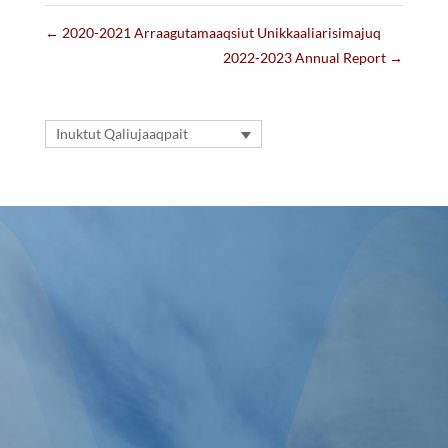
←
2020-2021 Arraagutamaaqsiut Unikkaaliarisimajuq
2022-2023 Annual Report
→
Inuktut Qaliujaaqpait