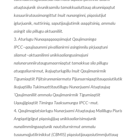
atuqtaujunik sivuniksamilu tamakkualuttauq akunniqaqtut
kasuuriirutausimangittut Inuit nunanginni, piqasiutijut
iglurjuanik, nuttiriniq, saputijaujjutimik aaqqitsiniq, ammalu
asingit sila pillugu aktuaniliit.
Aturlugu Nunaqaqqaaqsimajut Qaujimaninga
IPCC−qaujisaummi pivallianirmi asinginnilu pirjuaqtuni
silamut−aktuanilinni unikkaaliangusimajuni
nalunarunniirutaugumaarniaqtut tamakkua sila pillugu
atuagaliurnirmut, ikajuqturlugillu Inuit Qaujimanirmik
Tigumiaqtiit Pijitsirunnaniarmata Pijunsarniqaqtitauqasiutilutik
Ikajuqtiillu Tukimuattitautillugu Nunarjuami Atuqtaujuq
’Qaujimaniliit ammalu Qaujimanirmik Tigumiaqtiit
Uqaujjigiaqtiit Timinga Taaksumunga IPCC−mut.
Qaujimagiatsiarlugu Nunarjuami Atuqtaujuq Malillugu Piuris
Angiqatigiigut piqasiujjijuq unikkaaliarisimajunik
nunalimmiingaaqtunik nautsiturnirmut ammalu
tusaumajjutilirinikkut (CBMIS) piqasiutijauqasiutimmijuttauq