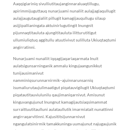
Aaqqigiariniq sivulliutitaujanginnaraluaqtillugu,
apirimmijuguttauq nunarjuami nunaliit aulajjagiaqullugit
aulajjaugutaugialiit pillugit kamagijauqullugu silaup
asijjipallianingata aktuinirlugutingit Inungnit
pijunnaqtitauluta ajungititauluta ilitturutitigut
ullumiuliqtuq aggitullu atuutivivut sulilluta Ukiuqtaqtumi
angirratinni.
Nunarjuami nunaliit iqqagijaqariaqarmata Inuit
aulatsigunsarninganik ammalu kingujaangunikkut
tunijausimanivut
namminiqsurunnarnirmik−ajuinnarunsarniq
isumaliurutaujulimaatigut piqatauvigilugit Ukiuqtaqtumi
piqatautitauviulunilu qaujimaniqarnivut. Amisunut
kinguvangujunut Inungnut kamagijautsiaqsimammat
surraittuutitaulluni aulataullutik imarmiatait nunattinni
angirraqarvitinni. Kajusititsijunnarnivut
ngangulatsinirmik tamakkuninga uumajunut najugaujunik