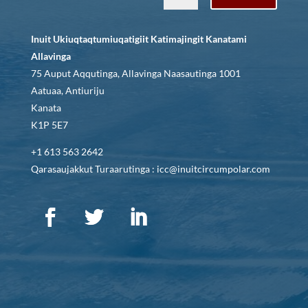
Inuit Ukiuqtaqtumiuqatigiit Katimajingit Kanatami
Allavinga
75 Auput Aqqutinga, Allavinga Naasautinga 1001
Aatuaa, Antiuriju
Kanata
K1P 5E7
+1 613 563 2642
Qarasaujakkut Turaarutinga : icc@inuitcircumpolar.com