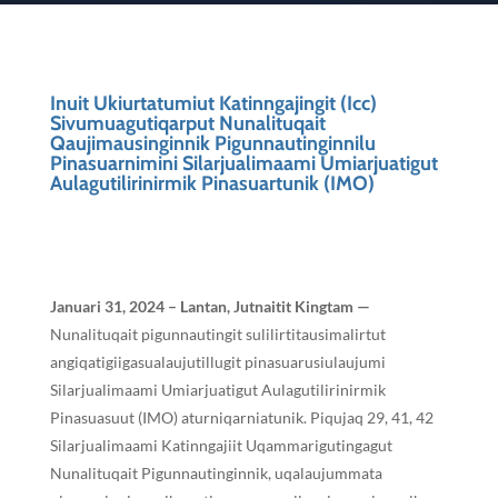
Inuit Ukiurtatumiut Katinngajingit (Icc)
Sivumuagutiqarput Nunalituqait
Qaujimausinginnik Pigunnautinginnilu
Pinasuarnimini Silarjualimaami Umiarjuatigut
Aulagutilirinirmik Pinasuartunik (IMO)
Januari 31, 2024 – Lantan, Jutnait
i
t Kingtam —
Nunalituqait pigunnautingit sulilirtitausimalirtut
angiqatigiigasualaujutillugit pinasuarusiulaujumi
Silarjualimaami Umiarjuatigut Aulagutilirinirmik
Pinasuasuut (IMO) aturniqarniatunik
.
Piqujaq 29, 41, 42
Silarjualimaami Katinngajiit Uqammarigutingagut
Nunalituqait Pigunnautinginnik, uqalaujummata