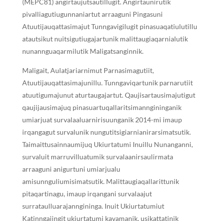
(MEPC81) angirtaujutsautillugit. Angirtaunirutik
pivalliagutiugunnaniartut arraaguni Pingasuni
Atuutijauqattasimajut Tunngavigilugit pinasuaqatiulutillu
atautsikut nuitsigutiugajartunik malittaugiaqarnialutik
nunannguaqarmilutik Maligatsanginnik.
Maligait, Aulatjariarnimut Parnasimagutiit,
Atuutijauqattasimajunillu. Tunngaviqartunik parnarutiit
atuutigumajunut aturtaugajartut. Qaujisartausimajutigut
qaujijausimajuq pinasuartuqallaritsimanngininganik
umiarjuat survalaaluarnirisuunganik 2014-mi imaup
irqangagut survalunik nungutitsigiarnianirarsimatsutik.
Taimaittusainnaumijuq Ukiurtatumi Inuillu Nunanganni,
survaluit marruvilluatumik survalaanirsaulirmata
arraaguni anigurtuni umiarjualu
amisunnguliumisimatsutik. Malittaugiaqallarittunik
pitaqartinagu, imaup irqangani survalaajut
surrataulluarajanngininga. Inuit Ukiurtatumiut
Katinngajingit ukiurtatumi kavamanik, usikattatinik