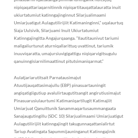
nipiqaqattariaqarnitinnik nipiqartitauqattalauratta inuit
ukiurtatumiut katinngajinginnut Silarjualimaami
Umiarjuatigut Aulagutilirijiit Katimaninginni,” uqalaurtuq
Siaja Uulsivik, Silarjuami Inuit Ukiurtatumiut
Katinngajingitta Angajurqaanga. “Ilautitaunivut tariumi
maligaliurtunut aturniqallarittuq uvattinut, tariumik
inuuviqaratta, umajursiuvigigattigu niqiqarvigitsugulu
qanuinngisiarnilimaattinut pitutsimaniqarmat.”
Aulatjariarutitsait Parnatausimajut
Atuutijauqattasimajullu (EBP) pinasuartauningit
angiqatigiigutiup avalulirtaugutitsangit angirutiusimajut
Pinasuarusiulaurtumi Katimaniqartilugit Katimajiit
Umiarjuat Qanuittunik Sanammaqartusaummangaata
Sanajaugutingillu (SDC 10) Silarjualimaami Umiarjuatigut
Aulagutilirijiit katinngajingit takugunnaqattanialirtut
Tariup Avatingata Sapummijauninganut Katinngajinik