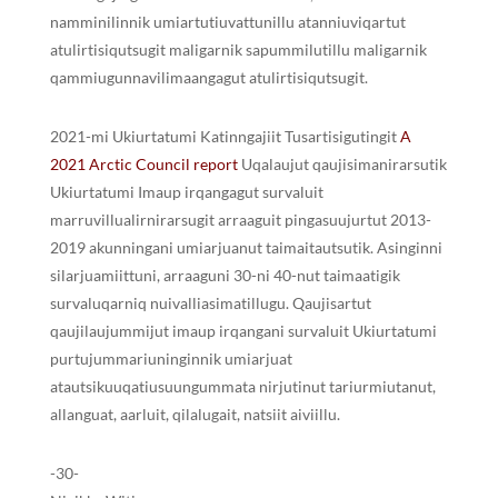
namminilinnik umiartutiuvattunillu atanniuviqartut
atulirtisiqutsugit maligarnik sapummilutillu maligarnik
qammiugunnavilimaangagut atulirtisiqutsugit.
2021-mi Ukiurtatumi Katinngajiit Tusartisigutingit
A
2021 Arctic Council report
Uqalaujut qaujisimanirarsutik
Ukiurtatumi Imaup irqangagut survaluit
marruvillualirnirarsugit arraaguit pingasuujurtut 2013-
2019 akunningani umiarjuanut taimaitautsutik. Asinginni
silarjuamiittuni, arraaguni 30-ni 40-nut taimaatigik
survaluqarniq nuivalliasimatillugu. Qaujisartut
qaujilaujummijut imaup irqangani survaluit Ukiurtatumi
purtujummariuninginnik umiarjuat
atautsikuuqatiusuungummata nirjutinut tariurmiutanut,
allanguat, aarluit, qilalugait, natsiit aiviillu.
-30-