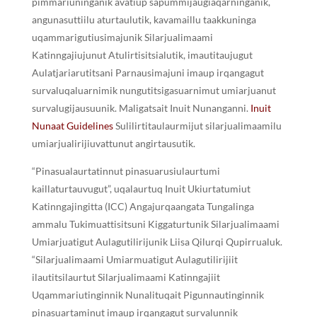
pimmariuninganik avatiup sapummijaugiaqarninganik,
angunasuttiilu aturtaulutik, kavamaillu taakkuninga
uqammarigutiusimajunik Silarjualimaami
Katinngajiujunut Atulirtisitsialutik, imautitaujugut
Aulatjariarutitsani Parnausimajuni imaup irqangagut
survaluqaluarnimik nungutitsigasuarnimut umiarjuanut
survalugijausuunik. Maligatsait Inuit Nunanganni.
Inuit
Nunaat Guidelines
Sulilirtitaulaurmijut silarjualimaamilu
umiarjualirijiuvattunut angirtausutik.
“Pinasualaurtatinnut pinasuarusiulaurtumi
kaillaturtauvugut”, uqalaurtuq Inuit Ukiurtatumiut
Katinngajingitta (ICC) Angajurqaangata Tungalinga
ammalu Tukimuattisitsuni Kiggaturtunik Silarjualimaami
Umiarjuatigut Aulagutilirijunik Liisa Qilurqi Qupirrualuk.
“Silarjualimaami Umiarmuatigut Aulagutilirijiit
ilautitsilaurtut Silarjualimaami Katinngajiit
Uqammariutinginnik Nunalituqait Pigunnautinginnik
pinasuartaminut imaup irqangagut survalunnik