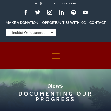
icc@inuitcircumpolar.com
MAKE A DONATION
OPPORTUNITIES WITH ICC
CONTACT
Inuktut Qaliujaaqpait
News
DOCUMENTING OUR
PROGRESS