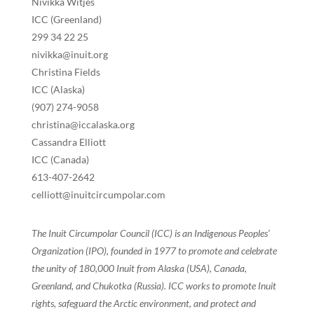
Nivikka Witjes
ICC (Greenland)
299 34 22 25
nivikka@inuit.org
Christina Fields
ICC (Alaska)
(907) 274-9058
christina@iccalaska.org
Cassandra Elliott
ICC (Canada)
613-407-2642
celliott@inuitcircumpolar.com
The Inuit Circumpolar Council (ICC) is an Indigenous Peoples’
Organization (IPO), founded in 1977 to promote and celebrate
the unity of 180,000 Inuit from Alaska (USA), Canada,
Greenland, and Chukotka (Russia). ICC works to promote Inuit
rights, safeguard the Arctic environment, and protect and