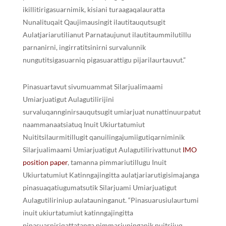
ikillitirigasuarnimik, kisiani turaagaqalauratta
Nunalituqait Qaujimausingit ilautitauqutsugit
Aulatjariarutilianut Parnataujunut ilautitaummilutillu
parnanirni, ingirratitsinirni survalunnik
nungutitsigasuarniq pigasuarattigu pijarilaurtauvut.”
Pinasuartavut sivumuammat Silarjualimaami
Umiarjuatigut Aulagutilirijini
survaluqannginirsauqutsugit umiarjuat nunattinuurpatut
naammanaatsiatuq Inuit Ukiurtatumiut
Nuititsilaurmitillugit qanuilingajumiigutiqarniminik
Silarjualimaami Umiarjuatigut Aulagutilirivattunut
IMO
position paper
, tamanna pimmariutillugu Inuit
Ukiurtatumiut Katinngajingitta aulatjariarutigisimajanga
pinasuaqatiugumatsutik Silarjuami Umiarjuatigut
Aulagutiliriniup aulatauninganut. “Pinasuarusiulaurtumi
inuit ukiurtatumiut katinngajingitta
pinasuarniriqattatanga pimmariuninganik nuitsijuq