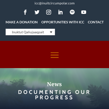
icc@inuitcircumpolar.com
MAKE A DONATION
OPPORTUNITIES WITH ICC
CONTACT
Inuktut Qaliujaaqpait
News
DOCUMENTING OUR
PROGRESS