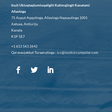
Inuit Ukiuqtaqtumiuqatigiit Katimajingit Kanatami
Allavinga
75 Auput Aqqutinga, Allavinga Naasautinga 1001
Aatuaa, Antiuriju
Kanata
K1P 5E7
+1 613 563 2642
Qarasaujakkut Turaarutinga : icc@inuitcircumpolar.com