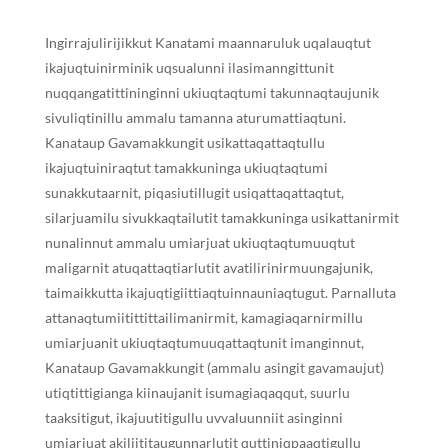
I
ngirrajulirijikkut
K
anatami maannaruluk uqalauqtut
ikajuqtuinirminik uqsualunni ilasimanngittunit
nuq
q
angatittininginni ukiuqtaqtumi takunnaqtaujunik
sivuliqtinillu ammalu tamanna aturumattiaqtuni.
Kanataup
G
avamakkungit usikattaqattaqtullu
ikajuqtuiniraqtut tamakkuninga ukiuqtaqtumi
sunakkutaarnit, piqasiutillugit usiqattaqattaqtut,
silarjuamilu sivukkaqtailutit tamakkuninga usikattanirmit
nunalinnut ammalu umiarjuat ukiuqtaqtumuuqtut
maligarnit atuqattaqtiarlutit avatilirinirmuungajunik,
taimaikkutta ikajuqtigiittiaqtuinnauniaqtugut. Parnalluta
attanaqtumiitittittailimanirmit, kamagiaqarnirmillu
umiarjuanit ukiuqtaqtumuuqattaqtunit imanginnut,
K
anataup
G
avamakkungit (ammalu asingit gavamaujut)
utiqtittigianga kiinaujanit isumagiaqaq
q
ut, suurlu
taaksitigut, ikajuutitigullu uvvaluunniit asinginni
umiarjuat akiliititaugunnarlutit quttiniqpaaqtigullu