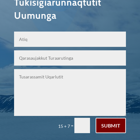
Tukisigiarunnaqtutit
Uumunga
SUBMIT
=
15 + 7