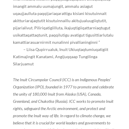
imangit ammalu
uu
majungit, ammalu asiagut
uqaujjaulluta paq
q
ijariaqarattigu kisiani kisutuinnait
akitturiarajaqtutit kisutuinnaillu akitujualuugiiqtutit,
pijarialivut. Piliriqatigiilluta, ikajuqtigiiqattarniaqtugut
usikattaqattaqtunit, paq
q
ilutigu avatigut tigusittiarlutalu
kamattiarasuarnirmit nunalinni pivallianinginni ”
–
L
iisa
Q
upirrualuk,
I
nuit
U
kiuqtaqtumiuqatigiit
K
atimajingit
K
anatami,
A
ngijuq
q
aap
T
ungilinga
S
ilarjuamut
The Inuit Circumpolar Council (ICC) is an Indigenous Peoples’
Organization (IPO), founded in 1977 to promote and celebrate
the unity of 180,000 Inuit from Alaska (USA), Canada,
Greenland, and Chukotka (Russia). ICC works to promote Inuit
rights, safeguard the Arctic environment, and protect and
promote the Inuit way of life. In regard to climate change, we
believe that it is crucial for world leaders and governments to