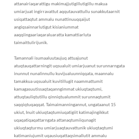
attanairiaqarattigu makimajjutigillutigillu makua
umiarjuat ingirravattut aq
q
utauvattullu sunakkutaarnit
usiqattaqtut ammalu nunattinuuq
q
aijut
angiqsainnarlutigut kisianiummat
aa
q
q
iingaariaqaraluaratta kamattiarluta
taimaittulirijunik.
Tamannali isumaaluutaujuq attuajunut
a
tuqtauqattarningit
u
qsualuit umiarjuanut surunnarngata
inunnut nunalinnullu kuvijualuunniq
q
ata, maannalu
tamakkua uqsualuit kuvitillugit naammattumit
kamagasuutissaqtaqanngimmat ukiuqtaqtumi,
attuqtauliqtutillu qinniqtualummit surunnaqtumit
saq
q
iqtuqaq
q
at. Taimaimanningannut, ungataanut 15
ukiut,
I
nuit ukiuqtaqtumiuqatigiit katimajingikkut
uqaqatiqaqattarngata attanaqtumiiqunagit
ukiuqtaqturmu umiarjuaqtauvattunik ukiuqtaqtumi
katimaniujumit uqausiuqattaqsimallutit ammalu