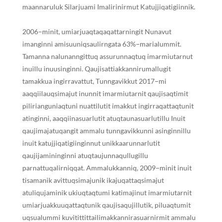
maannaruluk
S
ilarjuami
I
malirinirmut
K
atujjiqatigiinnik.
2006−minit, umiarjuaqtaqaqattarningit
N
unavut
imanginni amisuuniqsaulirngata 63%−marialummit.
Tamanna nalunanngittuq assurunnaqtuq imarmiutarnut
inuillu inuusinginni. Qaujisattiakkannirumallugit
tamakkua ingirravattut,
T
unngavikkut 2017−mi
aa
q
q
iilauqsimajut inunnit imarmiutarnit qaujisaqtimit
pilirianguniaqtuni nuattilutit imakkut ingirraqattaqtunit
atinginni,
aa
q
q
iinasuarlutit atuqtaunasuarlutillu
I
nuit
qaujimajatuqangit ammalu tunngavikkunni asinginnillu
inuit katujjiqatigiinginnut unikkaarunnarlutit
qaujijamininginni atuqtaujunnaqullugillu
parnattuqalirniq
q
at. Ammalukkanniq, 2009−minit inuit
tisamanik avittuqsimajunik ikajuqattaqsimajut
atuliqujaminik ukiuqtaqtumi katimajinut imarmiutarnit
umiarjuakkuuqattaqtunik qaujisaqujillutik, piluaqtumit
uqsualummi kuvitittittailimakkannirasuarnirmit ammalu