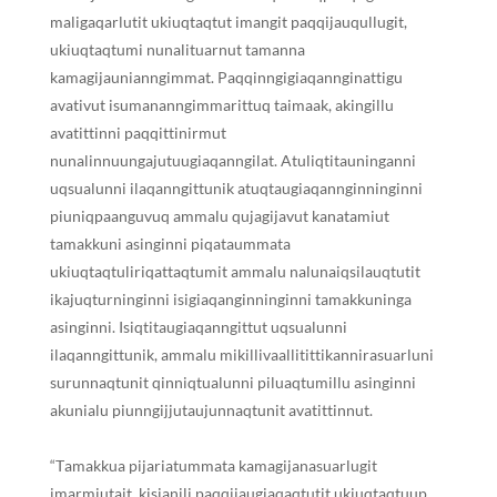
maligaqarlutit ukiuqtaqtut imangit paq
q
ijauqullugit,
ukiuqtaqtumi nunalituarnut tamanna
kamagijaunianngimmat
.
Paq
q
inngigiaqannginattigu
avativut isumananngimmarittuq taimaak, akingillu
avatittinni paq
q
ittinirmut
nunalinnuungajutuugiaqanngilat. Atuliqtitauninganni
uqsualunni ilaqanngittunik atuqtaugiaqannginninginni
piuniqpaanguvuq ammalu qujagijavut kanatamiut
tamakkuni asinginni piqataummata
ukiuqtaqtuliriqattaqtumit ammalu nalunaiqsilauqtutit
ikajuqturninginni isigiaqanginninginni tamakkuninga
asinginni. Isiqtitaugiaqanngittut uqsualunni
ilaqanngittunik, ammalu mikillivaallitittikannirasuarluni
surunnaqtunit qinniqtualunni piluaqtumillu asinginni
akunialu piunngijjutaujunnaqtunit avatittinnut.
“
T
amakkua pijariatummata kamagijanasuarlugit
imarmiutait, kisianili paq
q
ijaugiaqaqtutit ukiuqtaqtuup