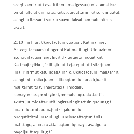
saq
q
iikannirlutit avatittinnut maligassaujunik tamakkua
pijjutigillugit qinniqtualuit saq
q
iqattarningit surunnaqtut,
asingillu ilassanit suurlu saavu tiaksait ammalu nitrus
aksait.
2018−mi
In
uit
U
kiuqtaqtumiuqatigiit
K
atimajingit
A
rraagutamaaqsiutinganni
K
atimatillugit
U
tqiavimmi
atuliqujilauqsimajut
In
uit
U
kiuqtaqtumiuqatigiit
K
atimajingi
k
kut, “nilliajiulutit ajauqtuilutit silarjuami
imalirinirmut katujjiqatigiinnik. Ukiuqtaqtumi maligarnit,
asinginnillu silarjuami killiqaqtunillu nunalirjuanit
maligarnit, tuavirnaqtutaqalirniq
q
allu
kamagunnarajarninginni, ammalu uqsualuttaqtiit
akuttujuumiqattarlutit ingirraningit attuiniqaqunagit
imarmiutarnit
uu
majunik iqalunnillu
nuq
q
atittittailimaqullugillu asivaqattaqtunit sila
malittugu, ammalu attanaqtumiiqunagit avatigullu
paq
q
ijauttiaqullugit.”