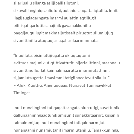
silarjuallu silanga asijjipallialiqtuni,
sikuvallianginiqsauliqtuni, aulaniqsauqattaliqtulilu. Inuit
ilagijaugiaqarngata imarmi aulattiniaqtillugit
piliriqatiqarlutit sanajinik gavamakkunillu
paq
q
ijauqullugit makimajjutissait piruqtut ullumiujuq
sivunittinillu atuqtaujariaqallarilaarmimmata.
“
I
nuulluta, pisimattijiugatta ukiuqtaqtumi
avittuqsimajunik utiqtittivattutit, pijarialittinni, maannalu
sivunittinullu. Tatikainnalimaaratta imarmiutattinni;
sijjamiutaugatta, imavimmi tatigiinnaqtavut sikulu. ”
–
A
luki
K
uuttiq,
A
ngijuq
q
aaq,
N
unavut
T
unngavikkut
Timingat
inuit nunalinginni tatiqaqattarngata niurrutigijauvattunik
qallunaaniinngaaqtunik amisunit sunakkutaarnit, kisianili
taimaimmijuq inuit nunalinginni tatiqainnarmijut
nunanganni nunamiutanit imarmiutanillu
.
Tamakkuninga,