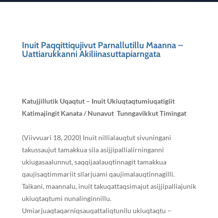
Inuit Paqqittiqujivut Parnallutillu Maanna –
Uattiarukkanni Akiliinasuttapiarngata
Katujjillutik Uqaqtut – Inuit Ukiuqtaqtumiuqatigiit
Katimajingit Kanata / Nunavut Tunngavikkut Timingat
(V
iivvuari 18, 2020)
I
nuit nillialauqtut sivuningani
takussaujut tamakkua sila asijjipallialirninganni
ukiugasaalunnut, saq
q
ijaalauqtinnagit tamakkua
qaujisaqtimmariit silarjuami qaujimalauqtinnagilli.
Taikani, maannalu, inuit takuqattaqsimajut asijjipalliajunik
ukiuqtaqtumi nunalinginnillu.
Umiarjuaqtaqarniqsauqattaliqtunilu ukiuqtaqtu −