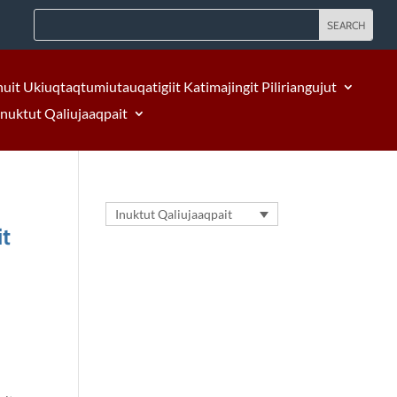
nuit Ukiuqtaqtumiutauqatigiit Katimajingit Piliriangujut
Inuktut Qaliujaaqpait
Inuktut Qaliujaaqpait
it