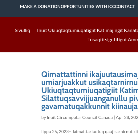
MAKE A DONATION
OPPORTUNITIES WITH ICC
CONTACT
Sivulliq
Inuit Ukiuqtaqtumiuqatigiit Katimajingit Kanat
Tusaqtitsigutitigut Am
Qimattattinni ikajuutausima
umiarjuakkut usikaqtarnirnut 
Ukiuqtaqtumiuqatigiit Kati
Silattuqsavvijjuanganullu pi
gavamatuqakkunnit kiinauja
by
Inuit Circumpolar Council Canada
|
Apr 28, 20
Iippu 25, 2023– Taimaittariuqtuq qaujisarnirnut k