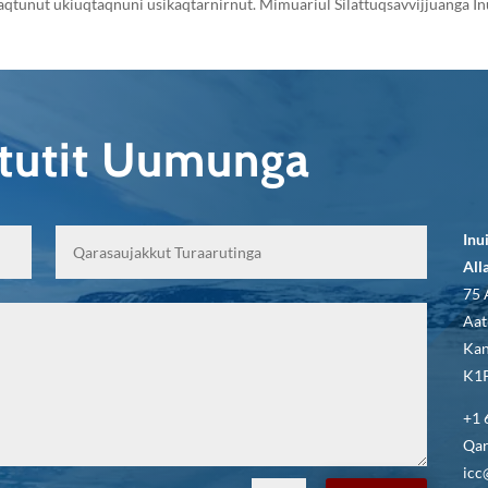
aqtunut ukiuqtaqnuni usikaqtarnirnut. Mimuariul Silattuqsavvijjuanga In
qtutit Uumunga
Inu
All
75 
Aat
Kan
K1P
+1 
Qar
icc