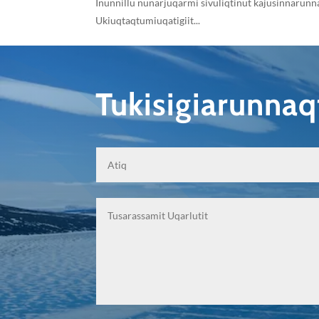
Inunnillu nunarjuqarmi sivuliqtinut kajusinnarunn
Ukiuqtaqtumiuqatigiit...
Tukisigiarunna