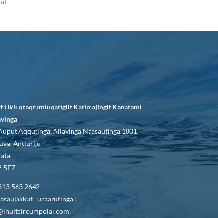
uit
it Ukiuqtaqtumiuqatigiit Katimajingit Kanatami
avinga
Auput Aqqutinga, Allavinga Naasautinga 1001
uaa, Antiuriju
ata
 5E7
613 563 2642
asaujakkut Turaarutinga :
@inuitcircumpolar.com