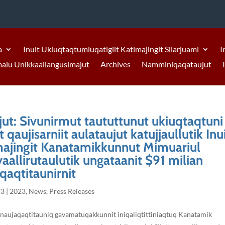
a
Inuit Ukiuqtaqtumiuqatigiit Katimajingit Silarjuami
I
malu Unikkaaliangusimajut
Archives
Namminiqaqataujut
jut: Sivunirmut taututtunut ukiuqtaqtuni
qaujisarniit aulataujut katujjaullutik Inu
majingit Kanatamikkunnut Mimuariul
vaallirutaulutik ungataanit $91 milian
qaqtitaunirnit
23
|
2023
,
News
,
Press Releases
iinaujaqaqtitauniq gavamatuqakkunnit iniqaliqtittiniaqtuq Kanatamik