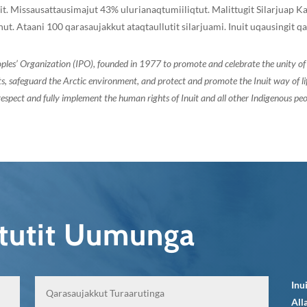
t. Missausattausimajut 43% ulurianaqtumiiliqtut. Malittugit Silarjuap Kat
nut. Ataani 100 qarasaujakkut ataqtaullutit silarjuami. Inuit uqausingit
oples’ Organization (IPO), founded in 1977 to promote and celebrate the unity 
, safeguard the Arctic environment, and protect and promote the Inuit way of life.
espect and fully implement the human rights of Inuit and all other Indigenous peo
qtutit Uumunga
Inu
All