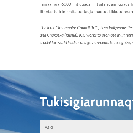
Tamaaniqai 6000−nit uqausirnit silarjuami uqausilii
ilinniaqtulirinirmit atuqtaujunnaqtut kikkutuinnar
The Inuit Circumpolar Council (ICC) is an Indigenous Pe
and Chukotka (Russia). ICC works to promote Inuit rights
crucial for world leaders and governments to recognize, r
Tukisigiarunna