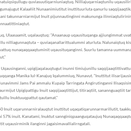
matuiqsiqullugu quviasuutiqarniuniaqtuq. Nilliajuqarniaqtunilu uqausili
agumajugut Kalaałiit Nunaanimiutitut inuttituurluta qanurlu saqqijaaqti
ani takunnarniarmijut Inuit pijunnautinginni makununga ilinniaqtulirinir
annaatittiniaqtut.
uq, Ulaasaamit, uqalauqtuq: “Anaanaup uqausituqanga ajjiungimmat uvattin
illu nilliagunnaqtuta − quviaqanallarittualummi aturluta. Nalunaiqtuq k
ijauvattuq nunaqaqqaaqtuminit uqausituqanginni. Suurlu tamanna uummanaq
t.”
ausinganni, upigijaqalauqtugut inunni timiujunillu saqqijaaqtittivattun
juqqanga Manika Iul-Kanajuq Iqalummiuq, Nunavut. “Inuttitut ilisarijaus
avimmi Jams Pai ammalu Kupaip Tarringata Angirutinganni Ilisaqsisima
mijut Upigipattigu Inuit saqqijaaqtittijut, titiraqtiit, sanannguaqtiit ta
ttuillu Inuktuuqpattut qautamat.”
 Inuit uqarunnarniralauqtut inuttitut uqaqatiqarunnarmarillutit, taakk
 57% inuit. Kanatami, Inuktut sannginiqpaanguqataujuq Nunaqaqqaaqtumin
it uqausirminik ilanginni jagaisimavallialirngatali.