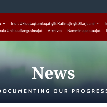
a
Inuit Ukiuqtaqtumiuqatigiit Katimajingit Silarjuami
I
malu Unikkaaliangusimajut
Archives
Namminiqaqataujut
News
DOCUMENTING OUR PROGRES