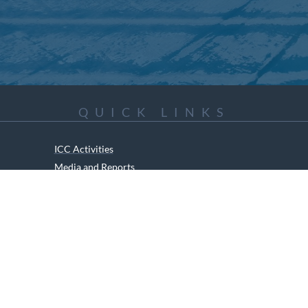
QUICK LINKS
ICC Activities
Media and Reports
ICC Kids
ment of Canadian Heritage Indigenous Language Component for funding t
RIGHTS RESERVED