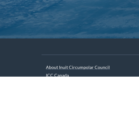
About Inuit Circumpolar Council
ICC Canada
ICC International
We are grateful to the Depart
© 2026 INUIT CIRCUMPOLAR COUNCIL CANADA. ALL 