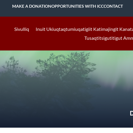
MAKE A DONATION
OPPORTUNITIES WITH ICC
CONTACT
Sivulliq
Inuit Ukiuqtaqtumiuqatigiit Katimajingit Kanat
Tusaqtitsigutitigut Am