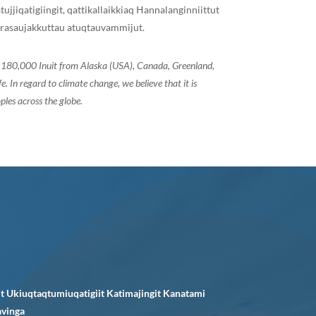
ujjiqatigiingit, qattikallaikkiaq ᕼannalanginniittut
 qarasaujakkuttau atuqtauvammijut.
of 180,000 Inuit from Alaska (USA), Canada, Greenland,
 In regard to climate change, we believe that it is
ples across the globe.
it Ukiuqtaqtumiuqatigiit Katimajingit Kanatami
avinga