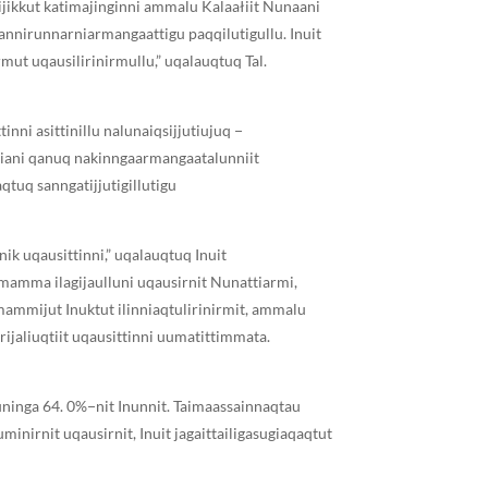
rijikkut katimajinginni ammalu Kalaałiit Nunaani
kannirunnarniarmangaattigu paqqilutigullu. Inuit
mut uqausilirinirmullu,” uqalauqtuq Tal.
ni asittinillu nalunaiqsijjutiujuq −
isiani qanuq nakinngaarmangaatalunniit
tuq sanngatijjutigillutigu
ik uqausittinni,” uqalauqtuq Inuit
imamma ilagijaulluni uqausirnit Nunattiarmi,
mmijut Inuktut ilinniaqtulirinirmit, ammalu
rrijaliuqtiit uqausittinni uumatittimmata.
uninga 64. 0%−nit Inunnit. Taimaassainnaqtau
irnit uqausirnit, Inuit jagaittailigasugiaqaqtut