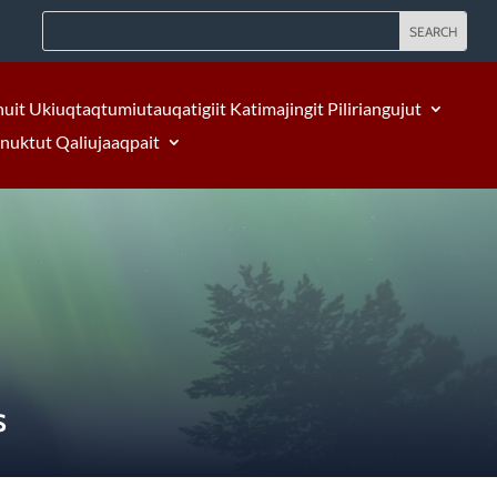
nuit Ukiuqtaqtumiutauqatigiit Katimajingit Piliriangujut
Inuktut Qaliujaaqpait
S