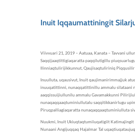
Inuit Iqqaumattiningit Silar
Viivvuari 21, 2019 – Aatuaa, Kanata – Tavvani ullu
Saqqijaaqtittigiaqaratta paqqilutigillu piuqsuarl
Ilinniaqtulirijikkunnut, Qaujisaqtuliriniq Piqqusilir
Inuulluta, uqausivut, Inuit qaujimanirimmajjuk atu
inuuqatittinni, nunaqqatittinillu ammalu silataani n
aaqqissuijiullunilu ammalu Gavamakkunni Pilirijiul
nunaqaqqaaqtuminiullutalu saqqitikkanirlugu upinna
Piruqpalliagiaqaratta nunaqaqqaaqtuminiulluta siv
Nuukmi, Inuit Ukiuqtaqtumiiuqatigiit Katimajingit 
Nunaani Angijuqqaq ᕼajalmar Tal uqaqtiuqataujuq. 