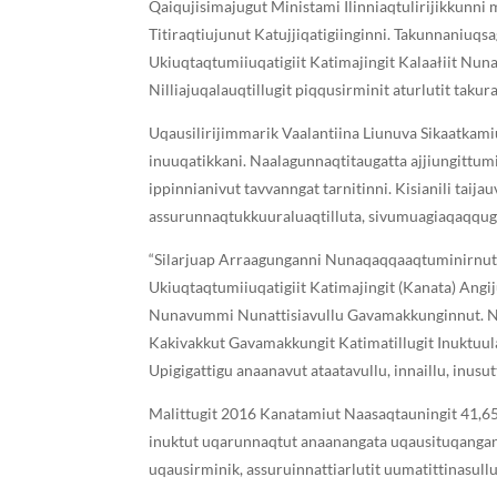
Qaiqujisimajugut Ministami Ilinniaqtulirijikkunni 
Titiraqtiujunut Katujjiqatigiinginni. Takunnaniuqs
Ukiuqtaqtumiiuqatigiit Katimajingit Kalaałiit Nuna
Nilliajuqalauqtillugit piqqusirminit aturlutit takur
Uqausilirijimmarik Vaalantiina Liunuva Sikaatkami
inuuqatikkani. Naalagunnaqtitaugatta ajjiungittum
ippinnianivut tavvanngat tarnitinni. Kisianili ta
assurunnaqtukkuuraluaqtilluta, sivumuagiaqaqqugu
“Silarjuap Arraagunganni Nunaqaqqaaqtuminirnut Uq
Ukiuqtaqtumiiuqatigiit Katimajingit (Kanata) Angi
Nunavummi Nunattisiavullu Gavamakkunginnut. Nun
Kakivakkut Gavamakkungit Katimatillugit Inuktuulaur
Upigigattigu anaanavut ataatavullu, innaillu, inusu
Malittugit 2016 Kanatamiut Naasaqtauningit 41,650
inuktut uqarunnaqtut anaanangata uqausituqangani
uqausirminik, assuruinnattiarlutit uumatittinasullut