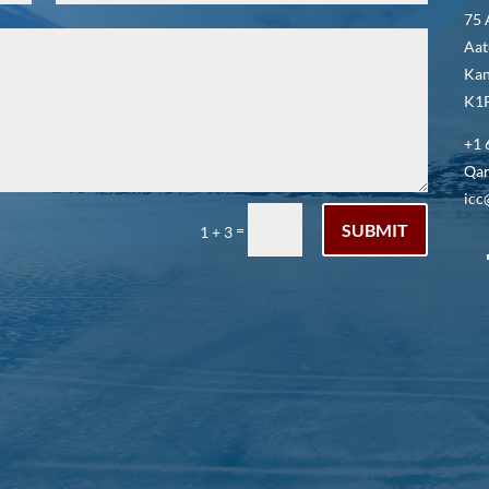
75 
Aat
Kan
K1P
+1 
Qar
icc
SUBMIT
=
1 + 3