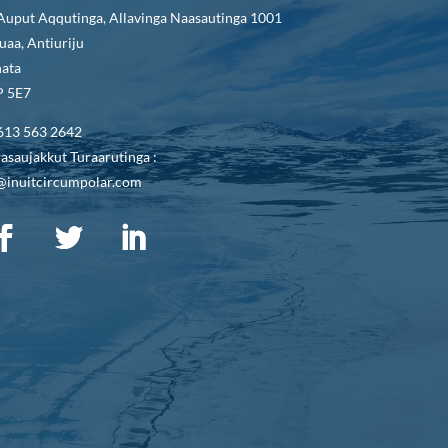
Auput Aqqutinga, Allavinga Naasautinga 1001
uaa, Antiuriju
ata
 5E7
613 563 2642
asaujakkut Turaarutinga :
@inuitcircumpolar.com