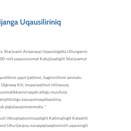
janga Uqausiliriniq
illu Silarjuami Anaanaup Uqausingatta Ullunganni.
2000−mit uqausiummat Katujjiqatigiit Silarjuamut
sittinni uppirijattinni, ilagiinnitinni ammalu
a Qignaaq Kili, Inuppiaqtinut nilliasuuq
uummatikkanniriaqalirattigu inuulluta
liqtittutigu kasuqsimaqattautiniq.
luk pigialauqsimammata. ”
uit Ukiuqtaqtumiiuqatigiit Katimajingit Kalaałiit
amut Ullurijaujuq nunaqaqtaaqtuminiit uqausingit