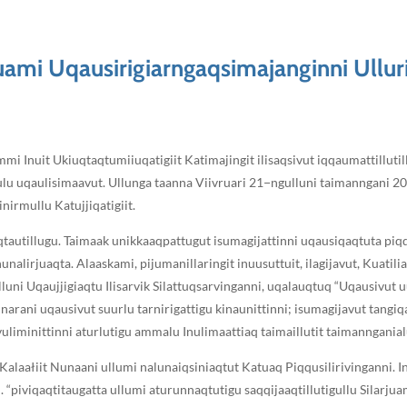
juami Uqausirigiarngaqsimajanginni Ulluri
mmi Inuit Ukiuqtaqtumiiuqatigiit Katimajingit ilisaqsivut iqqaumattillut
ugulu uqaulisimaavut. Ullunga taanna Viivruari 21−ngulluni taimanngani 
inirmullu Katujjiqatigiit.
qtautillugu. Taimaak unikkaaqpattugut isumagijattinni uqausiqaqtuta piqqu
unalirjuaqta. Alaaskami, pijumanillaringit inuusuttuit, ilagijavut, Kuatili
luni Uqaujjigiaqtu Ilisarvik Silattuqsarvinganni, uqalauqtuq “Uqausivut 
rani uqausivut suurlu tarnirigattigu kinaunittinni; isumagijavut tangiqa
uliminittinni aturlutigu ammalu Inulimaattiaq taimaillutit taimanngania
Kalaałiit Nunaani ullumi nalunaiqsiniaqtut Katuaq Piqqusilirivinganni. In
“piviqaqtitaugatta ullumi aturunnaqtutigu saqqijaaqtillutigullu Silarju