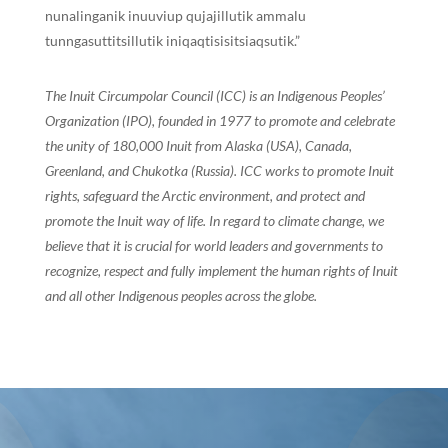
nunalinganik inuuviup qujajillutik ammalu
tunngasuttitsillutik iniqaqtisisitsiaqsutik.”
The Inuit Circumpolar Council (ICC) is an Indigenous Peoples’
Organization (IPO), founded in 1977 to promote and celebrate
the unity of 180,000 Inuit from Alaska (USA), Canada,
Greenland, and Chukotka (Russia). ICC works to promote Inuit
rights, safeguard the Arctic environment, and protect and
promote the Inuit way of life. In regard to climate change, we
believe that it is crucial for world leaders and governments to
recognize, respect and fully implement the human rights of Inuit
and all other Indigenous peoples across the globe.