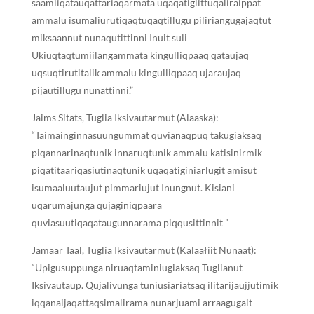
saamiiqatauqattariaqarmata uqaqatigiittuqaliraippat
ammalu isumaliurutiqaqtuqaqtillugu piliriangugajaqtut
miksaannut nunaqutittinni Inuit suli
Ukiuqtaqtumiilangammata kingulliqpaaq qataujaq
uqsuqtirutitalik ammalu kingulliqpaaq ujaraujaq
pijautillugu nunattinni.”
Jaims Sitats, Tuglia Iksivautarmut (Alaaska):
“Taimainginnasuungummat quvianaqpuq takugiaksaq
piqannarinaqtunik innaruqtunik ammalu katisinirmik
piqatitaariqasiutinaqtunik uqaqatiginiarlugit amisut
isumaaluutaujut pimmariujut Inungnut. Kisiani
uqarumajunga qujaginiqpaara
quviasuutiqaqataugunnarama piqqusittinnit ”
Jamaar Taal, Tuglia Iksivautarmut (Kalaałiit Nunaat):
“Upigusuppunga niruaqtaminiugiaksaq Tuglianut
Iksivautaup. Qujalivunga tuniusiariatsaq ilitarijaujjutimik
iqqanaijaqattaqsimalirama nunarjuami arraagugait