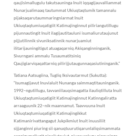
qaujisimallugulu takutsauninga Inuit iqqagijauvalliammat
Nunarjualimaaq tautummat Ukiuqtaqtumik tamannalu
pijaksaqarutaummaringniarmat Inuit
Ukiuqtaqtumiuqatigiit Katimajinginnut piliriangutillugu
pijunnautingit Inuit ilagijautitauluni isumaliurutaujunut
pijjutilinnik sivuniksatinnik nunarjuamiut
ilitarijauningitigut atuagaqarniq Akiqanginninganik,
Sivurngani ammalu Tusaumatitsiniq
Qaujigiarviqaqattarniq pilirijjutaugunnaqasiutininganik.”
Tatiana Aatsugiina, Tugliq Iksivautarmut (Sukutta):
“Isumagijavut Inuvialuit Nunanga saimmaqtitauninganik.
1992−ngutillugu, tavvaniilauqsimagatta ilauliqtilluta Inuit
Ukiuqtaqtumiuqatigiit Katimajinginnut Katinngaliratta
arraaguunik 22−nik maannamut. Taavvuuna Inuit
Ukiuqtaqtumiuqatigiit Katimajingikkut
Katimanirivattangagut Jukpikmiut Inuit inuusiliit
sijjanginni piuring sii qanuqtuurutiqarunlaliqsimammata
aaqqigumallugit pinailutaujut, piuqsuarlugu piqqusinga