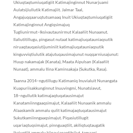
Ukiuqtaqtumiuqatigiit Katimajinginnut Nunarjuami
Aulatsijiullutik Katimajiit. Jalmar Taal,
Angajuqqaaruqtutsamaaq Inuit Ukiuqtaqtumiuqatigiit
Katimajinginnut Angiqsimajuq
Tugliunirmut−Iksivautaunirmut Kalaałiit Nunaanut.
Ilaliutitillugu, pingasut nutaat katimajiuqatauniaqsutik
niruaqtauqasiutijuminiit katimajiuqatauniaqsutik
kinguvviqtiulutik atajutuqausimajunut nuqqarniusajunut:
ᕼuup nakamajak (Kanata), Maata Aipulsan (Kalaałiit
Nunaat), ammalu Ilina Kaminsakaja (Sukutka, Rasa).
Taanna 2014−ngutillugu Katimaniq Inuvialuit Nunangata
Kuapuriisakkunginnut Inuuvingmi, Nunatsiavut,
18−ngullutik katimajaqtuqatausimajut
Kanatamiinngaaqsimajut, Kalaałiit Nunaanik ammalu
Alaaskamik ammalu qulit katimajaqtuqatausimajut
Sukutkamiinngaaqsimajut. Piqasiutillugit
uqariaqtuqsimajut, pinnguaqtiit, akiliqtuqtaugatik
ikajuqtiit ammalu kiinaujaqaqtitsijut, tamaani