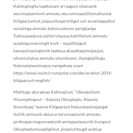
Katimajingita taakkunani arraaguni sitamanik
aturniaqtaminnit ammalu aturuminaqsititsimalluniuk
Kitigaarjumiut, piqqusituqarmitigut suli arvaniaqpattut
nunalinga ammalu kativiuvatsuni qanigijanga
Tuktuujaaqtuup pijitsirutaujuq katititsiluni ammalu
aulatsigunnarningit Inuit – iqqaititsiguti
kasuqsimaninginnik taakkua atuqattaqsimajaujut,
ullumiuliqtuq ammalu sivuniksami. Atangiqtillugu
Nalunaiqtausimajuq nanigaksaq uvani
https://www.inuitcircumpolar.com/declaration-2014-
kitigaaryuit-english/
Malillugu aturaksaq Katimajinut: “Ukiuqta’tumi
ᕼivuniptingnut – Atausiq Ukiuqtaqtu, Atausiq
Sivuniksaq,” taanna Kitigaarjuit Nalunaiqsimajangat
ilulilik amisunik aksururnarunnaqtunik ammalu
piviksaqarviugunnaqtunik amiqqautaujunik Inungnut
Ukiuqtaqtumiuqatigiinut, piqasiutitsugit avatiup