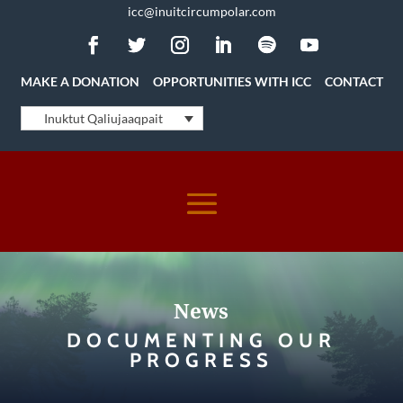
icc@inuitcircumpolar.com
MAKE A DONATION
OPPORTUNITIES WITH ICC
CONTACT
Inuktut Qaliujaaqpait
News
DOCUMENTING OUR
PROGRESS