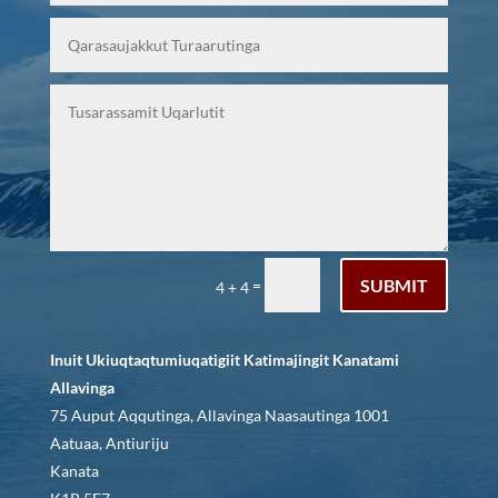
SUBMIT
=
4 + 4
Inuit Ukiuqtaqtumiuqatigiit Katimajingit Kanatami
Allavinga
75 Auput Aqqutinga, Allavinga Naasautinga 1001
Aatuaa, Antiuriju
Kanata