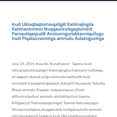
Inuit Ukiuqtaqtumiuqatigiit Katimajingita
Katimanirminni Nuqqausirutiqaqtuminit
Parnautiqaqsutik Amisunnguriakkanniqullugu
Inuit Piqatauvanninga ammalu Aulatsigusinga
Julai 24, 2014, Inuuvik, Nunatsiavut– Taanna Inuit
Ukiuqtaqtumiuqatigiit Katimajingita Katimanirivattanga,
arraaguut sitamat aniguraimmata katitsutik Inuit
sivuliqtiit Kanatamiingaaqtut, Kalaałiit Nunaanik, Sukutta
(Rasa) ammalu Alaaska, nuqqausiqpuq ullumi
atiliuvirutaulluni ammalu atuliqtitaulluni taanna
Kitigaarjuit Nalunaiqsigutingat. Taanna Nalunaiqsigut
titiraqsimavigijuq atuagaksanik maligatsaulutik ammalu
piliriaqsanginnit taakkua Inuit Ukiuqtaqtumiuqatigiit