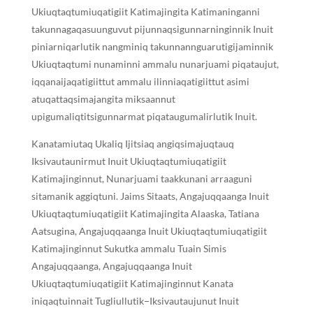
Ukiuqtaqtumiuqatigiit Katimajingita Katimaninganni
takunnagaqasuunguvut pijunnaqsigunnarninginnik Inuit
piniarniqarlutik nangminiq takunnannguarutigijaminnik
Ukiuqtaqtumi nunaminni ammalu nunarjuami piqataujut,
iqqanaijaqatigiittut ammalu ilinniaqatigiittut asimi
atuqattaqsimajangita miksaannut
upigumaliqtitsigunnarmat piqataugumalirlutik Inuit.
Kanatamiutaq Ukaliq Ijitsiaq angiqsimajuqtauq
Iksivautaunirmut Inuit Ukiuqtaqtumiuqatigiit
Katimajinginnut, Nunarjuami taakkunani arraaguni
sitamanik aggiqtuni. Jaims Sitaats, Angajuqqaanga Inuit
Ukiuqtaqtumiuqatigiit Katimajingita Alaaska, Tatiana
Aatsugina, Angajuqqaanga Inuit Ukiuqtaqtumiuqatigiit
Katimajinginnut Sukutka ammalu Tuain Simis
Angajuqqaanga, Angajuqqaanga Inuit
Ukiuqtaqtumiuqatigiit Katimajinginnut Kanata
iniqaqtuinnait Tugliullutik−Iksivautaujunut Inuit