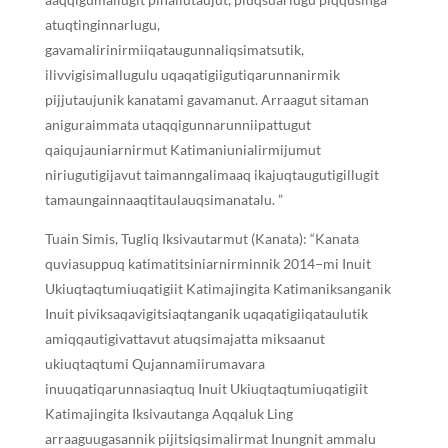
atuqtinginnarlugu,
gavamalirinirmiiqataugunnaliqsimatsutik,
ilivvigisimallugulu uqaqatigiigutiqarunnanirmik
pijjutaujunik kanatami gavamanut. Arraagut sitaman
aniguraimmata utaqqigunnarunniipattugut
qaiqujauniarnirmut Katimaniunialirmijumut
niriugutigijavut taimanngalimaaq ikajuqtaugutigillugit
tamaungainnaaqtitaulauqsimanatalu. ”
Tuain Simis, Tugliq Iksivautarmut (Kanata): “Kanata
quviasuppuq katimatitsiniarnirminnik 2014−mi Inuit
Ukiuqtaqtumiuqatigiit Katimajingita Katimaniksanganik
Inuit piviksaqavigitsiaqtanganik uqaqatigiiqataulutik
amiqqautigivattavut atuqsimajatta miksaanut
ukiuqtaqtumi Qujannamiirumavara
inuuqatiqarunnasiaqtuq Inuit Ukiuqtaqtumiuqatigiit
Katimajingita Iksivautanga Aqqaluk Ling
arraaguugasannik pijitsiqsimalirmat Inungnit ammalu