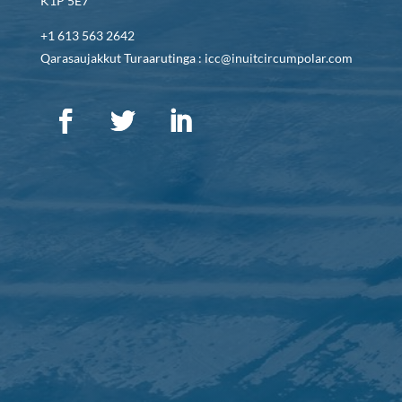
K1P 5E7
+1 613 563 2642
Qarasaujakkut Turaarutinga : icc@inuitcircumpolar.com