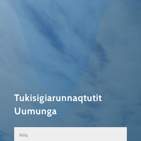
Tukisigiarunnaqtutit
Uumunga