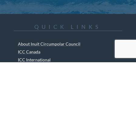
QUICK LINKS
About Inuit Circumpolar Council
ICC Canada
ICC International
ICC Activities
Media and Reports
ICC Kids
Partners
Archives
Careers