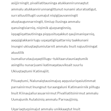
asijjirningit, pivalliatitauninga atukkannirunnaqtut
ammalu atukkannirunnangittunut nunami aturatsatigut,
surraituutillugit uumajut niqigijauvanningit
atuqtaugunnarningit, timiup ilusinga ammalu
qanuingisiarniq, niqimik ajuqsanginniq,
iqqagiiqattautininga piqqusituqakkut qaujimaniqarniq,
aaqqigiakkanirlugu uqaqatigiiqattarniq taakkunani
inungni ukiuqtaqtumiutarnit ammalu Inuit najuutiningat
atuutilik
isumaliurutaujuqaqtillugu−tukitaarutauniaqtumik
asingillu nunarjuami katimaqatauviksait suurlu
Ukiuqtaqtumi Katimajiit.
Piluaqtumi, Nalunaiqtausimajuq aqqusiuriqasiutimmat
parnainirmut Inungnut-turaangaluni Katimanirnik pilługu
Inuit Kiinaujaliurasuarnirmut Pivalliatitsinirmut ammalu
Uumajunik Aulatsiniq ammalu Parnaujjiniq.
Uqariaqtuqsimajut ammalu unikkaaqtut Inuit