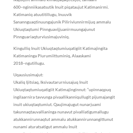
600−nginniikasatsutik Inuit piqataujut Katimanirmi.
Katimaniq atuutitillugu, Inuuvik
Sanannguaqtinuungajunik Piliriviunnirmijuq ammalu
Ukiuqtaqtumi Pinnguavijjuanirmuungajunut
Pinnguariaqturviusimajuviniq.
Kingulliq Inuit Ukiuqtaqtumiuqatigiit Katimajingita
Katimaninga Piurumiittuminiq, Alaaskami
2018−ngutillugu.
Uqausiusimajut:
Ukaliq Ijitsiaq, Iksivautarurniusajuq Inuit
Ukiuqtaqtumiuqatigiit Katimajinginnut: “upinnaqpuq
ingilaarnira tavvunga pivaallikanniqullugit pijumajangit
inuit ukiuqtaqtumiut. Qaujimajugut nunarjuami
takunnaqtauvallianinga nunavut pivalliatigumallugu
atukkannirunnaqtut ammalu atukkannirunnangittunut
nunami aturatsatigut ammalu Inuit